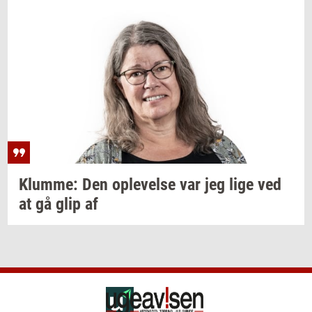
Klum­me:
Den
op­le­vel­se
var jeg lige ved
at gå glip af