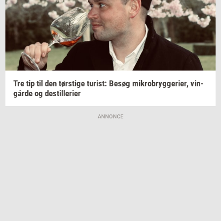
Tre tip til den
tørsti­ge
turist:
Besøg
mi­kro­bryg­ge­ri­er,
vin­
går­de
og
destil­le­ri­er
ANNONCE