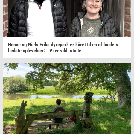
Hanne og Niels Eriks
dy­re­park
er kåret til en af
lan­dets
bed­ste
op­le­vel­ser:
- Vi er vildt
stol­te