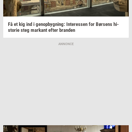
Få et kig ind i
genop­byg­ning:
In­ter­es­sen
for
Bør­sens
hi­
sto­rie
steg
mar­kant
efter
bran­den
ANNONCE