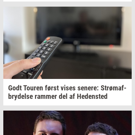
Godt
Tou­ren
først vises
se­ne­re:
Strø­maf­
bry­del­se
ram­mer
del af
He­den­sted