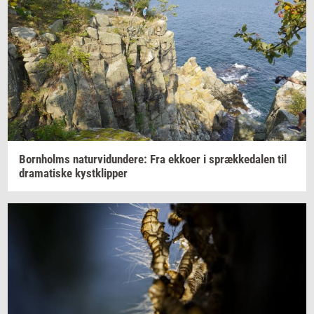
Born­holms
na­tur­vi­dun­de­re:
Fra
ek­ko­er
i
spræk­ke­da­len
til
dra­ma­ti­ske
kyst­klip­per