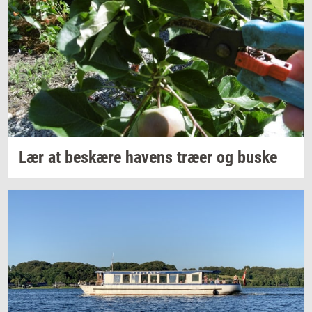
Lær at
be­skæ­re
ha­vens
træer og buske