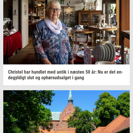
Chri­stel
har
hand­let
med antik i
næ­sten
50 år: Nu er det
en­
de­gyl­digt
slut og
op­hør­s­ud­sal­get
i gang