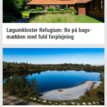
Løgum­klo­ster
Re­fu­gi­um:
Ro på
bags­
mæk­ken
med fuld
for­plej­ning