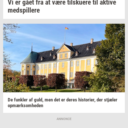
Vi er gået fra at være
til­sku­e­re
til
ak­ti­ve
med­spil­le­re
De
funk­ler
af guld, men det er deres
hi­sto­ri­er,
der
stjæ­ler
op­mærk­som­he­den
ANNONCE