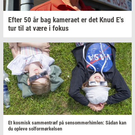
Efter 50 år bag
ka­me­ra­et
er det Knud E's
tur til at være i fokus
Et
kos­misk
sam­men­træf
på
sen­som­mer­him­len:
Sådan kan
du
op­le­ve
sol­for­mør­kel­sen