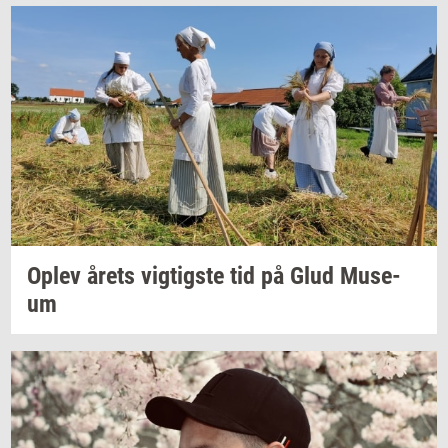
Oplev årets
vig­tig­ste
tid på Glud
Mu­se­
um