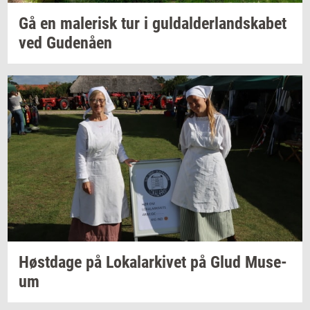
Gå en
ma­le­risk
tur i
gul­dal­der­land­ska­bet
ved
Gu­denå­en
Høst­da­ge
på
Lo­ka­lar­ki­vet
på Glud
Mu­se­
um