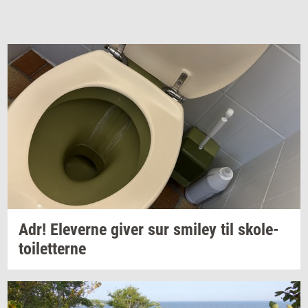
Adr!
Ele­ver­ne
giver sur
smiley
til
sko­le­
toilet­ter­ne