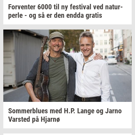
For­ven­ter
6000 til ny
festi­val
ved
na­tur­
per­le
- og så er den endda
gra­tis
Som­mer­blu­es
med H.P. Lange og Jarno
Var­sted
på
Hjar­nø