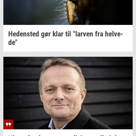
He­den­sted
gør klar til
"lar­ven
fra
hel­ve­
de"