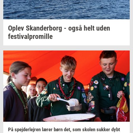
Oplev
Skan­der­borg
- også helt uden
festi­val­pro­mil­le
På
spej­der­lej­ren
lærer børn det, som
sko­len
suk­ker
dybt