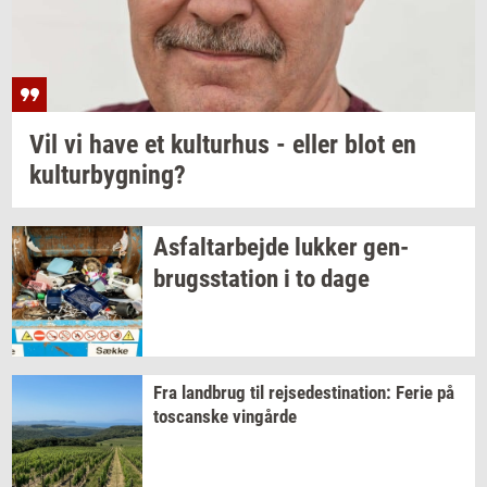
Vil vi have et
kul­tur­hus
- eller blot en
kul­tur­byg­ning?
As­fal­t­ar­bej­de
luk­ker
gen­
brugs­sta­tion
i to dage
Fra
land­brug
til
rej­se­desti­na­tion:
Ferie på
toscan­ske
vin­går­de