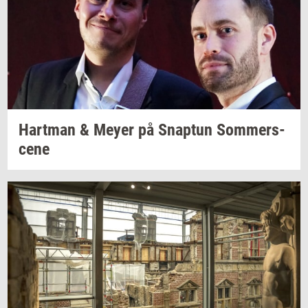
Hart­man
& Meyer på
Snap­tun
Som­mer­s­
ce­ne