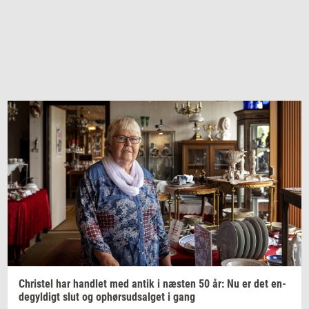
Chri­stel
har
hand­let
med antik i
næ­sten
50 år: Nu er det
en­
de­gyl­digt
slut og
op­hør­s­ud­sal­get
i gang