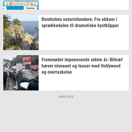
Born­holms
na­tur­vi­dun­de­re:
Fra
ek­ko­er
i
spræk­ke­da­len
til
dra­ma­ti­ske
kyst­klip­per
Frem­mø­det
im­po­ne­ren­de
sid­ste
år:
Bil­træf
hæver
ni­veau­et
og
tea­ser
med
Hol­lywood
og
over­ra­skel­se
ANNONCE