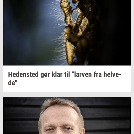
He­den­sted
gør klar til
"lar­ven
fra
hel­ve­
de"