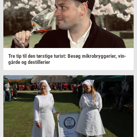
Tre tip til den
tørsti­ge
turist:
Besøg
mi­kro­bryg­ge­ri­er,
vin­
går­de
og
destil­le­ri­er