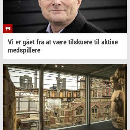
Vi er gået fra at være
til­sku­e­re
til
ak­ti­ve
med­spil­le­re