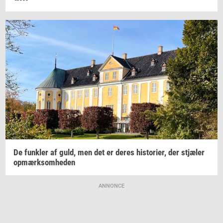
De
funk­ler
af guld, men det er deres
hi­sto­ri­er,
der
stjæ­ler
op­mærk­som­he­den
ANNONCE