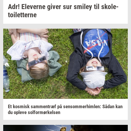
Adr!
Ele­ver­ne
giver sur
smiley
til
sko­le­
toilet­ter­ne
Et
kos­misk
sam­men­træf
på
sen­som­mer­him­len:
Sådan kan
du
op­le­ve
sol­for­mør­kel­sen