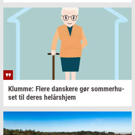
Klum­me: Flere
dan­ske­re
gør
som­mer­hu­
set
til deres
helårs­hjem