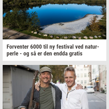
For­ven­ter
6000 til ny
festi­val
ved
na­tur­
per­le
- og så er den endda
gra­tis