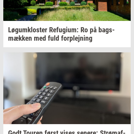
Løgum­klo­ster
Re­fu­gi­um:
Ro på
bags­
mæk­ken
med fuld
for­plej­ning
Godt
Tou­ren
først vises
se­ne­re:
Strø­maf­