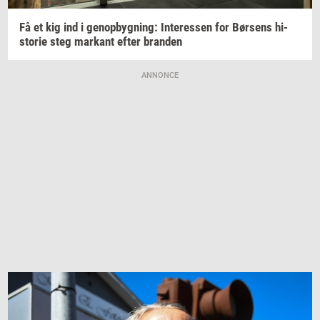
Få et kig ind i
genop­byg­ning:
In­ter­es­sen
for
Bør­sens
hi­
sto­rie
steg
mar­kant
efter
bran­den
ANNONCE