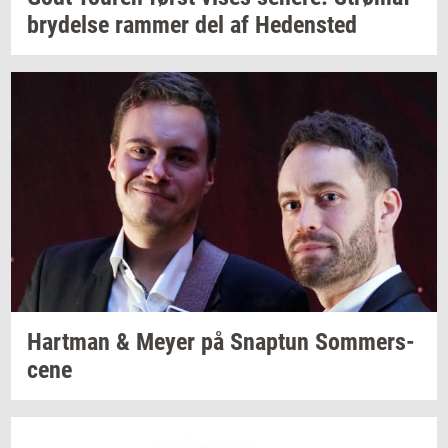
bry­del­se
ram­mer
del af
He­den­sted
Hart­man
& Meyer på
Snap­tun
Som­mer­s­
ce­ne