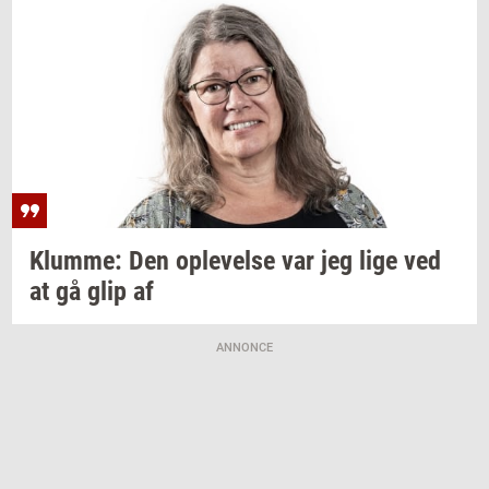
Klum­me:
Den
op­le­vel­se
var jeg lige ved
at gå glip af
ANNONCE