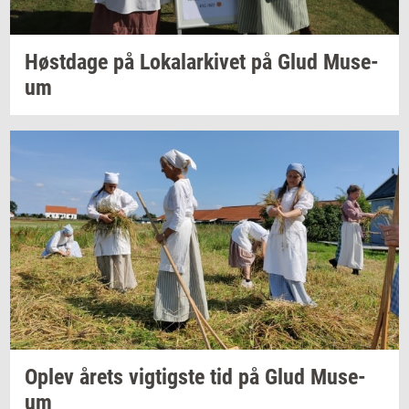
Høst­da­ge
på
Lo­ka­lar­ki­vet
på Glud
Mu­se­
um
Oplev årets
vig­tig­ste
tid på Glud
Mu­se­
um