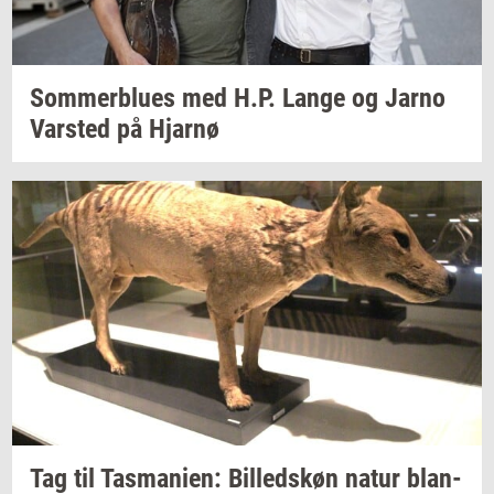
Som­mer­blu­es
med H.P. Lange og Jarno
Var­sted
på
Hjar­nø
Tag til
Tas­ma­ni­en:
Bil­leds­køn
natur
blan­