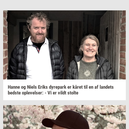
Hanne og Niels Eriks
dy­re­park
er kåret til en af
lan­dets
bed­ste
op­le­vel­ser:
- Vi er vildt
stol­te