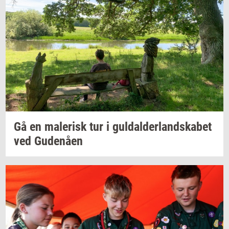
Gå en
ma­le­risk
tur i
gul­dal­der­land­ska­bet
ved
Gu­denå­en