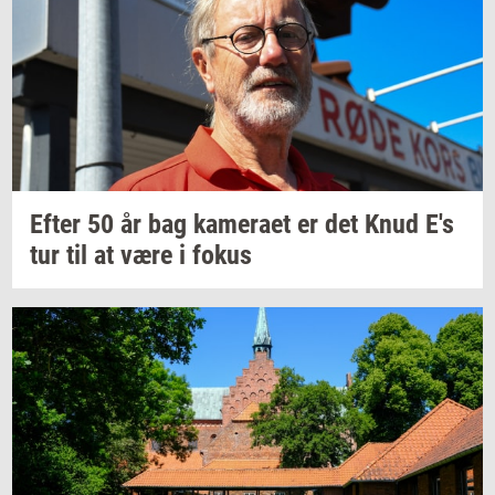
Efter 50 år bag
ka­me­ra­et
er det Knud E's
tur til at være i fokus