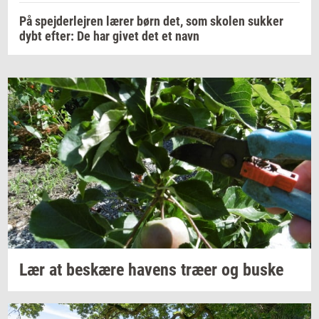
På spejderlejren lærer børn det, som skolen sukker
dybt efter: De har givet det et navn
Lær at
be­skæ­re
ha­vens
træer og buske