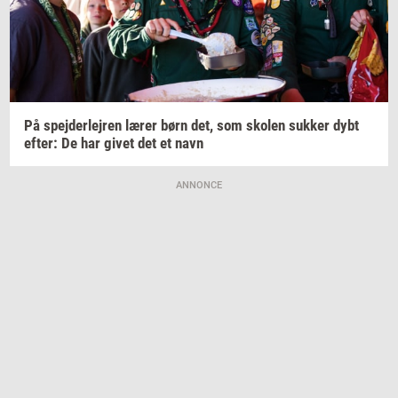
På
spej­der­lej­ren
lærer børn det, som
sko­len
suk­ker
dybt
efter:
De har givet det et navn
ANNONCE