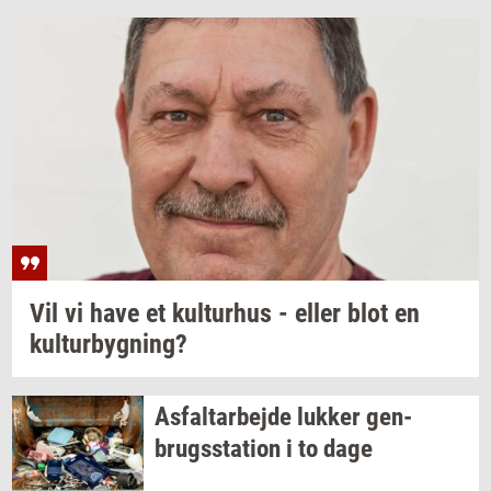
Vil vi have et
kul­tur­hus
- eller blot en
kul­tur­byg­ning?
As­fal­t­ar­bej­de
luk­ker
gen­
brugs­sta­tion
i to dage