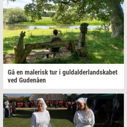
Gå en
ma­le­risk
tur i
gul­dal­der­land­ska­bet
ved
Gu­denå­en