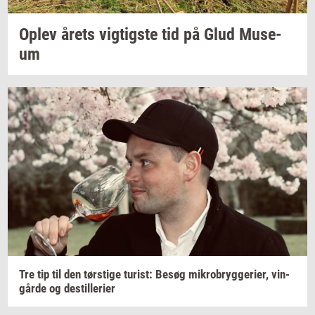
Oplev årets
vig­tig­ste
tid på Glud
Mu­se­
um
Tre tip til den
tørsti­ge
turist:
Besøg
mi­kro­bryg­ge­ri­er,
vin­
går­de
og
destil­le­ri­er