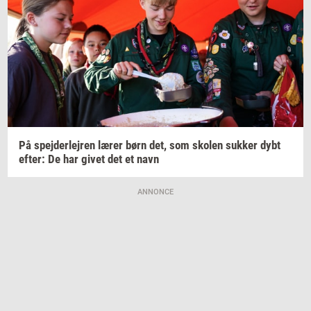
På
spej­der­lej­ren
lærer børn det, som
sko­len
suk­ker
dybt
efter:
De har givet det et navn
ANNONCE