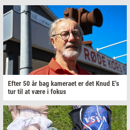
Efter 50 år bag
ka­me­ra­et
er det Knud E's
tur til at være i fokus