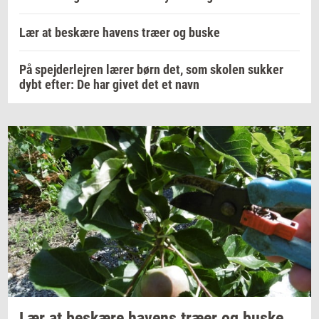
Lær at beskære havens træer og buske
På spejderlejren lærer børn det, som skolen sukker
dybt efter: De har givet det et navn
Lær at
be­skæ­re
ha­vens
træer og buske