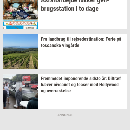
As­fal­t­ar­bej­de
luk­ker
gen­
brugs­sta­tion
i to dage
Fra
land­brug
til
rej­se­desti­na­tion:
Ferie på
toscan­ske
vin­går­de
Frem­mø­det
im­po­ne­ren­de
sid­ste
år:
Bil­træf
hæver
ni­veau­et
og
tea­ser
med
Hol­lywood
og
over­ra­skel­se
ANNONCE