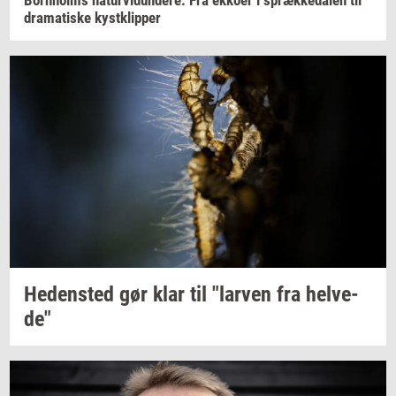
dra­ma­ti­ske
kyst­klip­per
He­den­sted
gør klar til
"lar­ven
fra
hel­ve­
de"