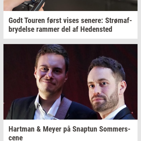
Godt
Tou­ren
først vises
se­ne­re:
Strø­maf­
bry­del­se
ram­mer
del af
He­den­sted
Hart­man
& Meyer på
Snap­tun
Som­mer­s­
ce­ne