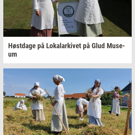
Høst­da­ge
på
Lo­ka­lar­ki­vet
på Glud
Mu­se­
um