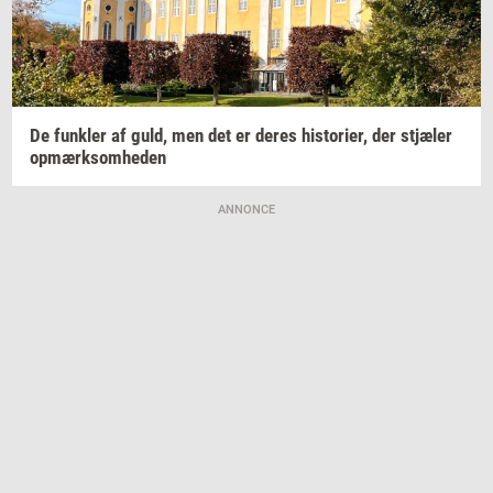
De
funk­ler
af guld, men det er deres
hi­sto­ri­er,
der
stjæ­ler
op­mærk­som­he­den
ANNONCE