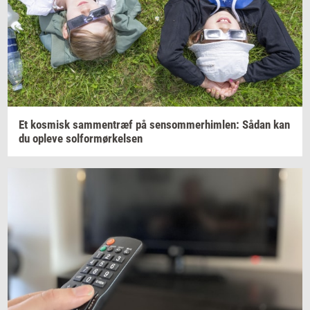
Et
kos­misk
sam­men­træf
på
sen­som­mer­him­len:
Sådan kan
du
op­le­ve
sol­for­mør­kel­sen