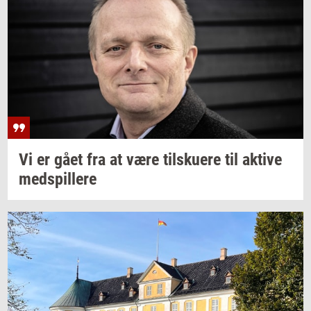
Vi er gået fra at være
til­sku­e­re
til
ak­ti­ve
med­spil­le­re