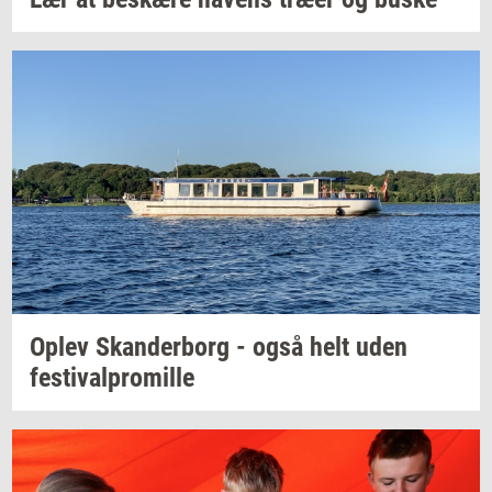
Oplev
Skan­der­borg
- også helt uden
festi­val­pro­mil­le