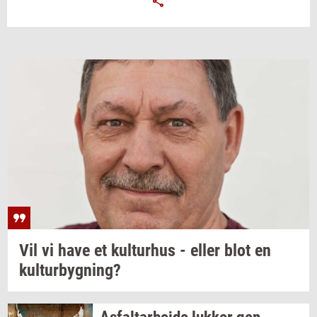
Vil vi have et
kul­tur­hus
- eller blot en
kul­tur­byg­ning?