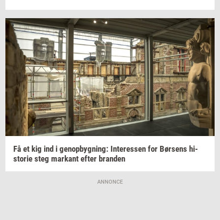
Få et kig ind i
genop­byg­ning:
In­ter­es­sen
for
Bør­sens
hi­
sto­rie
steg
mar­kant
efter
bran­den
ANNONCE