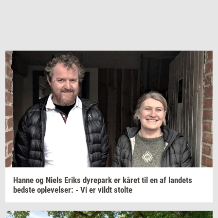
Hanne og Niels Eriks
dy­re­park
er kåret til en af
lan­dets
bed­ste
op­le­vel­ser:
- Vi er vildt
stol­te