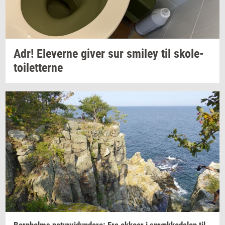
Adr!
Ele­ver­ne
giver sur
smiley
til
sko­le­
toilet­ter­ne
Born­holms
na­tur­vi­dun­de­re:
Fra
ek­ko­er
i
spræk­ke­da­len
til