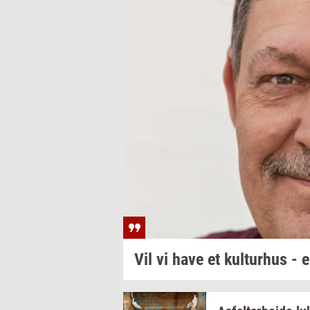
Vil vi have et
kul­tur­hus
- e