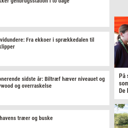
k­ker
gen­brugs­sta­tion
i to dage
­vi­dun­de­re:
Fra
ek­ko­er
i
spræk­ke­da­len
til
klip­per
På
­ne­ren­de
sid­ste
år:
Bil­træf
hæver
ni­veau­et
og
so
lywood
og
over­ra­skel­se
De 
ha­vens
træer og buske