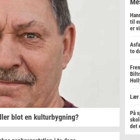
Mes
Hann
til 
er v
Asfa
to d
Frem
Bilt
Holl
Lær 
På s
ller blot en
kul­tur­byg­ning?
skol
det 