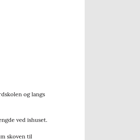
rdskolen og langs
ængde ved ishuset.
em skoven til