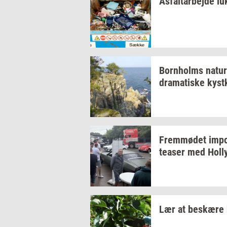
As­fal­t­ar­bej­de
lu
Born­holms
na­tur
dra­ma­ti­ske
kyst­
Frem­mø­det
im­po
tea­ser
med
Hol­
Lær at
be­skæ­re