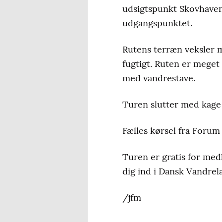
udsigtspunkt Skovhaven 
udgangspunktet.
Rutens terræn veksler m
fugtigt. Ruten er meget
med vandrestave.
Turen slutter med kage 
Fælles kørsel fra Forum H
Turen er gratis for me
dig ind i Dansk Vandrelau
/jfm