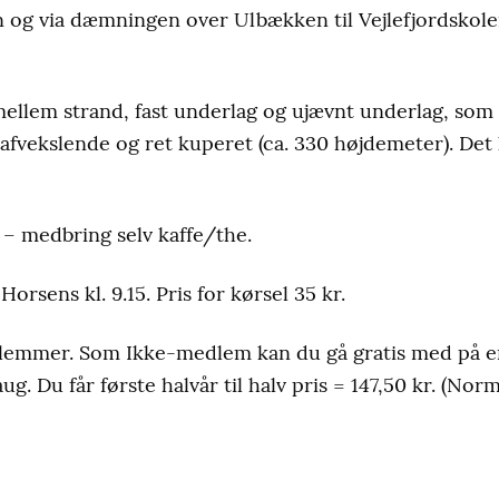
og via dæmningen over Ulbækken til Vejlefjordskolen 
ellem strand, fast underlag og ujævnt underlag, som
 afvekslende og ret kuperet (ca. 330 højdemeter). Det
– medbring selv kaffe/the.
orsens kl. 9.15. Pris for kørsel 35 kr.
dlemmer. Som Ikke-medlem kan du gå gratis med på e
g. Du får første halvår til halv pris = 147,50 kr. (Norma