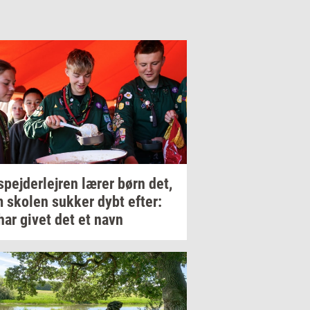
spej­der­lej­ren
lærer børn det,
m
sko­len
suk­ker
dybt
efter:
har givet det et navn