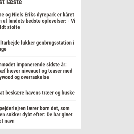
t læste
e og Niels Eriks dyrepark er kåret
en af landets bedste oplevelser: - Vi
ildt stolte
ltarbejde lukker genbrugsstation i
age
mødet imponerende sidste år:
ræf hæver niveauet og teaser med
ywood og overraskelse
at beskære havens træer og buske
pejderlejren lærer børn det, som
en sukker dybt efter: De har givet
et navn