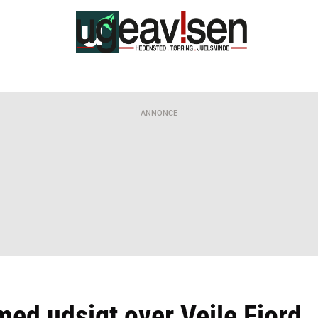
ANNONCE
ed udsigt over Vejle Fjord