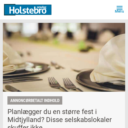
Menu
ANNONCØRBETALT INDHOLD
Planlægger du en større fest i
Midtjylland? Disse selskabslokaler
skuffer ikke