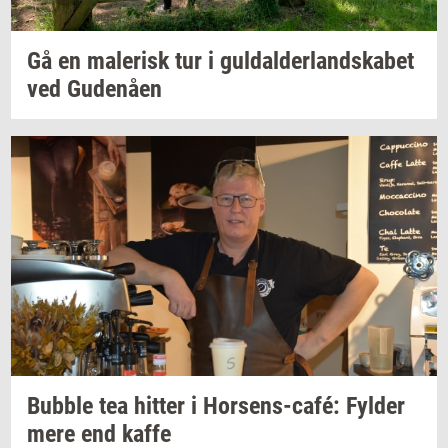
Gå en
ma­le­risk
tur i
gul­dal­der­land­ska­bet
ved
Gu­denå­en
Bubb­le
tea
hit­ter
i
Horsens-​café:
Fyl­der
mere end kaffe