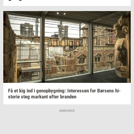
Få et kig ind i
genop­byg­ning:
In­ter­es­sen
for
Bør­sens
hi­
sto­rie
steg
mar­kant
efter
bran­den
ANNONCE