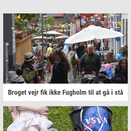
Bro­get
vejr fik ikke
Fug­holm
til at gå i stå