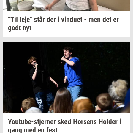
"Til leje" står der i
vin­du­et
- men det er
godt nyt
Youtube-​stjerner
skød
Hor­sens
Hol­der
i
gang med en fest