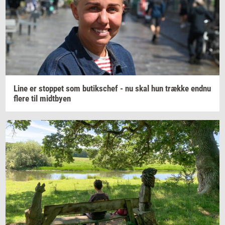
Line er
stop­pet
som
bu­tiks­chef
- nu skal hun
træk­ke
endnu
flere til
midt­by­en