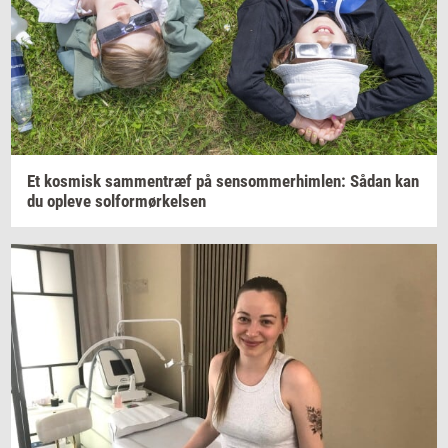
Et
kos­misk
sam­men­træf
på
sen­som­mer­him­len:
Sådan kan
du
op­le­ve
sol­for­mør­kel­sen