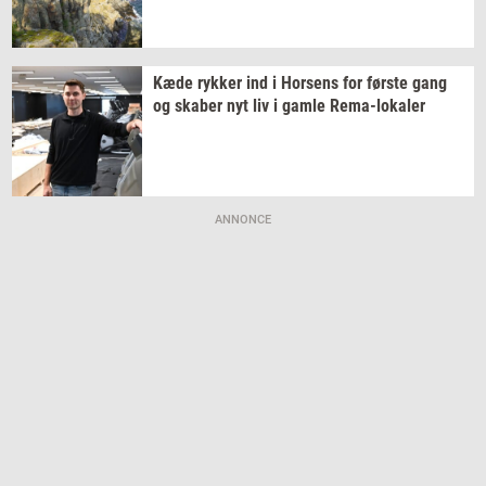
Kæde
ryk­ker
ind i
Hor­sens
for
før­ste
gang
og
ska­ber
nyt liv i gamle
Rema-​lokaler
ANNONCE