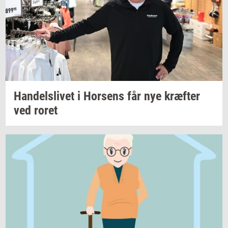
Han­dels­li­vet
i
Hor­sens
får nye
kræf­ter
ved roret