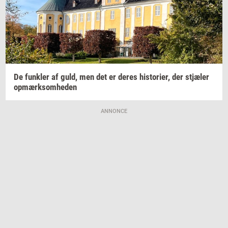
De
funk­ler
af guld, men det er deres
hi­sto­ri­er,
der
stjæ­ler
op­mærk­som­he­den
ANNONCE