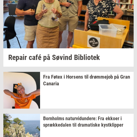
Re­pair
café på
Søvind
Bi­bli­o­tek
Fra Føtex i
Hor­sens
til
drømm­ejob
på Gran
Ca­na­ria
Born­holms
na­tur­vi­dun­de­re:
Fra
ek­ko­er
i
spræk­ke­da­len
til
dra­ma­ti­ske
kyst­klip­per