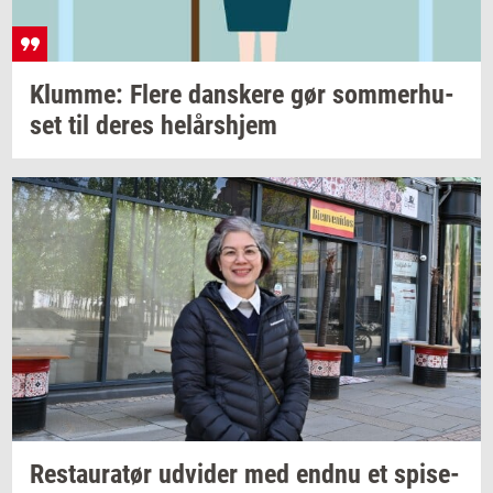
Klum­me: Flere
dan­ske­re
gør
som­mer­hu­
set
til deres
helårs­hjem
Re­stau­ra­tør
ud­vi­der
med endnu et
spi­se­