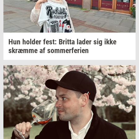
Hun
hol­der
fest:
Brit­ta
lader sig ikke
skræm­me
af
som­mer­fe­ri­en