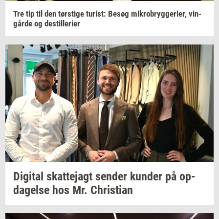
Tre tip til den
tørsti­ge
turist:
Besøg
mi­kro­bryg­ge­ri­er,
vin­
går­de
og
destil­le­ri­er
Di­gi­tal
skat­tej­agt
sen­der
kun­der
på
op­
da­gel­se
hos Mr.
Chri­sti­an