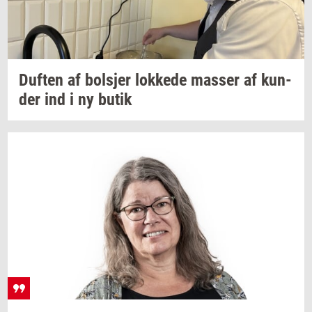
Duf­ten
af
bol­sjer
lok­ke­de
mas­ser
af
kun­
der
ind i ny butik