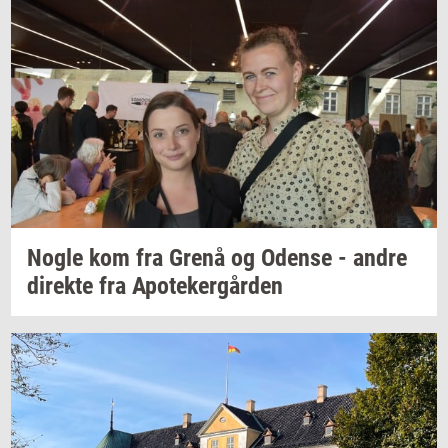
Nogle kom fra Grenå og
Oden­se
- andre
di­rek­te
fra
Apo­te­ker­går­den