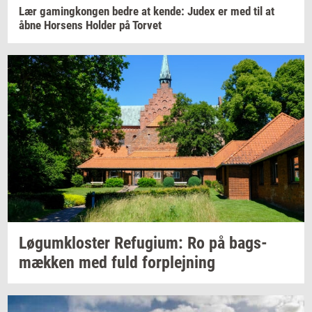
Lær
ga­m­ing­kon­gen
bedre at
kende:
Judex er med til at
åbne
Hor­sens
Hol­der
på
Tor­vet
Løgum­klo­ster
Re­fu­gi­um:
Ro på
bags­
mæk­ken
med fuld
for­plej­ning