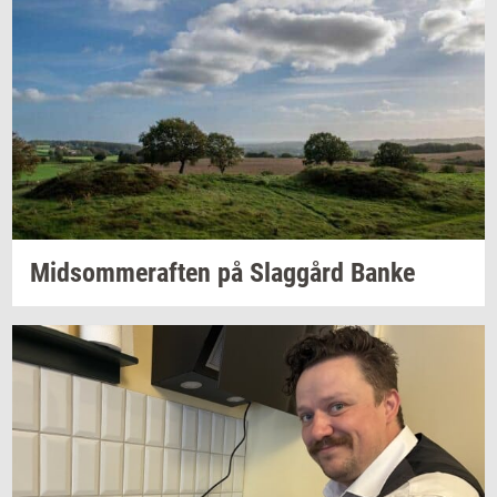
Mid­som­mer­af­ten
på
Slag­gård
Banke