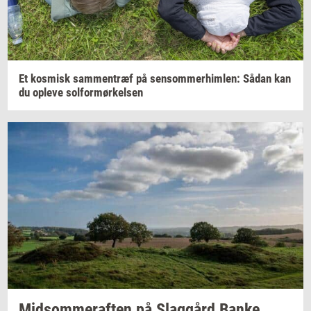
Et
kos­misk
sam­men­træf
på
sen­som­mer­him­len:
Sådan kan
du
op­le­ve
sol­for­mør­kel­sen
Mid­som­mer­af­ten
på
Slag­gård
Banke