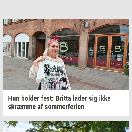
Hun
hol­der
fest:
Brit­ta
lader sig ikke
skræm­me
af
som­mer­fe­ri­en