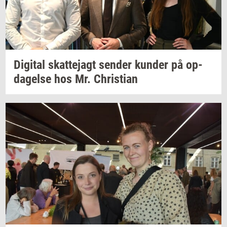
Di­gi­tal
skat­tej­agt
sen­der
kun­der
på
op­
da­gel­se
hos Mr.
Chri­sti­an