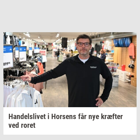
Han­dels­li­vet
i
Hor­sens
får nye
kræf­ter
ved roret