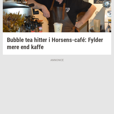
Bubb­le
tea
hit­ter
i
Horsens-​café:
Fyl­der
mere end kaffe
ANNONCE