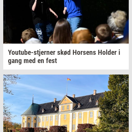
Youtube-​stjerner
skød
Hor­sens
Hol­der
i
gang med en fest