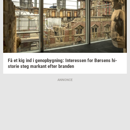
Få et kig ind i
genop­byg­ning:
In­ter­es­sen
for
Bør­sens
hi­
sto­rie
steg
mar­kant
efter
bran­den
ANNONCE