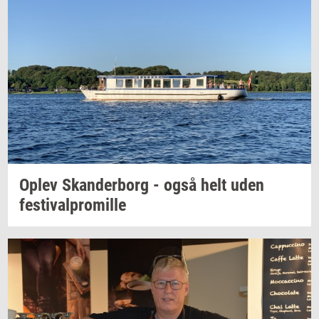
Oplev
Skan­der­borg
- også helt uden
festi­val­pro­mil­le