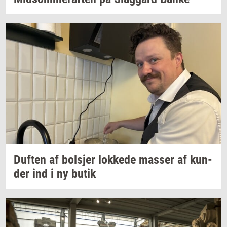
Duf­ten
af
bol­sjer
lok­ke­de
mas­ser
af
kun­
der
ind i ny butik