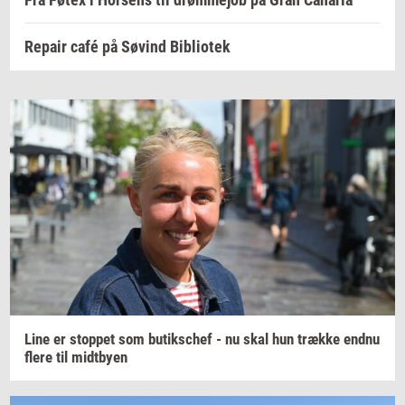
Repair café på Søvind Bibliotek
Line er
stop­pet
som
bu­tiks­chef
- nu skal hun
træk­ke
endnu
flere til
midt­by­en