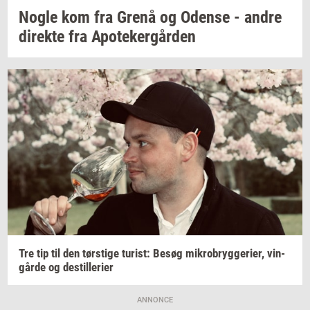
Nogle kom fra Grenå og
Oden­se
- andre
di­rek­te
fra
Apo­te­ker­går­den
Tre tip til den
tørsti­ge
turist:
Besøg
mi­kro­bryg­ge­ri­er,
vin­
går­de
og
destil­le­ri­er
ANNONCE