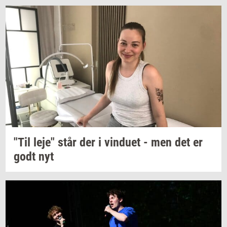
"Til leje" står der i
vin­du­et
- men det er
godt nyt