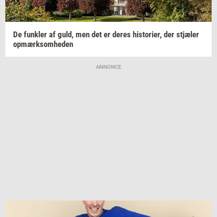
De
funk­ler
af guld, men det er deres
hi­sto­ri­er,
der
stjæ­ler
op­mærk­som­he­den
ANNONCE