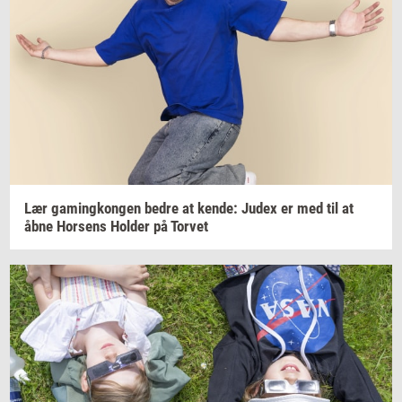
Lær
ga­m­ing­kon­gen
bedre at
kende:
Judex er med til at
åbne
Hor­sens
Hol­der
på
Tor­vet