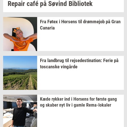
Re­pair
café på
Søvind
Bi­bli­o­tek
Fra Føtex i
Hor­sens
til
drømm­ejob
på Gran
Ca­na­ria
Fra
land­brug
til
rej­se­desti­na­tion:
Ferie på
toscan­ske
vin­går­de
Kæde
ryk­ker
ind i
Hor­sens
for
før­ste
gang
og
ska­ber
nyt liv i gamle
Rema-​lokaler