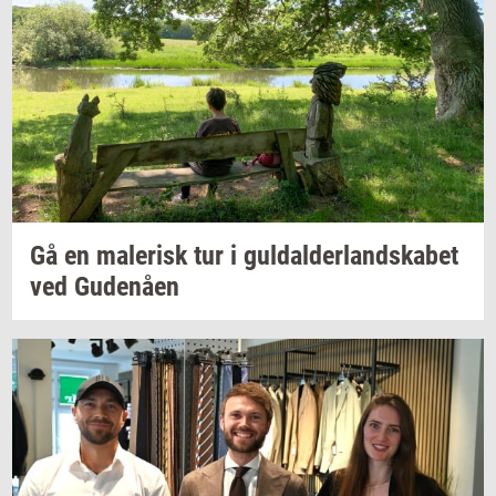
Gå en
ma­le­risk
tur i
gul­dal­der­land­ska­bet
ved
Gu­denå­en