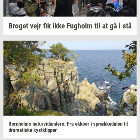
Bro­get
vejr fik ikke
Fug­holm
til at gå i stå
Born­holms
na­tur­vi­dun­de­re:
Fra
ek­ko­er
i
spræk­ke­da­len
til
dra­ma­ti­ske
kyst­klip­per