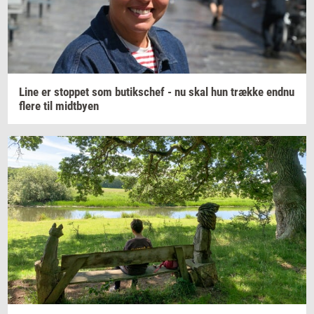
Line er
stop­pet
som
bu­tiks­chef
- nu skal hun
træk­ke
endnu
flere til
midt­by­en