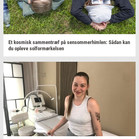
Et
kos­misk
sam­men­træf
på
sen­som­mer­him­len:
Sådan kan
du
op­le­ve
sol­for­mør­kel­sen