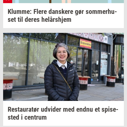
Klum­me: Flere
dan­ske­re
gør
som­mer­hu­
set
til deres
helårs­hjem
Re­stau­ra­tør
ud­vi­der
med endnu et
spi­se­
sted
i
cen­trum