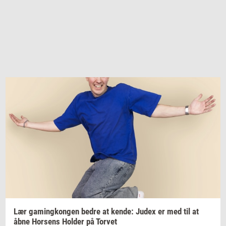
Lær
ga­m­ing­kon­gen
bedre at
kende:
Judex er med til at
åbne
Hor­sens
Hol­der
på
Tor­vet