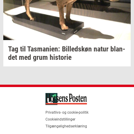
Tag til
Tas­ma­ni­en:
Bil­leds­køn
natur
blan­
det
med grum
hi­sto­rie
Privatlivs- og cookie-politik
Cookieindstillinger
Tilgængelighedserklæring