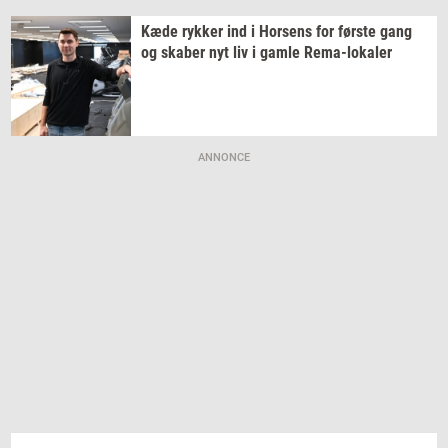
Kæde
ryk­ker
ind i
Hor­sens
for
før­ste
gang
og
ska­ber
nyt liv i gamle
Rema-​lokaler
ANNONCE