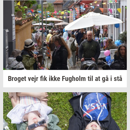
Bro­get
vejr fik ikke
Fug­holm
til at gå i stå