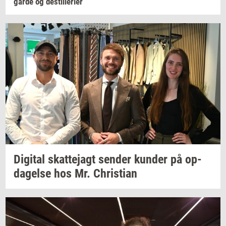
går­de
og
destil­le­ri­er
Di­gi­tal
skat­tej­agt
sen­der
kun­der
på
op­
da­gel­se
hos Mr.
Chri­sti­an