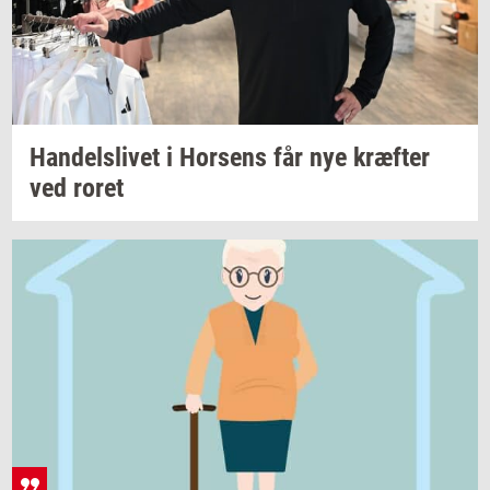
Han­dels­li­vet
i
Hor­sens
får nye
kræf­ter
ved roret