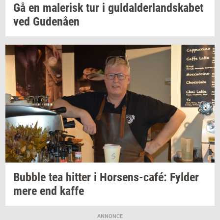
Gå en
ma­le­risk
tur i
gul­dal­der­land­ska­bet
ved
Gu­denå­en
Bubb­le
tea
hit­ter
i
Horsens-​café:
Fyl­der
mere end kaffe
ANNONCE