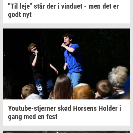
"Til leje" står der i
vin­du­et
- men det er
godt nyt
Youtube-​stjerner
skød
Hor­sens
Hol­der
i
gang med en fest