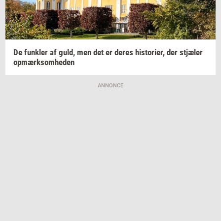
De
funk­ler
af guld, men det er deres
hi­sto­ri­er,
der
stjæ­ler
op­mærk­som­he­den
ANNONCE