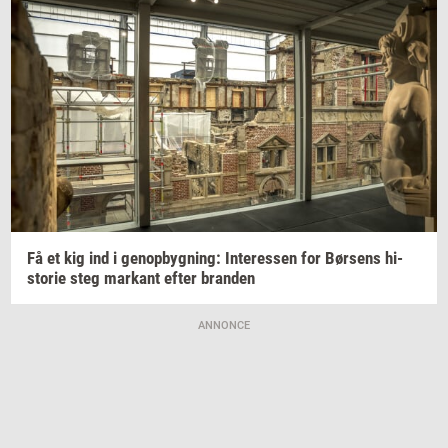
Få et kig ind i
genop­byg­ning:
In­ter­es­sen
for
Bør­sens
hi­
sto­rie
steg
mar­kant
efter
bran­den
ANNONCE