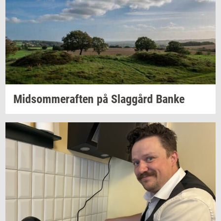
Mid­som­mer­af­ten
på
Slag­gård
Banke