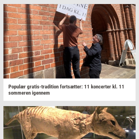
Po­pu­lær
gratis-​tradition
fort­sæt­ter:
11
kon­cer­ter
kl. 11
som­me­ren
igen­nem