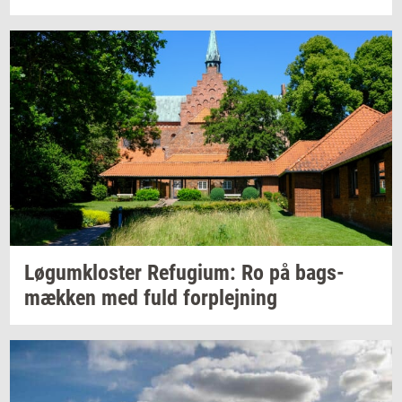
Løgum­klo­ster
Re­fu­gi­um:
Ro på
bags­
mæk­ken
med fuld
for­plej­ning