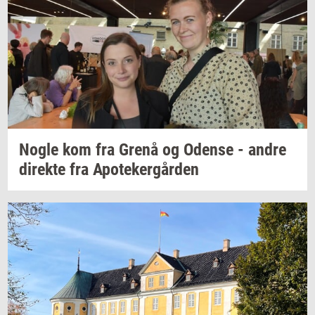
Nogle kom fra Grenå og
Oden­se
- andre
di­rek­te
fra
Apo­te­ker­går­den