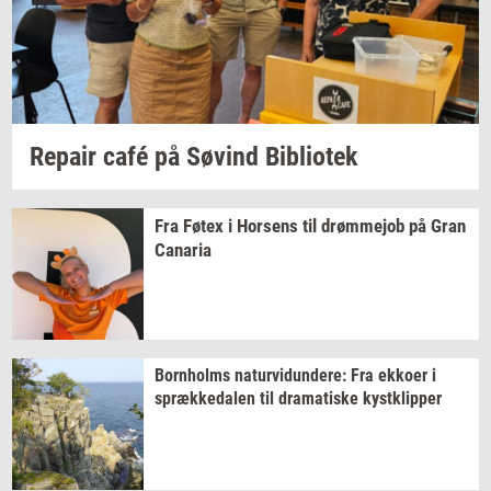
Re­pair
café på
Søvind
Bi­bli­o­tek
Fra Føtex i
Hor­sens
til
drømm­ejob
på Gran
Ca­na­ria
Born­holms
na­tur­vi­dun­de­re:
Fra
ek­ko­er
i
spræk­ke­da­len
til
dra­ma­ti­ske
kyst­klip­per