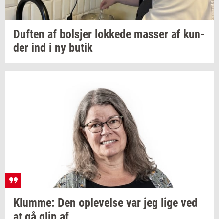
Duf­ten
af
bol­sjer
lok­ke­de
mas­ser
af
kun­
der
ind i ny butik
Klum­me:
Den
op­le­vel­se
var jeg lige ved
at gå glip af