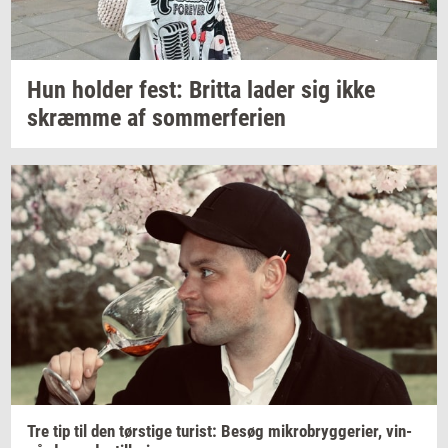
Hun
hol­der
fest:
Brit­ta
lader sig ikke
skræm­me
af
som­mer­fe­ri­en
Tre tip til den
tørsti­ge
turist:
Besøg
mi­kro­bryg­ge­ri­er,
vin­