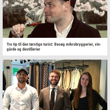
Tre tip til den
tørsti­ge
turist:
Besøg
mi­kro­bryg­ge­ri­er,
vin­
går­de
og
destil­le­ri­er