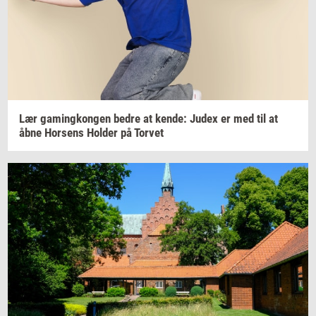
Lær
ga­m­ing­kon­gen
bedre at
kende:
Judex er med til at
åbne
Hor­sens
Hol­der
på
Tor­vet