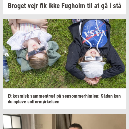
Bro­get
vejr fik ikke
Fug­holm
til at gå i stå
Et
kos­misk
sam­men­træf
på
sen­som­mer­him­len:
Sådan kan
du
op­le­ve
sol­for­mør­kel­sen