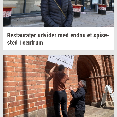
Re­stau­ra­tør
ud­vi­der
med endnu et
spi­se­
sted
i
cen­trum