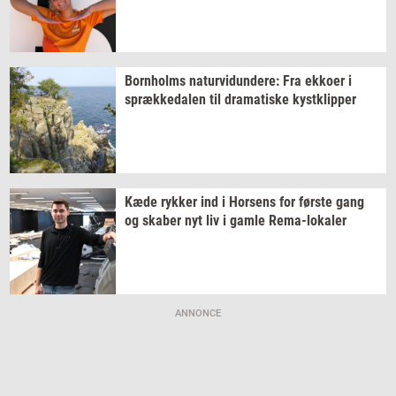
Born­holms
na­tur­vi­dun­de­re:
Fra
ek­ko­er
i
spræk­ke­da­len
til
dra­ma­ti­ske
kyst­klip­per
Kæde
ryk­ker
ind i
Hor­sens
for
før­ste
gang
og
ska­ber
nyt liv i gamle
Rema-​lokaler
ANNONCE