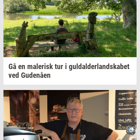
Gå en
ma­le­risk
tur i
gul­dal­der­land­ska­bet
ved
Gu­denå­en