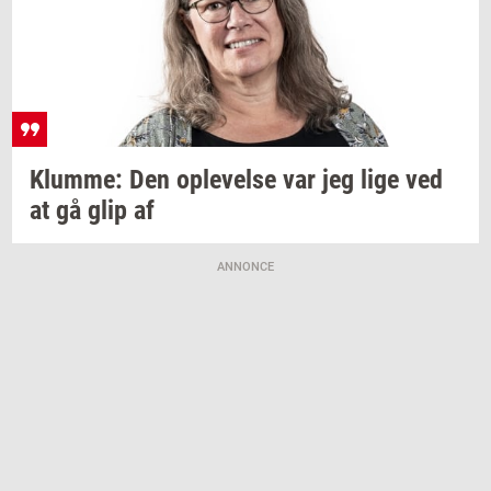
Klum­me:
Den
op­le­vel­se
var jeg lige ved
at gå glip af
ANNONCE