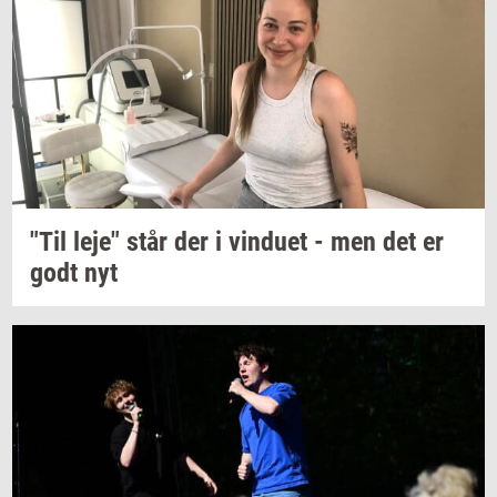
"Til leje" står der i
vin­du­et
- men det er
godt nyt