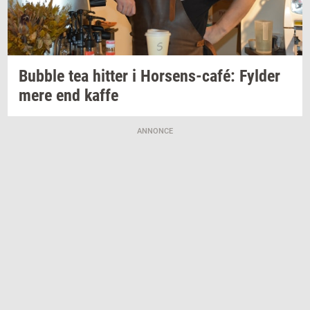
Bubb­le
tea
hit­ter
i
Horsens-​café:
Fyl­der
mere end kaffe
ANNONCE