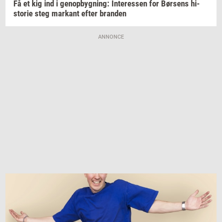
Få et kig ind i
genop­byg­ning:
In­ter­es­sen
for
Bør­sens
hi­
sto­rie
steg
mar­kant
efter
bran­den
ANNONCE