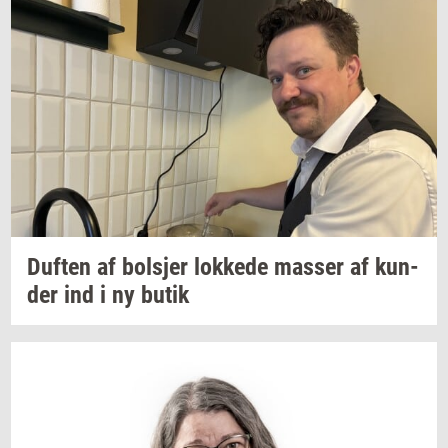
Duf­ten
af
bol­sjer
lok­ke­de
mas­ser
af
kun­
der
ind i ny butik