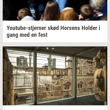
Youtube-​stjerner
skød
Hor­sens
Hol­der
i
gang med en fest