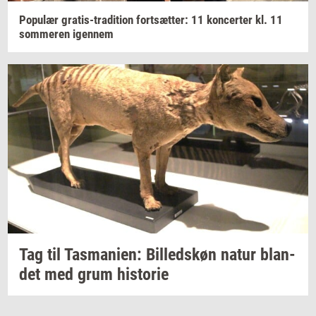
Po­pu­lær
gratis-​tradition
fort­sæt­ter:
11
kon­cer­ter
kl. 11
som­me­ren
igen­nem
Tag til
Tas­ma­ni­en:
Bil­leds­køn
natur
blan­
det
med grum
hi­sto­rie