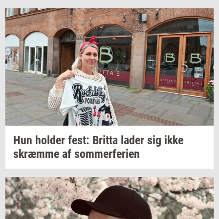
Hun
hol­der
fest:
Brit­ta
lader sig ikke
skræm­me
af
som­mer­fe­ri­en