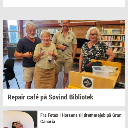
Re­pair
café på
Søvind
Bi­bli­o­tek
Fra Føtex i
Hor­sens
til
drømm­ejob
på Gran
Ca­na­ria