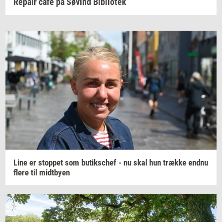
Repair café på Søvind Bibliotek
Line er
stop­pet
som
bu­tiks­chef
- nu skal hun
træk­ke
endnu
flere til
midt­by­en