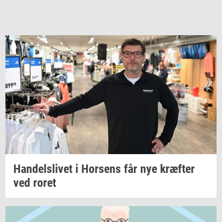
Han­dels­li­vet
i
Hor­sens
får nye
kræf­ter
ved roret