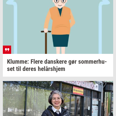
Klum­me: Flere
dan­ske­re
gør
som­mer­hu­
set
til deres
helårs­hjem