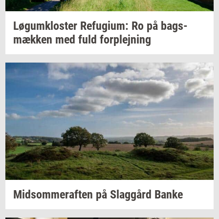
Løgum­klo­ster
Re­fu­gi­um:
Ro på
bags­
mæk­ken
med fuld
for­plej­ning
Mid­som­mer­af­ten
på
Slag­gård
Banke