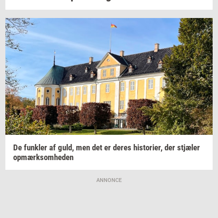
De
funk­ler
af guld, men det er deres
hi­sto­ri­er,
der
stjæ­ler
op­mærk­som­he­den
ANNONCE