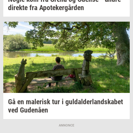
di­rek­te
fra
Apo­te­ker­går­den
Gå en
ma­le­risk
tur i
gul­dal­der­land­ska­bet
ved
Gu­denå­en
ANNONCE