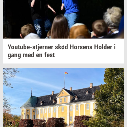
Youtube-​stjerner
skød
Hor­sens
Hol­der
i
gang med en fest