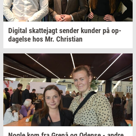
Di­gi­tal
skat­tej­agt
sen­der
kun­der
på
op­
da­gel­se
hos Mr.
Chri­sti­an
Nogle kom fra Grenå og
Oden­se
- andre