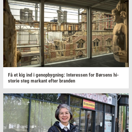
Få et kig ind i
genop­byg­ning:
In­ter­es­sen
for
Bør­sens
hi­
sto­rie
steg
mar­kant
efter
bran­den