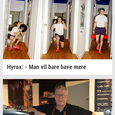
Hyrox:
- Man vil bare have mere