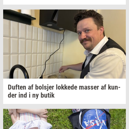
Duf­ten
af
bol­sjer
lok­ke­de
mas­ser
af
kun­
der
ind i ny butik