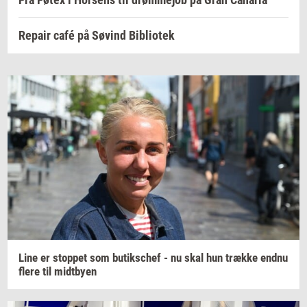
Repair café på Søvind Bibliotek
Line er
stop­pet
som
bu­tiks­chef
- nu skal hun
træk­ke
endnu
flere til
midt­by­en