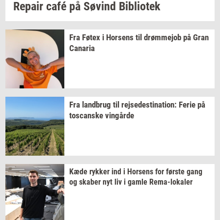
Re­pair
café på
Søvind
Bi­bli­o­tek
Fra Føtex i
Hor­sens
til
drømm­ejob
på Gran
Ca­na­ria
Fra
land­brug
til
rej­se­desti­na­tion:
Ferie på
toscan­ske
vin­går­de
Kæde
ryk­ker
ind i
Hor­sens
for
før­ste
gang
og
ska­ber
nyt liv i gamle
Rema-​lokaler