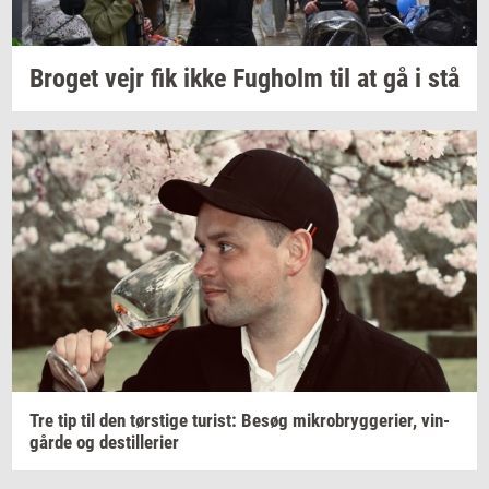
Bro­get
vejr fik ikke
Fug­holm
til at gå i stå
Tre tip til den
tørsti­ge
turist:
Besøg
mi­kro­bryg­ge­ri­er,
vin­
går­de
og
destil­le­ri­er