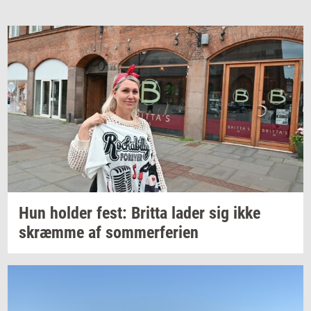
Hun
hol­der
fest:
Brit­ta
lader sig ikke
skræm­me
af
som­mer­fe­ri­en