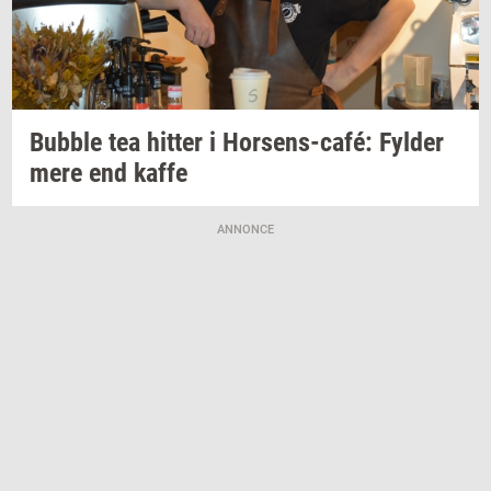
Bubb­le
tea
hit­ter
i
Horsens-​café:
Fyl­der
mere end kaffe
ANNONCE