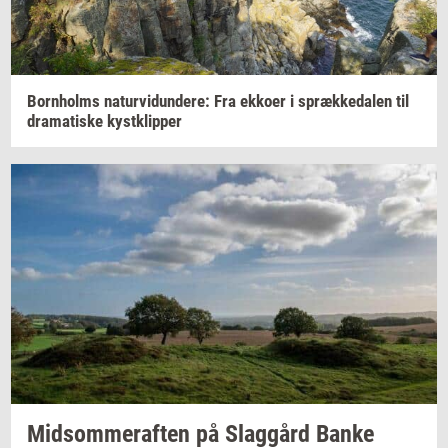
Born­holms
na­tur­vi­dun­de­re:
Fra
ek­ko­er
i
spræk­ke­da­len
til
dra­ma­ti­ske
kyst­klip­per
Mid­som­mer­af­ten
på
Slag­gård
Banke