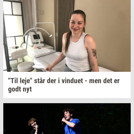
"Til leje" står der i
vin­du­et
- men det er
godt nyt