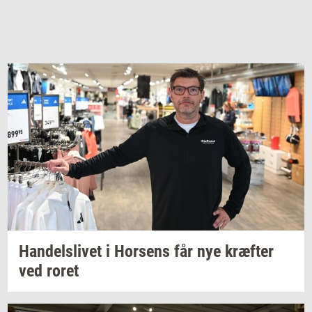
Han­dels­li­vet
i
Hor­sens
får nye
kræf­ter
ved roret