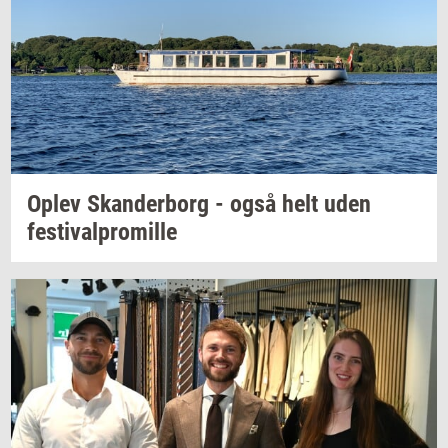
Oplev
Skan­der­borg
- også helt uden
festi­val­pro­mil­le