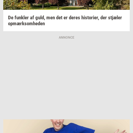
De
funk­ler
af guld, men det er deres
hi­sto­ri­er,
der
stjæ­ler
op­mærk­som­he­den
ANNONCE