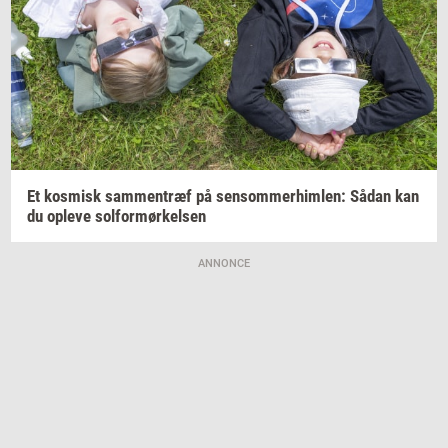
Et
kos­misk
sam­men­træf
på
sen­som­mer­him­len:
Sådan kan
du
op­le­ve
sol­for­mør­kel­sen
ANNONCE