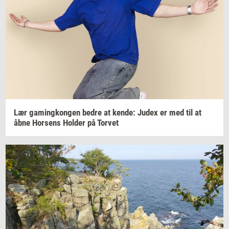
Lær
ga­m­ing­kon­gen
bedre at
kende:
Judex er med til at
åbne
Hor­sens
Hol­der
på
Tor­vet