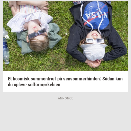
Et
kos­misk
sam­men­træf
på
sen­som­mer­him­len:
Sådan kan
du
op­le­ve
sol­for­mør­kel­sen
ANNONCE