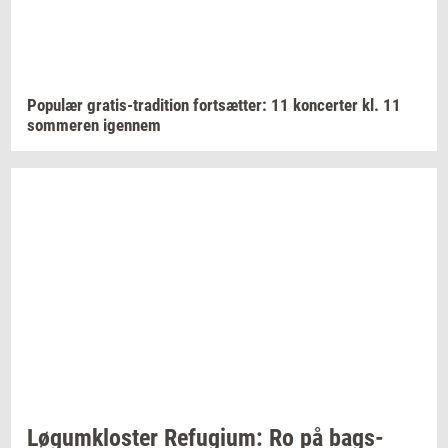
Po­pu­lær
gratis-​tradition
fort­sæt­ter:
11
kon­cer­ter
kl. 11
som­me­ren
igen­nem
Løgum­klo­ster
Re­fu­gi­um:
Ro på
bags­