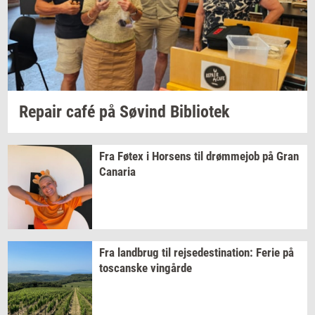
Re­pair
café på
Søvind
Bi­bli­o­tek
Fra Føtex i
Hor­sens
til
drømm­ejob
på Gran
Ca­na­ria
Fra
land­brug
til
rej­se­desti­na­tion:
Ferie på
toscan­ske
vin­går­de