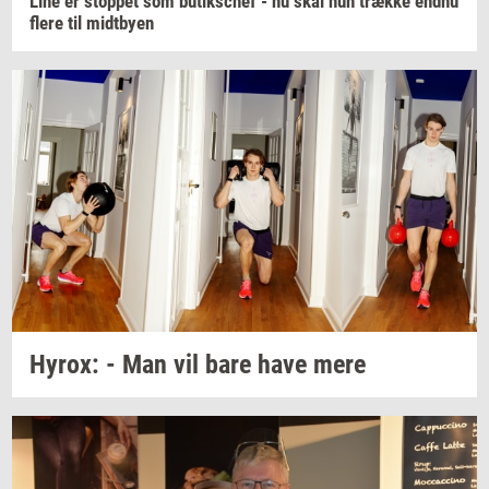
Line er
stop­pet
som
bu­tiks­chef
- nu skal hun
træk­ke
endnu
flere til
midt­by­en
Hyrox:
- Man vil bare have mere