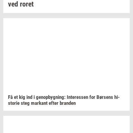
ved roret
Få et kig ind i
genop­byg­ning:
In­ter­es­sen
for
Bør­sens
hi­
sto­rie
steg
mar­kant
efter
bran­den