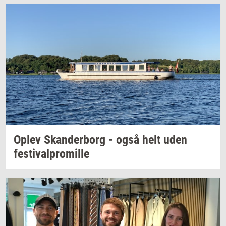
Oplev
Skan­der­borg
- også helt uden
festi­val­pro­mil­le