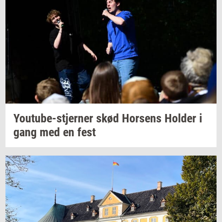
Youtube-​stjerner
skød
Hor­sens
Hol­der
i
gang med en fest