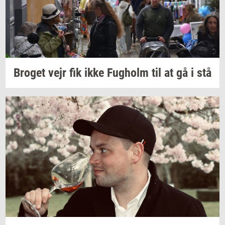
Bro­get
vejr fik ikke
Fug­holm
til at gå i stå