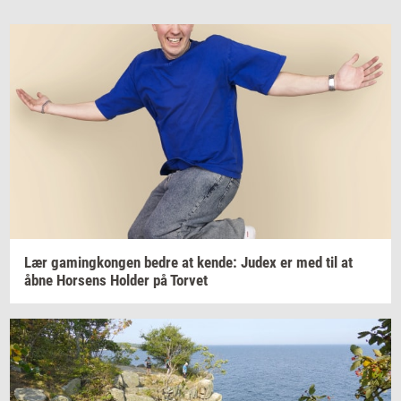
Lær
ga­m­ing­kon­gen
bedre at
kende:
Judex er med til at
åbne
Hor­sens
Hol­der
på
Tor­vet