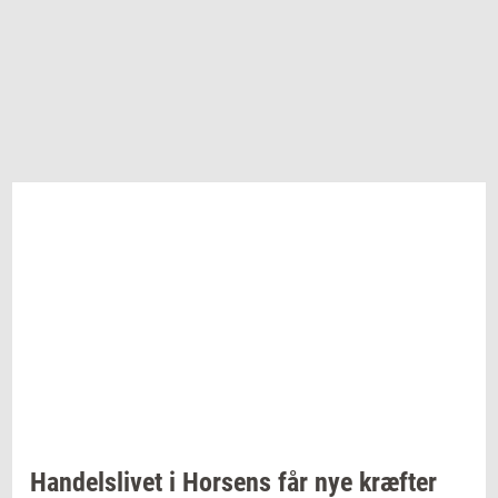
Han­dels­li­vet
i
Hor­sens
får nye
kræf­ter