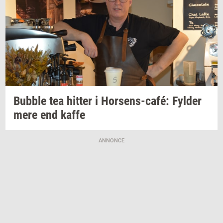
Bubb­le
tea
hit­ter
i
Horsens-​café:
Fyl­der
mere end kaffe
ANNONCE