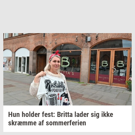
Hun
hol­der
fest:
Brit­ta
lader sig ikke
skræm­me
af
som­mer­fe­ri­en