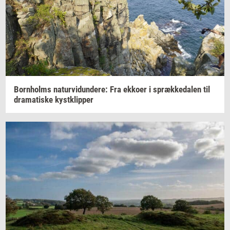
Born­holms
na­tur­vi­dun­de­re:
Fra
ek­ko­er
i
spræk­ke­da­len
til
dra­ma­ti­ske
kyst­klip­per