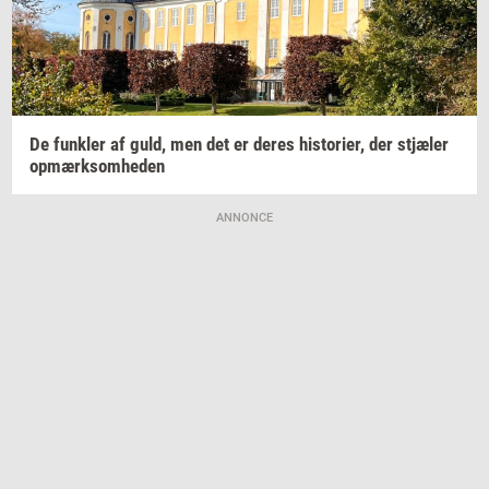
De
funk­ler
af guld, men det er deres
hi­sto­ri­er,
der
stjæ­ler
op­mærk­som­he­den
ANNONCE