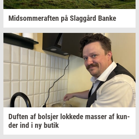
Mid­som­mer­af­ten
på
Slag­gård
Banke
Duf­ten
af
bol­sjer
lok­ke­de
mas­ser
af
kun­
der
ind i ny butik