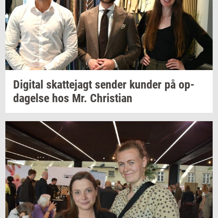
Di­gi­tal
skat­tej­agt
sen­der
kun­der
på
op­
da­gel­se
hos Mr.
Chri­sti­an