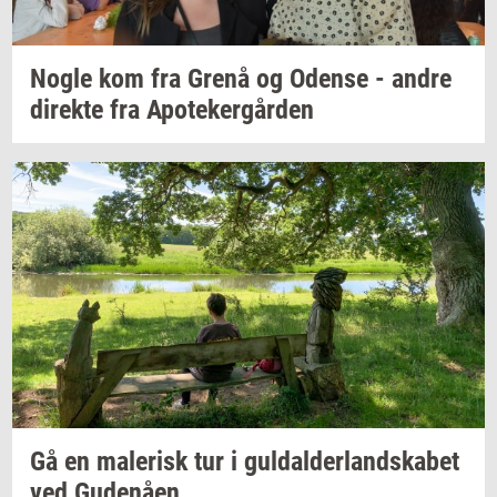
Nogle kom fra Grenå og
Oden­se
- andre
di­rek­te
fra
Apo­te­ker­går­den
Gå en
ma­le­risk
tur i
gul­dal­der­land­ska­bet
ved
Gu­denå­en