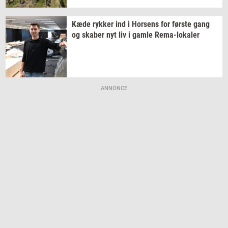
Kæde
ryk­ker
ind i
Hor­sens
for
før­ste
gang
og
ska­ber
nyt liv i gamle
Rema-​lokaler
ANNONCE