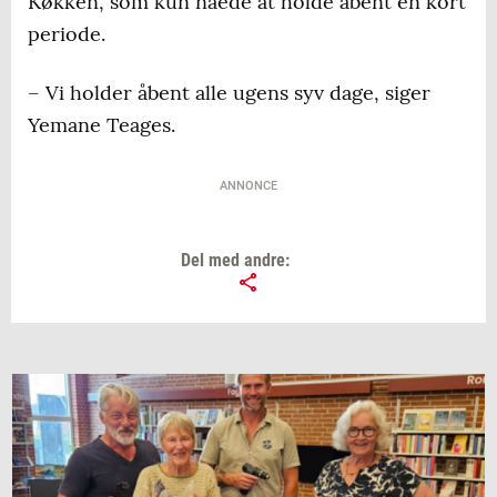
Køkken, som kun nåede at holde åbent en kort
periode.
– Vi holder åbent alle ugens syv dage, siger
Yemane Teages.
ANNONCE
Del med andre: