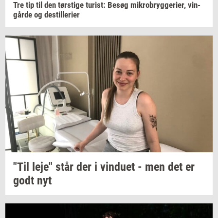
Tre tip til den
tørsti­ge
turist:
Besøg
mi­kro­bryg­ge­ri­er,
vin­
går­de
og
destil­le­ri­er
"Til leje" står der i
vin­du­et
- men det er
godt nyt