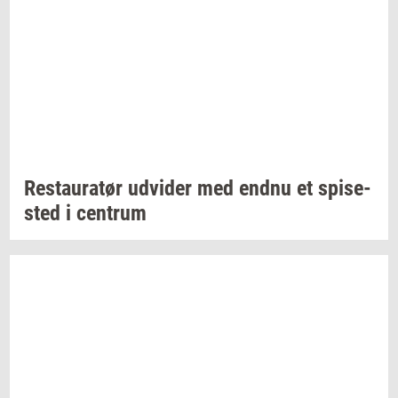
Re­stau­ra­tør
ud­vi­der
med endnu et
spi­se­
sted
i
cen­trum