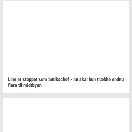
Line er
stop­pet
som
bu­tiks­chef
- nu skal hun
træk­ke
endnu
flere til
midt­by­en