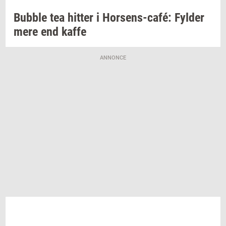
Bubb­le
tea
hit­ter
i
Horsens-​café:
Fyl­der
mere end kaffe
ANNONCE