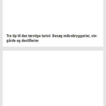
Tre tip til den
tørsti­ge
turist:
Besøg
mi­kro­bryg­ge­ri­er,
vin­
går­de
og
destil­le­ri­er