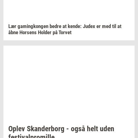
Lær
ga­m­ing­kon­gen
bedre at
kende:
Judex er med til at
åbne
Hor­sens
Hol­der
på
Tor­vet
Oplev
Skan­der­borg
- også helt uden
festi­val­pro­mil­le