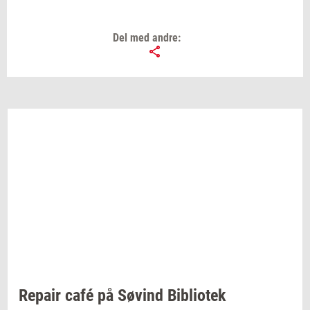
Del med andre:
Re­pair
café på
Søvind
Bi­bli­o­tek