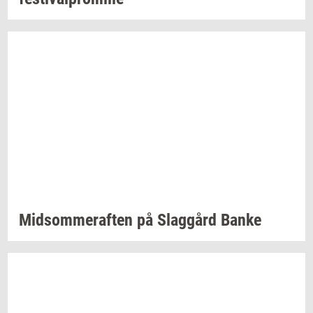
Mid­som­mer­af­ten
på
Slag­gård
Banke