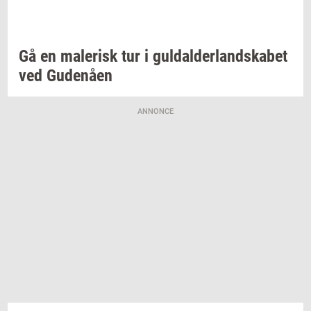
Gå en
ma­le­risk
tur i
gul­dal­der­land­ska­bet
ved
Gu­denå­en
ANNONCE