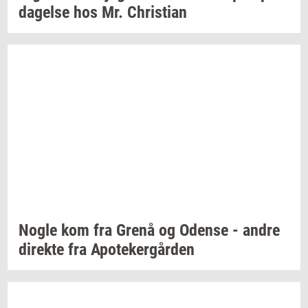
da­gel­se
hos Mr.
Chri­sti­an
Nogle kom fra Grenå og
Oden­se
- andre
di­rek­te
fra
Apo­te­ker­går­den