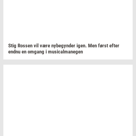
Stig
Ros­sen
vil være
ny­be­gyn­der
igen. Men først efter
endnu en
om­gang
i
mu­si­cal­ma­ne­gen