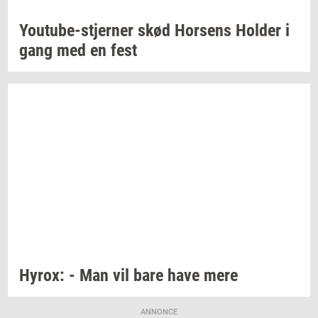
Youtube-​stjerner
skød
Hor­sens
Hol­der
i
gang med en fest
Hyrox:
- Man vil bare have mere
ANNONCE