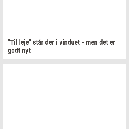
"Til leje" står der i
vin­du­et
- men det er
godt nyt