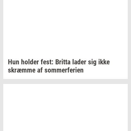
Hun
hol­der
fest:
Brit­ta
lader sig ikke
skræm­me
af
som­mer­fe­ri­en