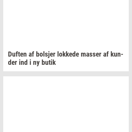
Duf­ten
af
bol­sjer
lok­ke­de
mas­ser
af
kun­
der
ind i ny butik