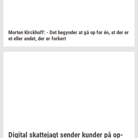
Mor­ten
Kirck­hoff:
- Det
be­gyn­der
at gå op for én, at der er
et eller
andet,
der er
for­kert
Di­gi­tal
skat­tej­agt
sen­der
kun­der
på
op­