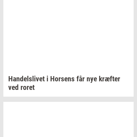
Han­dels­li­vet
i
Hor­sens
får nye
kræf­ter
ved roret