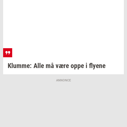
Klum­me:
Alle må være oppe i
fly­e­ne
ANNONCE