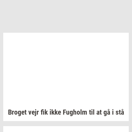
Bro­get
vejr fik ikke
Fug­holm
til at gå i stå