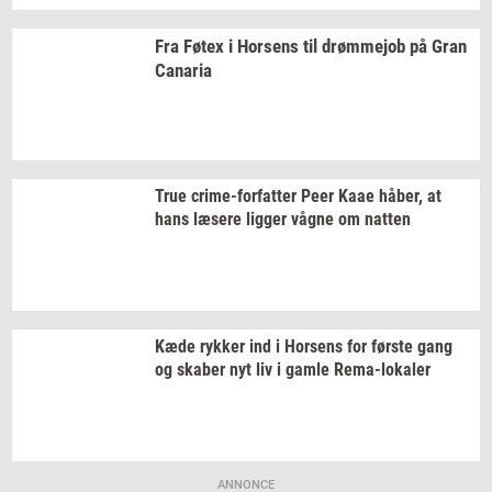
Fra Føtex i
Hor­sens
til
drømm­ejob
på Gran
Ca­na­ria
True
crime-​forfatter
Peer Kaae
håber,
at
hans
læ­se­re
lig­ger
vågne om
nat­ten
Kæde
ryk­ker
ind i
Hor­sens
for
før­ste
gang
og
ska­ber
nyt liv i gamle
Rema-​lokaler
ANNONCE