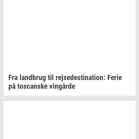
Fra
land­brug
til
rej­se­desti­na­tion:
Ferie
på
toscan­ske
vin­går­de