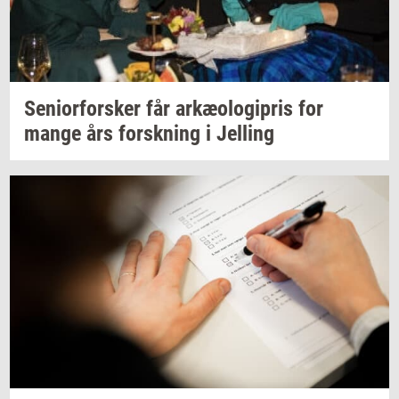
Se­ni­o­r­for­sker
får
ar­kæ­o­lo­gi­pris
for
mange års
forsk­ning
i
Jel­ling