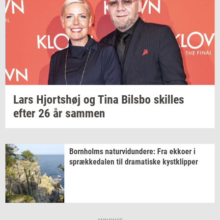
Lars
Hjorts­høj
og Tina
Bils­bo
skil­les
efter 26 år
sam­men
Born­holms
na­tur­vi­dun­de­re:
Fra
ek­ko­er
i
spræk­ke­da­len
til
dra­ma­ti­ske
kyst­klip­per