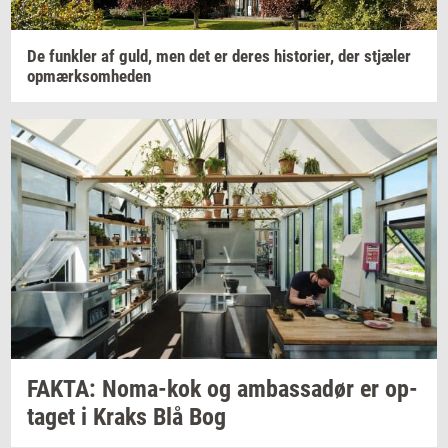
De
funk­ler
af guld, men det er deres
hi­sto­ri­er,
der
stjæ­ler
op­mærk­som­he­den
FAKTA:
Noma-​kok
og
am­bas­sa­dør
er
op­
ta­get
i Kraks Blå Bog