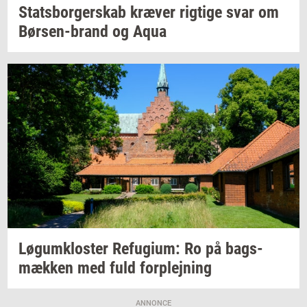
Stats­bor­ger­skab
kræ­ver
rig­ti­ge
svar om
Børsen-​brand
og Aqua
Løgum­klo­ster
Re­fu­gi­um:
Ro på
bags­
mæk­ken
med fuld
for­plej­ning
ANNONCE