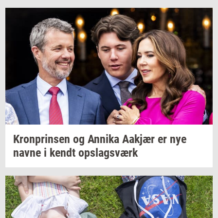
Kron­prin­sen
og
An­ni­ka
Aakjær
er nye
navne i kendt
op­slags­værk