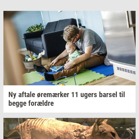
Ny
af­ta­le
øre­mær­ker
11 ugers
bar­sel
til
begge
for­æl­dre