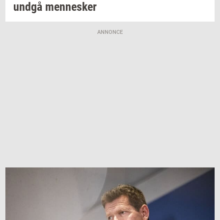
undgå
men­ne­sker
ANNONCE