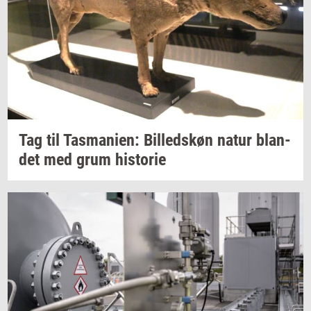
Tag til
Tas­ma­ni­en:
Bil­leds­køn
natur
blan­
det
med grum
hi­sto­rie