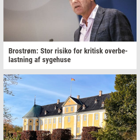
Bro­strøm:
Stor
ri­si­ko
for
kri­tisk
over­be­
last­ning
af
sy­ge­hu­se