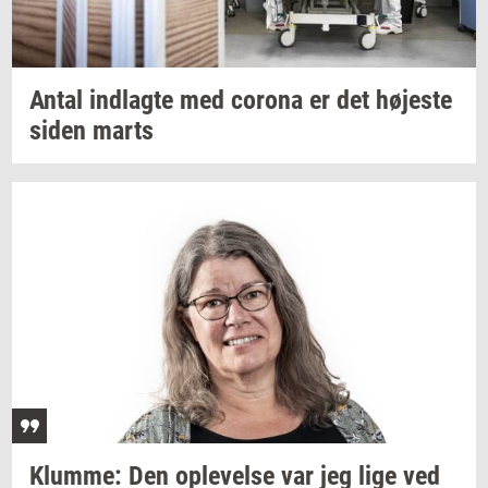
Antal
ind­lag­te
med
cor­o­na
er det
hø­je­ste
siden marts
Klum­me:
Den
op­le­vel­se
var jeg lige ved