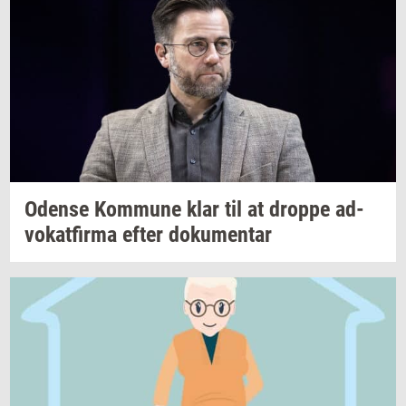
Oden­se
Kom­mu­ne
klar til at
drop­pe
ad­
vo­kat­fir­ma
efter
do­ku­men­tar