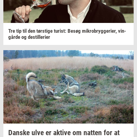
Tre tip til den
tørsti­ge
turist:
Besøg
mi­kro­bryg­ge­ri­er,
vin­
går­de
og
destil­le­ri­er
Dan­ske
ulve er
ak­ti­ve
om
nat­ten
for at