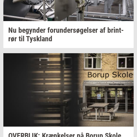
Nu
be­gyn­der
forun­der­sø­gel­ser
af
brin­t­
rør
til
Tys­kland
OVER­BLIK:
Kræn­kel­ser
på Borup Skole