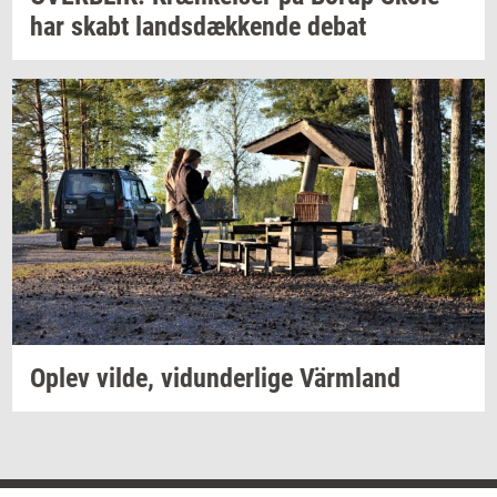
har skabt
lands­dæk­ken­de
debat
Oplev
vilde,
vi­dun­der­li­ge
Värmland