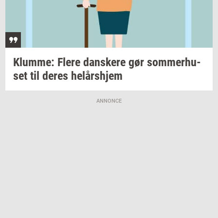
Klum­me: Flere
dan­ske­re
gør
som­mer­hu­
set
til deres
helårs­hjem
ANNONCE