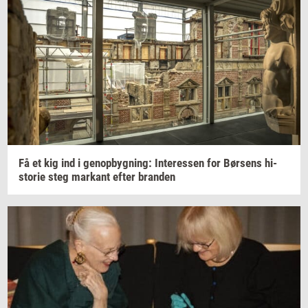
Få et kig ind i
genop­byg­ning:
In­ter­es­sen
for
Bør­sens
hi­
sto­rie
steg
mar­kant
efter
bran­den