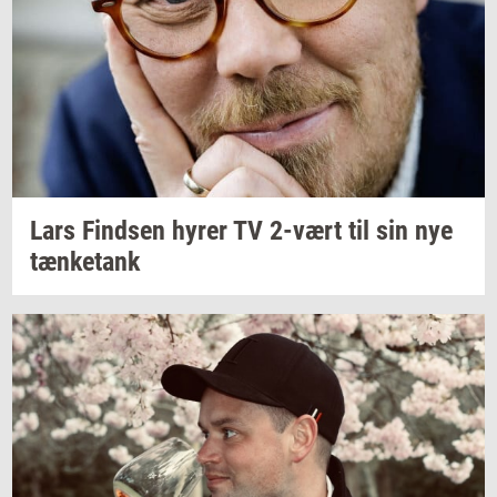
Lars
Find­sen
hyrer TV
2-vært
til sin nye
tæn­ket­ank