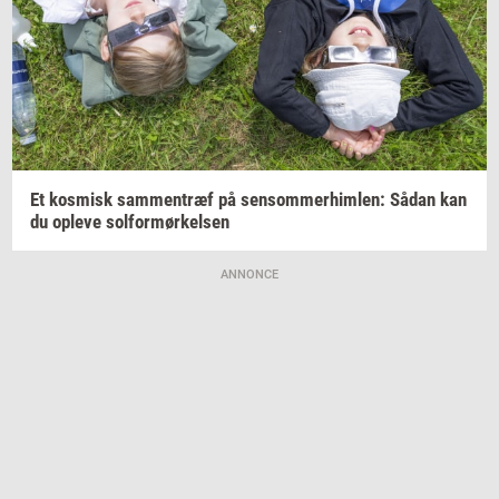
Et
kos­misk
sam­men­træf
på
sen­som­mer­him­len:
Sådan kan
du
op­le­ve
sol­for­mør­kel­sen
ANNONCE