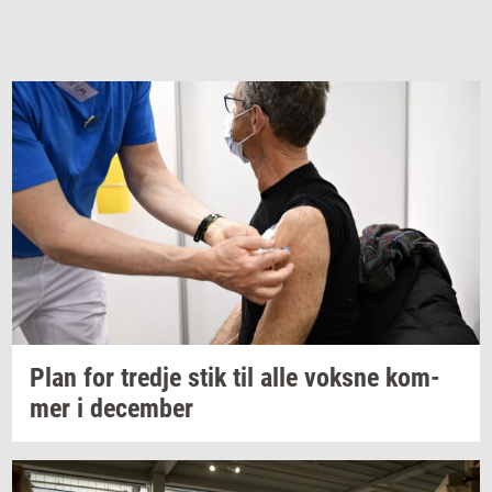
Plan for
tred­je
stik til alle
voks­ne
kom­
mer
i
de­cem­ber