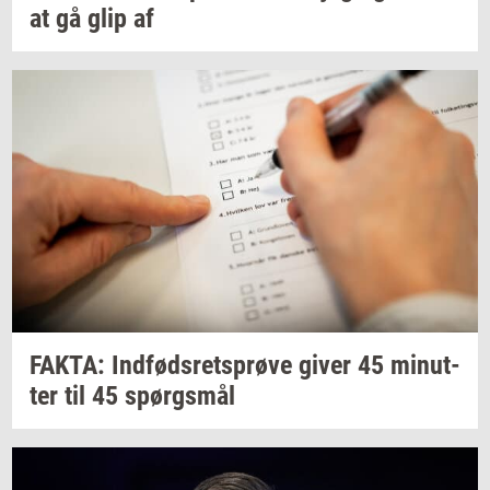
at gå glip af
FAKTA:
Ind­føds­rets­prø­ve
giver 45
mi­nut­
ter
til 45
spørgs­mål