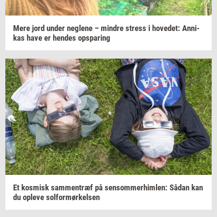
Mere jord under
neg­le­ne
–
min­dre
stress
i
ho­ve­d­et:
An­ni­
kas
have er
hen­des
op­spa­ring
Et
kos­misk
sam­men­træf
på
sen­som­mer­him­len:
Sådan kan
du
op­le­ve
sol­for­mør­kel­sen