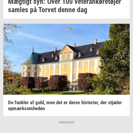
Mæg­tigt
syn: Over 100
ve­te­ran­kø­re­tø­jer
sam­les
på
Tor­vet
denne dag
De
funk­ler
af guld, men det er deres
hi­sto­ri­er,
der
stjæ­ler
op­mærk­som­he­den
ANNONCE