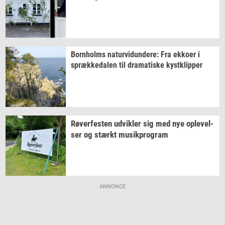
Born­holms
na­tur­vi­dun­de­re:
Fra
ek­ko­er
i
spræk­ke­da­len
til
dra­ma­ti­ske
kyst­klip­per
Rø­ver­fe­sten
ud­vik­ler
sig med nye
op­le­vel­
ser
og
stærkt
mu­sikpro­gram
ANNONCE