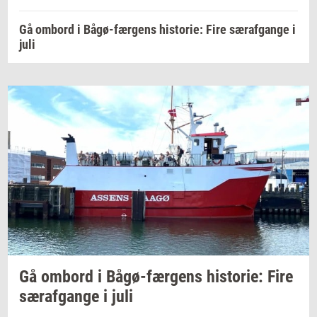
Gå ombord i Bågø-færgens historie: Fire særafgange i
juli
Gå
om­bord
i
Bågø-​færgens
hi­sto­rie:
Fire
sær­af­gan­ge
i juli