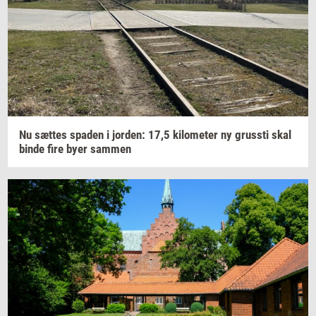
Nu
sæt­tes
spa­den
i
jor­den: 17,5
ki­lo­me­ter
ny
grus­sti
skal
binde fire byer
sam­men