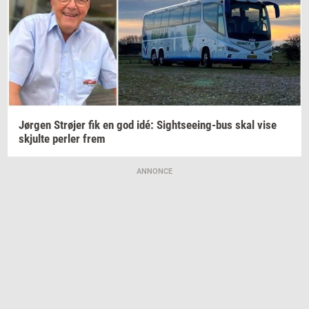
Jør­gen
Strø­jer
fik en god idé:
Sightseeing-​bus
skal vise
skjul­te
per­ler
frem
ANNONCE