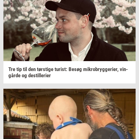
Tre tip til den
tørsti­ge
turist:
Besøg
mi­kro­bryg­ge­ri­er,
vin­
går­de
og
destil­le­ri­er