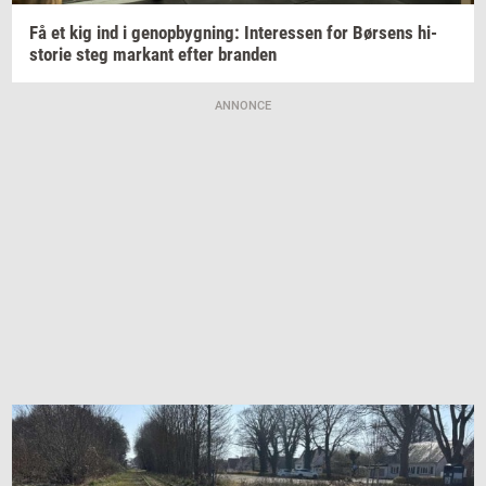
Få et kig ind i
genop­byg­ning:
In­ter­es­sen
for
Bør­sens
hi­
sto­rie
steg
mar­kant
efter
bran­den
ANNONCE