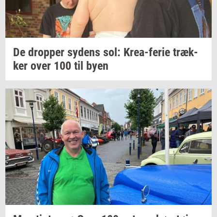
De
drop­per
sy­dens
sol:
Krea-​ferie
træk­
ker
over 100 til byen