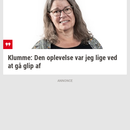
Klum­me:
Den
op­le­vel­se
var jeg lige ved
at gå glip af
ANNONCE