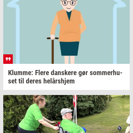
Klum­me: Flere
dan­ske­re
gør
som­mer­hu­
set
til deres
helårs­hjem