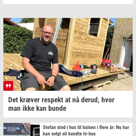
Det
kræ­ver
respekt
at nå
derud,
hvor
man ikke kan bunde
Ste­fan
stod i hus til
hal­sen
i flere år: Nu har
han solgt sit
kend­te
tv-​hus