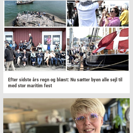
Efter
sid­ste
års regn og
blæst:
Nu
sæt­ter
byen alle sejl til
med stor
ma­ri­tim
fest