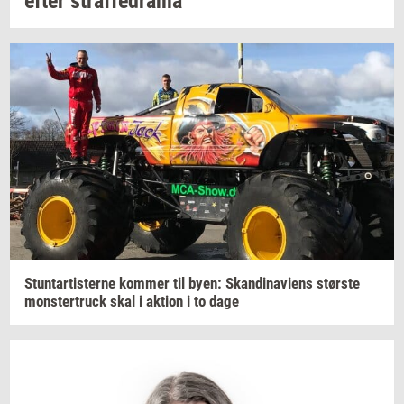
efter
straf­fed­ra­ma
Stun­tar­ti­ster­ne
kom­mer
til byen:
Skan­di­navi­ens
stør­ste
monster­truck
skal i
ak­tion
i to dage