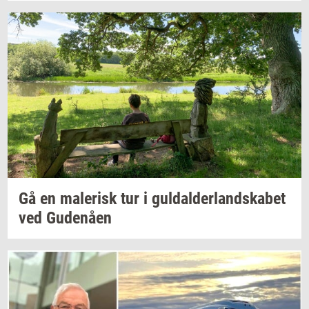
Gå en
ma­le­risk
tur i
gul­dal­der­land­ska­bet
ved
Gu­denå­en