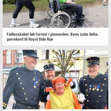
Fæl­les­ska­bet
løb
for­re­st
i
pin­se­so­len:
Byen satte
del­ta­
ger­re­kord
til Royal Side Run