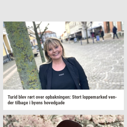
Turid blev rørt over
op­bak­nin­gen:
Stort
lop­pe­mar­ked
ven­
der
til­ba­ge
i byens
ho­ved­ga­de