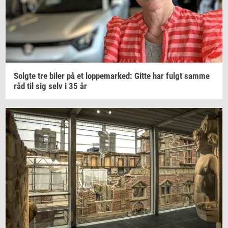
Solg­te
tre biler på et
lop­pe­mar­ked:
Gitte har fulgt samme
råd til sig selv i 35 år