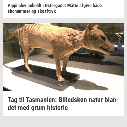
Pippi blev
an­holdt
i
Øster­ga­de:
Måtte
af­gi­ve
både
skonum­mer
og
sko­af­tryk
Tag til
Tas­ma­ni­en:
Bil­leds­køn
natur
blan­
det
med grum
hi­sto­rie