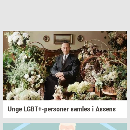
Unge
LGBT+-​personer
sam­les
i
As­sens