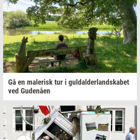
Gå en
ma­le­risk
tur i
gul­dal­der­land­ska­bet
ved
Gu­denå­en