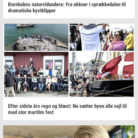
Born­holms
na­tur­vi­dun­de­re:
Fra
ek­ko­er
i
spræk­ke­da­len
til
dra­ma­ti­ske
kyst­klip­per
Efter
sid­ste
års regn og
blæst:
Nu
sæt­ter
byen alle sejl til
med stor
ma­ri­tim
fest