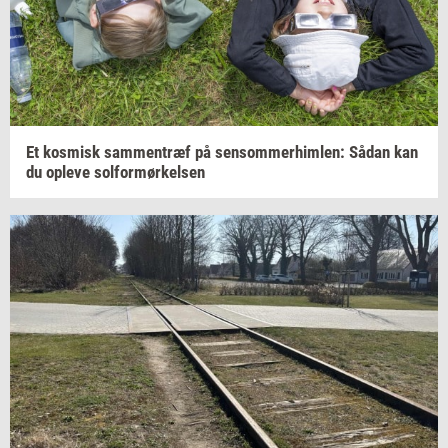
Et
kos­misk
sam­men­træf
på
sen­som­mer­him­len:
Sådan kan
du
op­le­ve
sol­for­mør­kel­sen