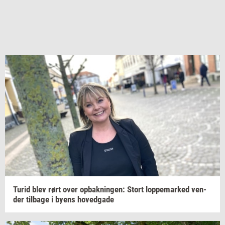
Turid blev rørt over
op­bak­nin­gen:
Stort
lop­pe­mar­ked
ven­
der
til­ba­ge
i byens
ho­ved­ga­de