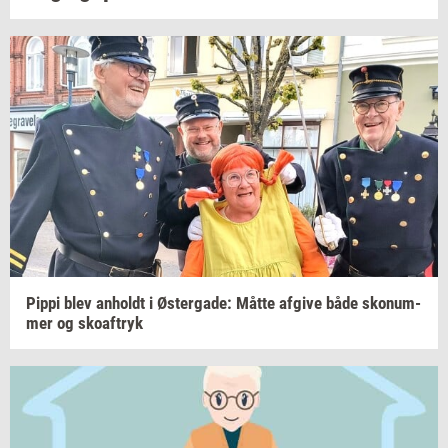
Pippi blev
an­holdt
i
Øster­ga­de:
Måtte
af­gi­ve
både
skonum­
mer
og
sko­af­tryk