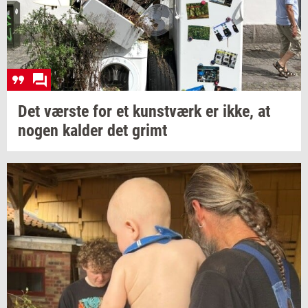
Det
vær­ste
for et
kunst­værk
er ikke, at
nogen
kal­der
det grimt