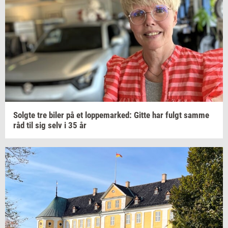
Solg­te
tre biler på et
lop­pe­mar­ked:
Gitte har fulgt samme
råd til sig selv i 35 år