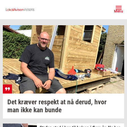
Menu
Det
kræ­ver
respekt
at nå
derud,
hvor
man ikke kan bunde