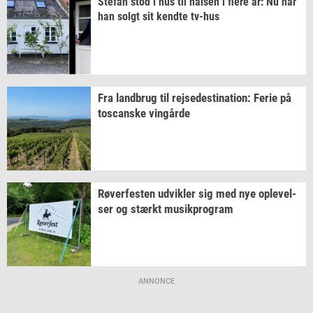
Ste­fan
stod i hus til
hal­sen
i flere år: Nu har
han solgt sit
kend­te
tv-​hus
Fra
land­brug
til
rej­se­desti­na­tion:
Ferie på
toscan­ske
vin­går­de
Rø­ver­fe­sten
ud­vik­ler
sig med nye
op­le­vel­
ser
og
stærkt
mu­sikpro­gram
ANNONCE