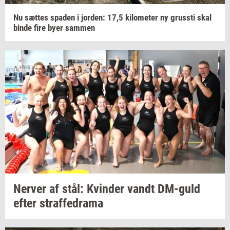
Nu
sæt­tes
spa­den
i
jor­den: 17,5
ki­lo­me­ter
ny
grus­sti
skal
binde fire byer
sam­men
Ner­ver
af stål:
Kvin­der
vandt
DM-​guld
efter
straf­fed­ra­ma