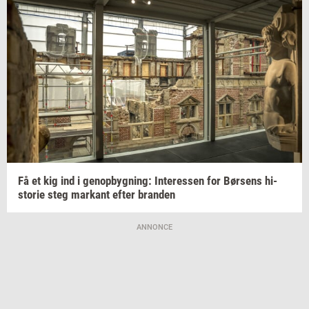
Få et kig ind i
genop­byg­ning:
In­ter­es­sen
for
Bør­sens
hi­
sto­rie
steg
mar­kant
efter
bran­den
ANNONCE