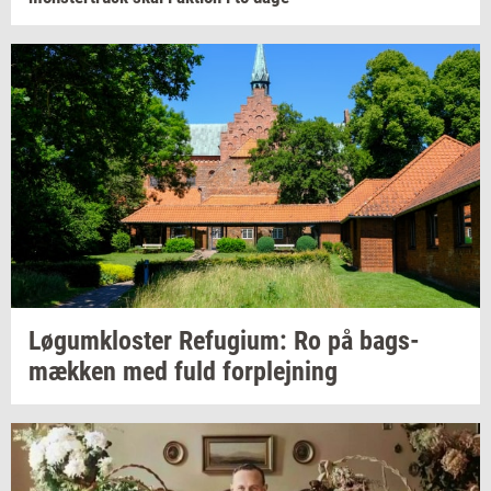
Løgum­klo­ster
Re­fu­gi­um:
Ro på
bags­
mæk­ken
med fuld
for­plej­ning