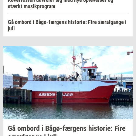
stærkt musikprogram
Gå ombord i Bågø-færgens historie: Fire særafgange i
juli
Gå
om­bord
i
Bågø-​færgens
hi­sto­rie:
Fire