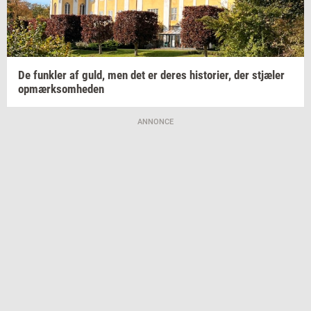
De
funk­ler
af guld, men det er deres
hi­sto­ri­er,
der
stjæ­ler
op­mærk­som­he­den
ANNONCE