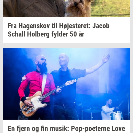
Fra
Ha­genskov
til
Hø­jeste­ret:
Jacob
Schall
Hol­berg
fyl­der
50 år
En fjern og fin
musik:
Pop-​poeterne
Love