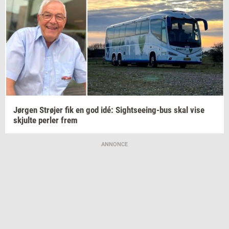
Jør­gen
Strø­jer
fik en god idé:
Sightseeing-​bus
skal vise
skjul­te
per­ler
frem
ANNONCE