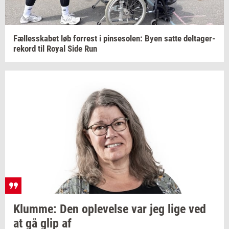
Fæl­les­ska­bet
løb
for­re­st
i
pin­se­so­len:
Byen satte
del­ta­ger­
re­kord
til Royal Side Run
Klum­me:
Den
op­le­vel­se
var jeg lige ved
at gå glip af