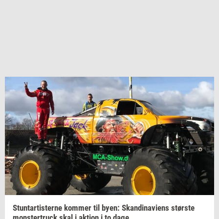
Stun­tar­ti­ster­ne
kom­mer
til byen:
Skan­di­navi­ens
stør­ste
monster­truck
skal i
ak­tion
i to dage