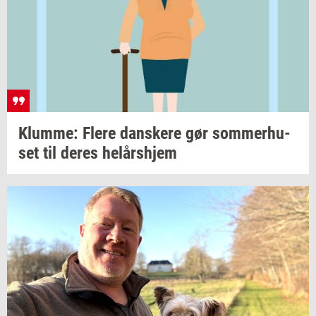
Klum­me: Flere
dan­ske­re
gør
som­mer­hu­
set
til deres
helårs­hjem