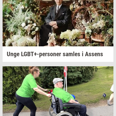
Unge
LGBT+-​personer
sam­les
i
As­sens