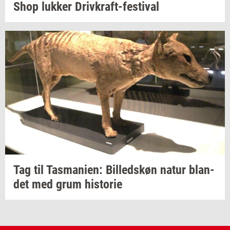
Shop
luk­ker
Drivkraft-​festival
Tag til
Tas­ma­ni­en:
Bil­leds­køn
natur
blan­
det
med grum
hi­sto­rie