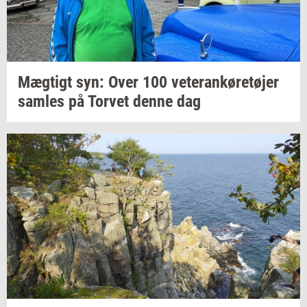
Mæg­tigt
syn: Over 100
ve­te­ran­kø­re­tø­jer
sam­les
på
Tor­vet
denne dag