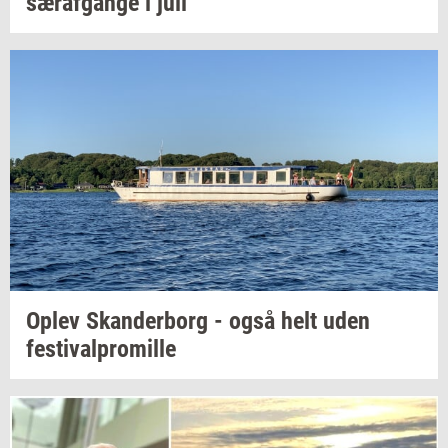
sær­af­gan­ge
i juli
Oplev
Skan­der­borg
- også helt uden
festi­val­pro­mil­le