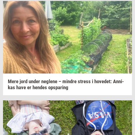
Mere jord under
neg­le­ne
–
min­dre
stress
i
ho­ve­d­et:
An­ni­
kas
have er
hen­des
op­spa­ring