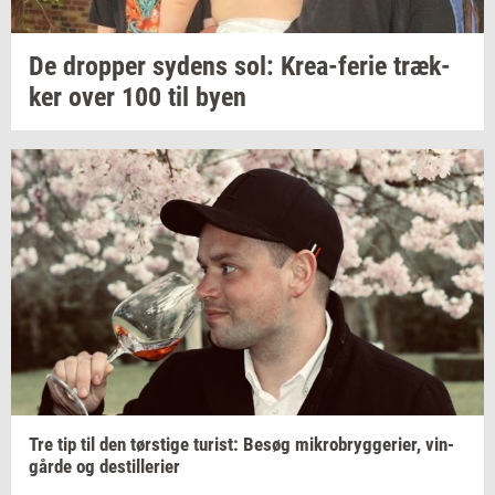
De
drop­per
sy­dens
sol:
Krea-​ferie
træk­
ker
over 100 til byen
Tre tip til den
tørsti­ge
turist:
Besøg
mi­kro­bryg­ge­ri­er,
vin­
går­de
og
destil­le­ri­er