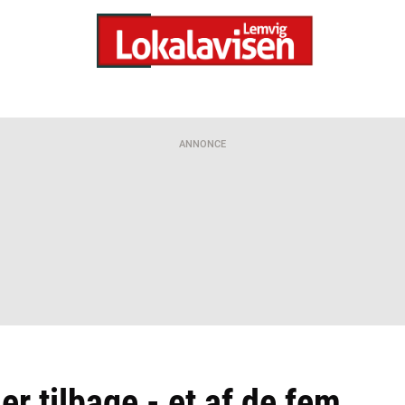
ANNONCE
er tilbage - et af de fem