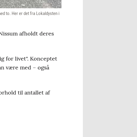
ed to. Her er det fra Lokaldysten i
 Nissum afholdt deres
g for livet". Konceptet
kan være med – også
hold til antallet af