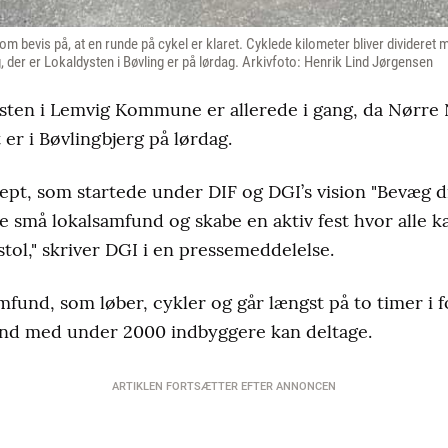
om bevis på, at en runde på cykel er klaret. Cyklede kilometer bliver divideret m
, der er Lokaldysten i Bøvling er på lørdag. Arkivfoto: Henrik Lind Jørgensen
ysten i Lemvig Kommune er allerede i gang, da Nørre
 er i Bøvlingbjerg på lørdag.
ept, som startede under DIF og DGI’s vision "Bevæg di
de små lokalsamfund og skabe en aktiv fest hvor alle 
tol," skriver DGI i en pressemeddelelse.
fund, som løber, cykler og går længst på to timer i for
nd med under 2000 indbyggere kan deltage.
ARTIKLEN FORTSÆTTER EFTER ANNONCEN