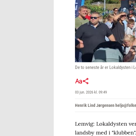
De to seneste år er Lokaldysten i
03 jun. 2026 kl. 09:49
Henrik Lind Jørgensen heljo@folk
Lemvig: Lokaldysten ve
landsby med i "klubben"