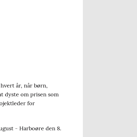
hvert år, når børn,
 at dyste om prisen som
jektleder for
 august - Harboøre den 8.