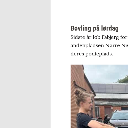
Bøvling på lørdag
Sidste år løb Fabjerg f
andenpladsen Nørre Nis
deres podieplads.