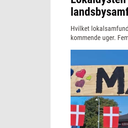
landsbysamf
Hvilket lokalsamfund
kommende uger. Fem l