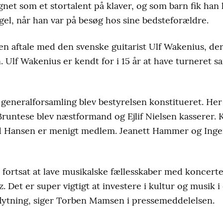
net som et stortalent på klaver, og som barn fik han lo
l, når han var på besøg hos sine bedsteforældre.
n aftale med den svenske guitarist Ulf Wakenius, der
n. Ulf Wakenius er kendt for i 15 år at have turnere
 generalforsamling blev bestyrelsen konstitueret. H
untese blev næstformand og Ejlif Nielsen kasserer. K
ansen er menigt medlem. Jeanett Hammer og Inger
 fortsat at lave musikalske fællesskaber med koncerter
zz. Det er super vigtigt at investere i kultur og musik
flytning, siger Torben Mamsen i pressemeddelelsen.