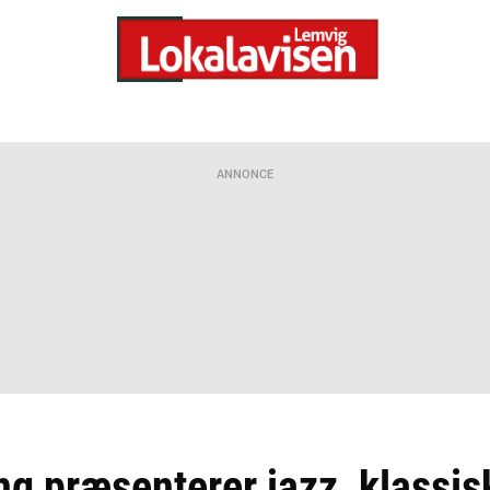
ANNONCE
g præsenterer jazz, klassisk