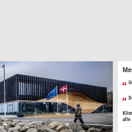
Mes
U
D
Klim
alle