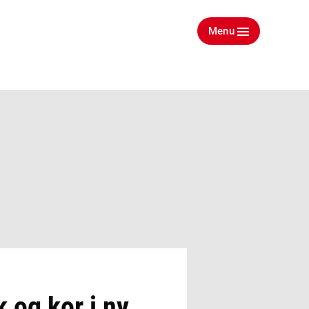
Menu
 og kor i ny