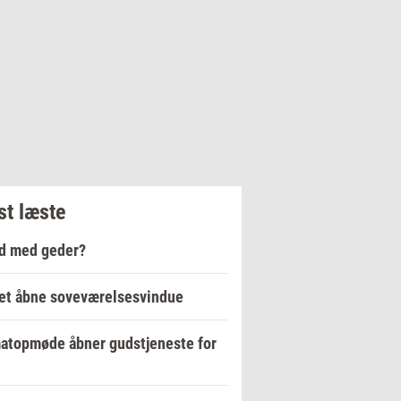
t læste
d med geder?
et åbne soveværelsesvindue
atopmøde åbner gudstjeneste for