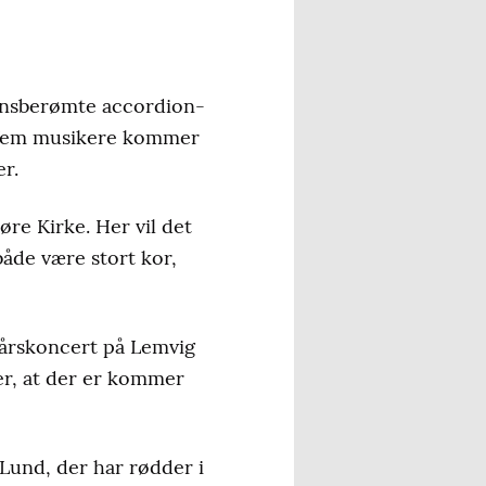
densberømte accordion-
 fem musikere kommer
r.
re Kirke. Her vil det
både være stort kor,
tårskoncert på Lemvig
r, at der er kommer
und, der har rødder i