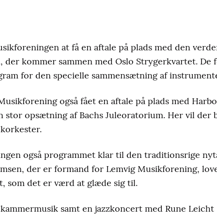
usikforeningen at få en aftale på plads med den ver
en, der kommer sammen med Oslo Strygerkvartet. De
am for den specielle sammensætning af instrumente
 Musikforening også fået en aftale på plads med Harboø
n stor opsætning af Bachs Juleoratorium. Her vil der 
okorkester.
ngen også programmet klar til den traditionsrige ny
en, der er formand for Lemvig Musikforening, love
som det er værd at glæde sig til.
kammermusik samt en jazzkoncert med Rune Leicht L