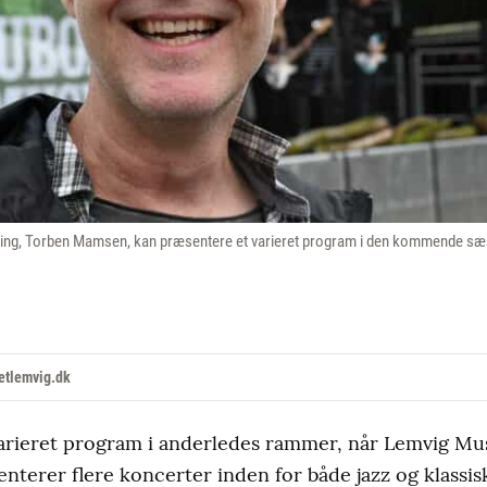
ng, Torben Mamsen, kan præsentere et varieret program i den kommende sæ
etlemvig.dk
varieret program i anderledes rammer, når Lemvig Mus
erer flere koncerter inden for både jazz og klassis