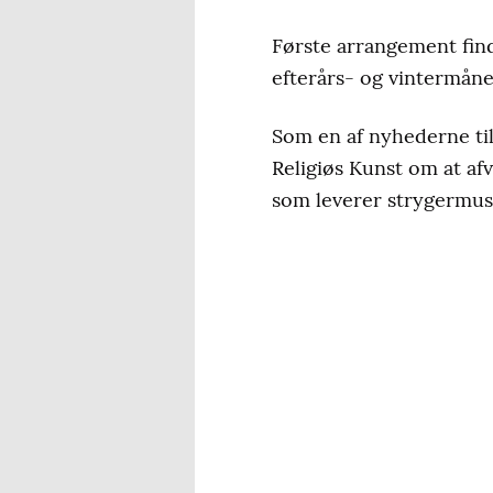
Første arrangement fin
efterårs- og vintermån
Som en af nyhederne ti
Religiøs Kunst om at af
som leverer strygermusi