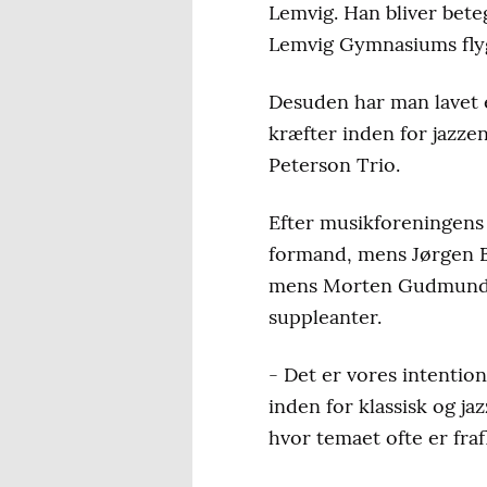
Lemvig. Han bliver beteg
Lemvig Gymnasiums flyge
Desuden har man lavet e
kræfter inden for jazze
Peterson Trio.
Efter musikforeningens
formand, mens Jørgen Br
mens Morten Gudmund H
suppleanter.
- Det er vores intention
inden for klassisk og ja
hvor temaet ofte er fra