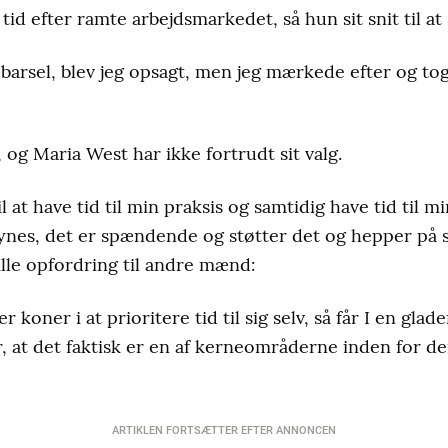
d efter ramte arbejdsmarkedet, så hun sit snit til at
 barsel, blev jeg opsagt, men jeg mærkede efter og tog
og Maria West har ikke fortrudt sit valg.
til at have tid til min praksis og samtidig have tid til
ynes, det er spændende og støtter det og hepper på si
lle opfordring til andre mænd:
er koner i at prioritere tid til sig selv, så får I en gla
r, at det faktisk er en af kerneområderne inden for d
ARTIKLEN FORTSÆTTER EFTER ANNONCEN