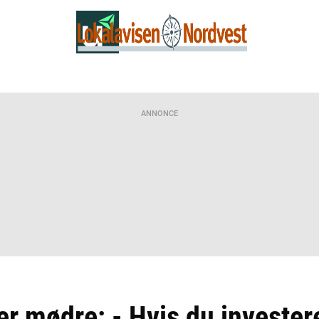
ANNONCE
r mødre: - Hvis du investerer