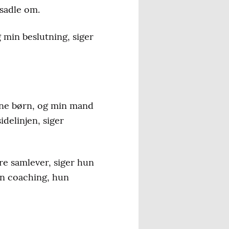
 sadle om.
 min beslutning, siger
 mine børn, og min mand
delinjen, siger
dere samlever, siger hun
en coaching, hun