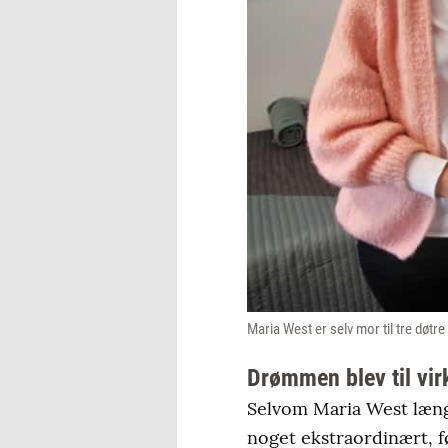
Maria West er selv mor til tre døtr
Drømmen blev til vir
Selvom Maria West læng
noget ekstraordinært, fø