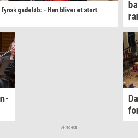
ba
l fynsk
ga­de­løb:
- Han
bli­ver
et stort
ra
n­
Da
fo
ANNONCE