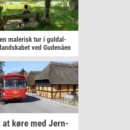
 en
ma­le­risk
tur i
gul­dal­
­land­ska­bet
ved
Gu­denå­en
 at køre med
Jer­n­