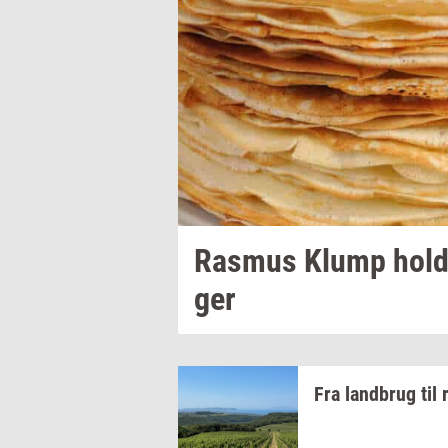
Ras­mus
Klump
hol­
ger
Fra
land­brug
til