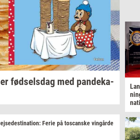
der
fød­sels­dag
med
pan­de­ka­
Lan
nin
na­t
rej­se­desti­na­tion:
Ferie på
toscan­ske
vin­går­de