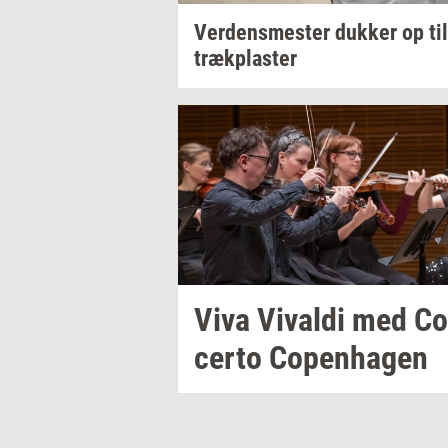
Ver­dens­me­ster
duk­ker
op ti
træk­pla­ster
Viva
Vi­val­di
med
Co
cer­to
Co­pen­ha­gen