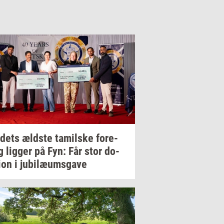
­dets
æld­ste
ta­mil­ske
for­e­
g
lig­ger
på Fyn: Får stor
do­
ion
i
ju­bilæums­ga­ve