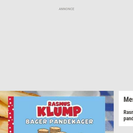
ANNONCE
Mes
Ras
pan