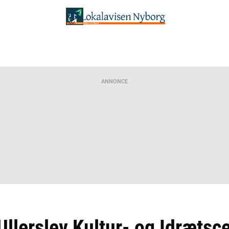
ANNONCE
 Ullerslev Kultur- og Idrætsc