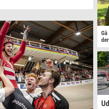
Gå
der
Ud