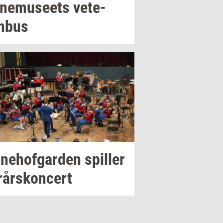
­nemu­se­ets
ve­te­
n­bus
­ne­hof­gar­den
spil­ler
r­års­kon­cert