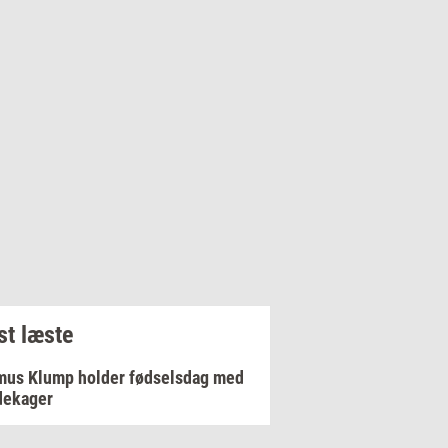
t læste
mus Klump holder fødselsdag med
dekager