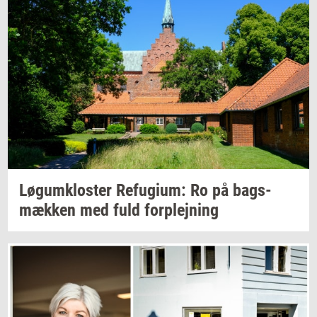
Løgum­klo­ster
Re­fu­gi­um:
Ro på
bags­
mæk­ken
med fuld
for­plej­ning