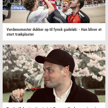
Ver­dens­me­ster
duk­ker
op til fynsk
ga­de­løb:
- Han
bli­ver
et
stort
træk­pla­ster