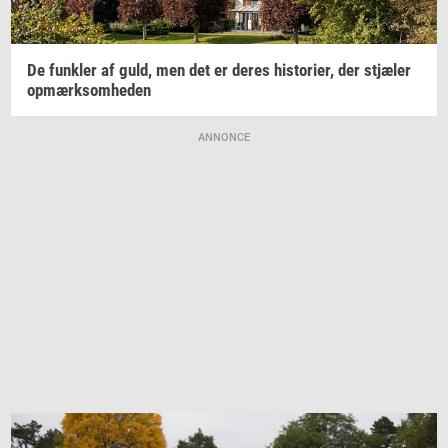
De
funk­ler
af guld, men det er deres
hi­sto­ri­er,
der
stjæ­ler
op­mærk­som­he­den
ANNONCE