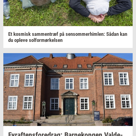
Et
kos­misk
sam­men­træf
på
sen­som­mer­him­len:
Sådan kan
du
op­le­ve
sol­for­mør­kel­sen
Fyraf­tens­fored­rag:
Bar­ne­kon­gen
Val­de­