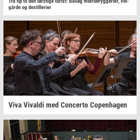
Tre tip til den
tørsti­ge
turist:
Besøg
mi­kro­bryg­ge­ri­er,
vin­
går­de
og
destil­le­ri­er
Viva
Vi­val­di
med
Con­cer­to
Co­pen­ha­gen