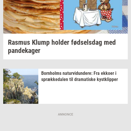
Ras­mus
Klump
hol­der
fød­sels­dag
med
pan­de­ka­ger
Born­holms
na­tur­vi­dun­de­re:
Fra
ek­ko­er
i
spræk­ke­da­len
til
dra­ma­ti­ske
kyst­klip­per
ANNONCE