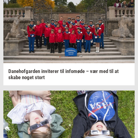
Da­ne­hof­gar­den
in­vi­te­rer
til
in­fo­mø­de
– vær med til at
skabe noget stort