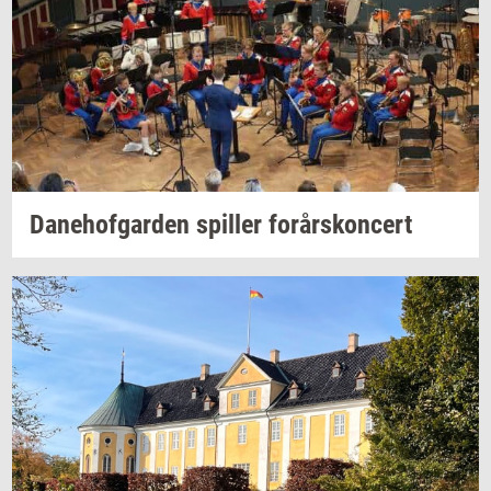
Da­ne­hof­gar­den
spil­ler
for­års­kon­cert