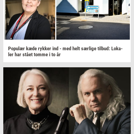
Po­pu­lær
kæde
ryk­ker
ind - med helt
sær­li­ge
til­bud:
Lo­ka­
ler
har stået tomme i to år