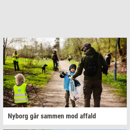
Ny­borg
går
sam­men
mod
af­fald