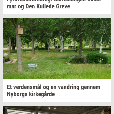
mar
og Den
Kul­le­de
Greve
Et
ver­dens­mål
og en
van­dring
gen­nem
Ny­borgs
kir­ke­går­de