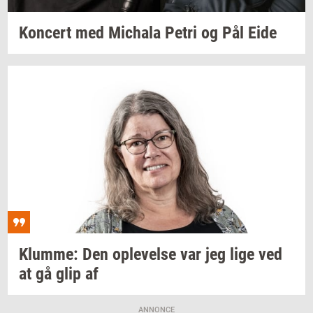
Kon­cert
med
Mi­cha­la
Petri og Pål Eide
Klum­me:
Den
op­le­vel­se
var jeg lige ved
at gå glip af
ANNONCE