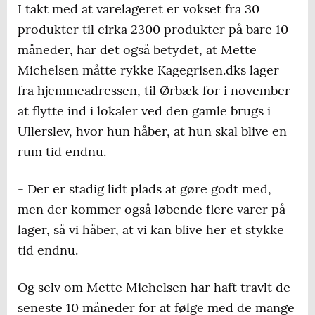
Ejer af Kagegrisen.dk, som hun fra 1. januar
I takt med at varelageret er vokset fra 30
arbejder fuld tid i.
produkter til cirka 2300 produkter på bare 10
måneder, har det også betydet, at Mette
Michelsen måtte rykke Kagegrisen.dks lager
fra hjemmeadressen, til Ørbæk for i november
at flytte ind i lokaler ved den gamle brugs i
Ullerslev, hvor hun håber, at hun skal blive en
rum tid endnu.
- Der er stadig lidt plads at gøre godt med,
men der kommer også løbende flere varer på
lager, så vi håber, at vi kan blive her et stykke
tid endnu.
Og selv om Mette Michelsen har haft travlt de
seneste 10 måneder for at følge med de mange