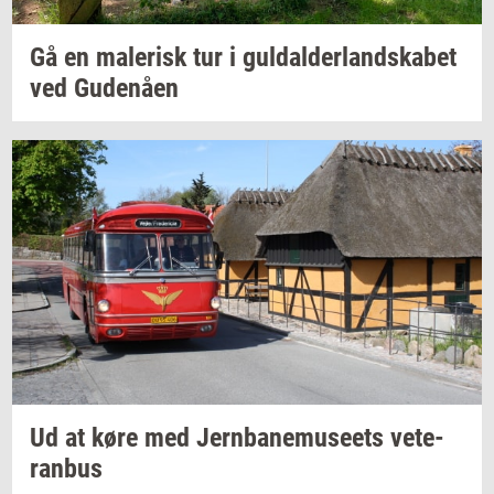
Gå en
ma­le­risk
tur i
gul­dal­der­land­ska­bet
ved
Gu­denå­en
Ud at køre med
Jer­n­ba­nemu­se­ets
ve­te­
ran­bus