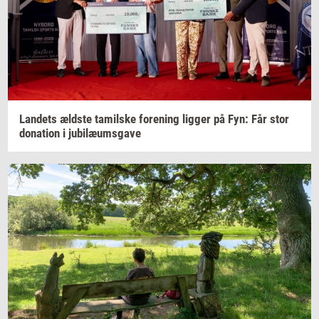
Lan­dets
æld­ste
ta­mil­ske
for­e­ning
lig­ger
på Fyn: Får stor
do­na­tion
i
ju­bilæums­ga­ve