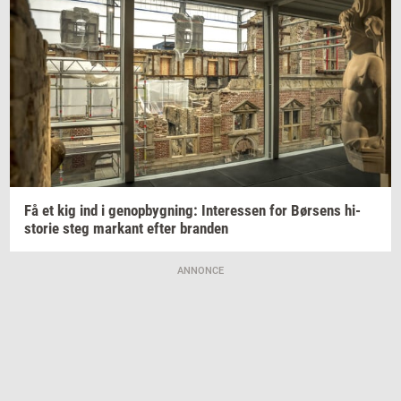
Få et kig ind i
genop­byg­ning:
In­ter­es­sen
for
Bør­sens
hi­
sto­rie
steg
mar­kant
efter
bran­den
ANNONCE