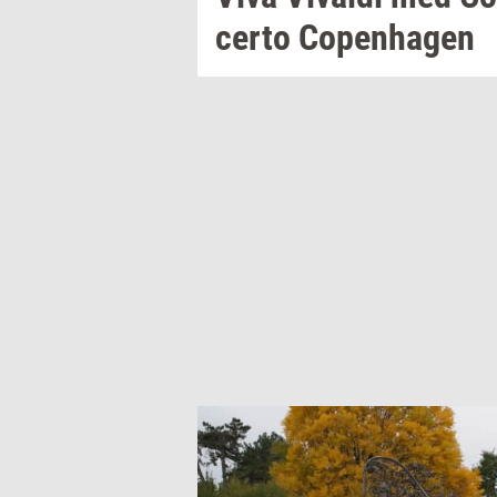
cer­to
Co­pen­ha­gen