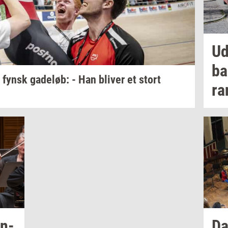
Ud
ba
l fynsk
ga­de­løb:
- Han
bli­ver
et stort
ra
n­
Da