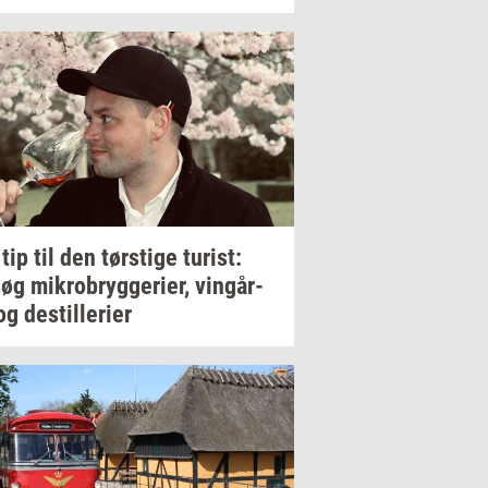
 tip til den
tørsti­ge
turist:
søg
mi­kro­bryg­ge­ri­er,
vin­går­
og
destil­le­ri­er