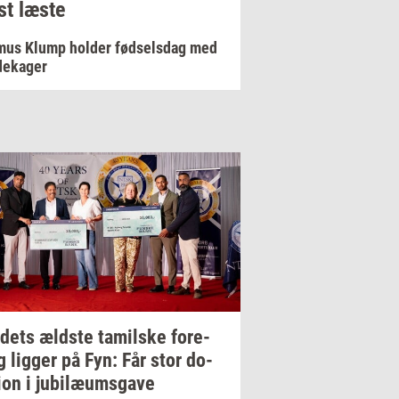
t læste
mus Klump holder fødselsdag med
dekager
­dets
æld­ste
ta­mil­ske
for­e­
g
lig­ger
på Fyn: Får stor
do­
ion
i
ju­bilæums­ga­ve