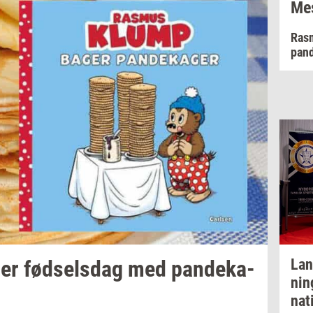
Mes
Ras
pan
der
fød­sels­dag
med
pan­de­ka­
Lan
nin
na­t