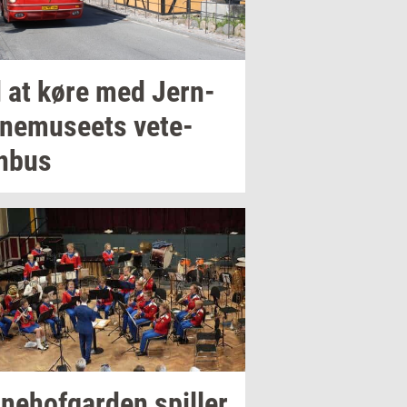
 at køre med
Jer­n­
­nemu­se­ets
ve­te­
n­bus
­ne­hof­gar­den
spil­ler