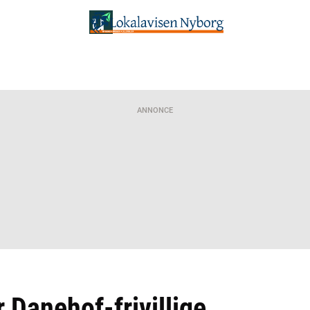
ANNONCE
 Danehof-frivillige