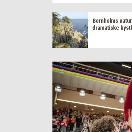
Born­holms
na­tur
dra­ma­ti­ske
kyst­