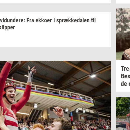
­vi­dun­de­re:
Fra
ek­ko­er
i
spræk­ke­da­len
til
klip­per
Tre
Be
de