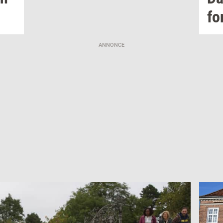
fo
ANNONCE