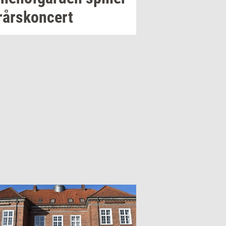
r­års­kon­cert