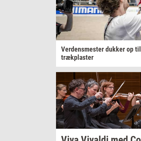
Ver­dens­me­ster
duk­ker
op ti
træk­pla­ster
Viva
Vi­val­di
med
Co