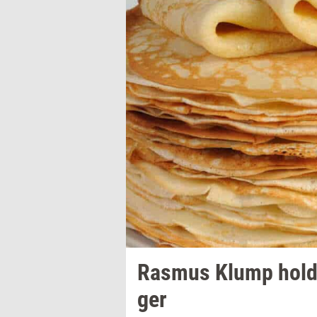
Ras­mus
Klump
hol­
ger