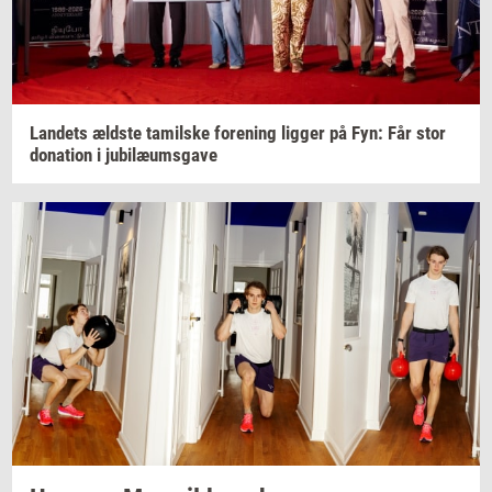
Lan­dets
æld­ste
ta­mil­ske
for­e­ning
lig­ger
på Fyn: Får stor
do­na­tion
i
ju­bilæums­ga­ve