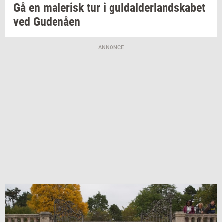
Gå en
ma­le­risk
tur i
gul­dal­der­land­ska­bet
ved
Gu­denå­en
ANNONCE