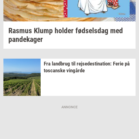
Ras­mus
Klump
hol­der
fød­sels­dag
med
pan­de­ka­ger
Fra
land­brug
til
rej­se­desti­na­tion:
Ferie på
toscan­ske
vin­går­de
ANNONCE