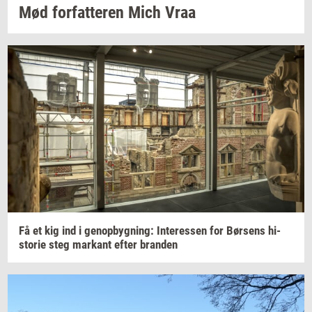
Mød
for­fat­te­ren
Mich Vraa
Få et kig ind i
genop­byg­ning:
In­ter­es­sen
for
Bør­sens
hi­
sto­rie
steg
mar­kant
efter
bran­den