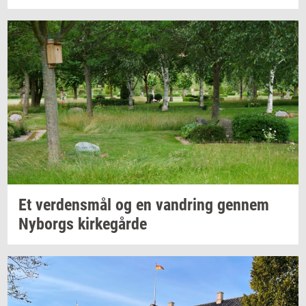
Et
ver­dens­mål
og en
van­dring
gen­nem
Ny­borgs
kir­ke­går­de