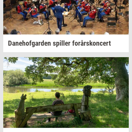
Da­ne­hof­gar­den
spil­ler
for­års­kon­cert