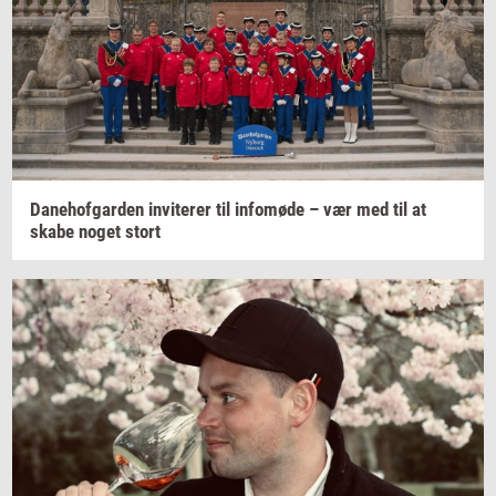
Da­ne­hof­gar­den
in­vi­te­rer
til
in­fo­mø­de
– vær med til at
skabe noget stort