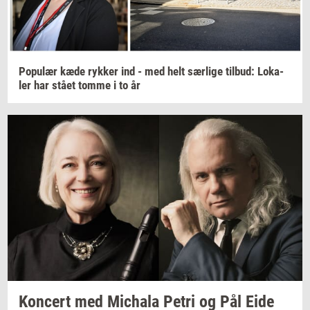
Po­pu­lær
kæde
ryk­ker
ind - med helt
sær­li­ge
til­bud:
Lo­ka­
ler
har stået tomme i to år
Kon­cert
med
Mi­cha­la
Petri og Pål Eide