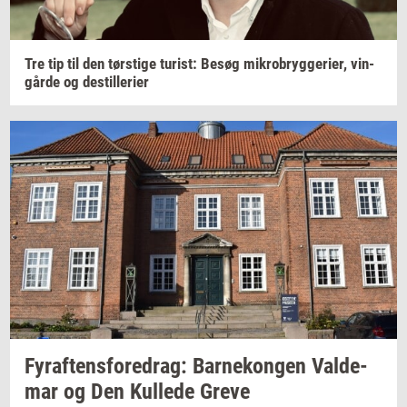
Tre tip til den
tørsti­ge
turist:
Besøg
mi­kro­bryg­ge­ri­er,
vin­
går­de
og
destil­le­ri­er
Fyraf­tens­fored­rag:
Bar­ne­kon­gen
Val­de­
mar
og Den
Kul­le­de
Greve