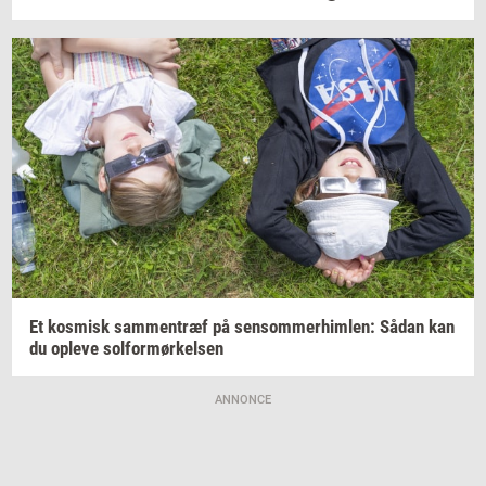
Et
kos­misk
sam­men­træf
på
sen­som­mer­him­len:
Sådan kan
du
op­le­ve
sol­for­mør­kel­sen
ANNONCE