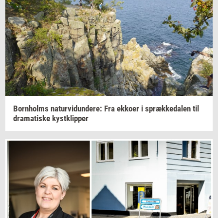
Born­holms
na­tur­vi­dun­de­re:
Fra
ek­ko­er
i
spræk­ke­da­len
til
dra­ma­ti­ske
kyst­klip­per