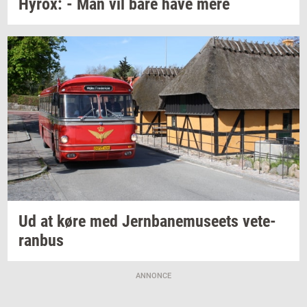
Hyrox:
- Man vil bare have mere
Ud at køre med
Jer­n­ba­nemu­se­ets
ve­te­
ran­bus
ANNONCE