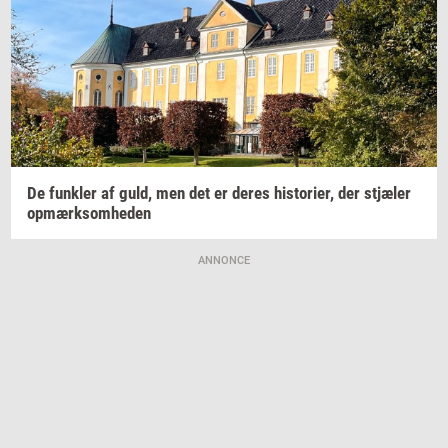
De
funk­ler
af guld, men det er deres
hi­sto­ri­er,
der
stjæ­ler
op­mærk­som­he­den
ANNONCE