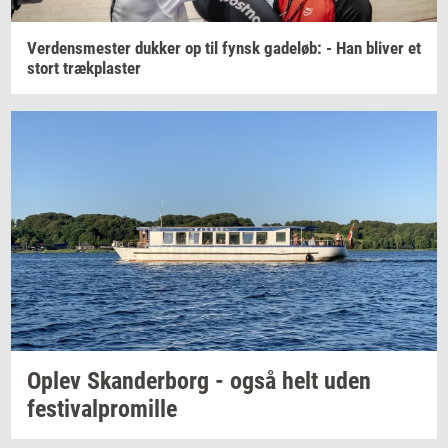
Ver­dens­me­ster
duk­ker
op til fynsk
ga­de­løb:
- Han
bli­ver
et
stort
træk­pla­ster
Oplev
Skan­der­borg
- også helt uden
festi­val­pro­mil­le