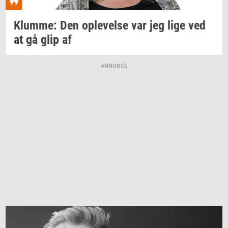
Klum­me:
Den
op­le­vel­se
var jeg lige ved
at gå glip af
ANNONCE