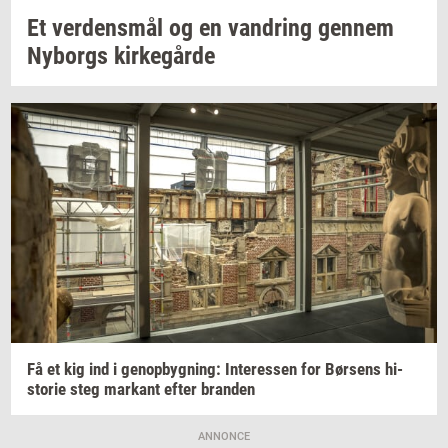
Et
ver­dens­mål
og en
van­dring
gen­nem
Ny­borgs
kir­ke­går­de
Få et kig ind i
genop­byg­ning:
In­ter­es­sen
for
Bør­sens
hi­
sto­rie
steg
mar­kant
efter
bran­den
ANNONCE