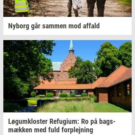
Ny­borg
går
sam­men
mod
af­fald
Løgum­klo­ster
Re­fu­gi­um:
Ro på
bags­
mæk­ken
med fuld
for­plej­ning