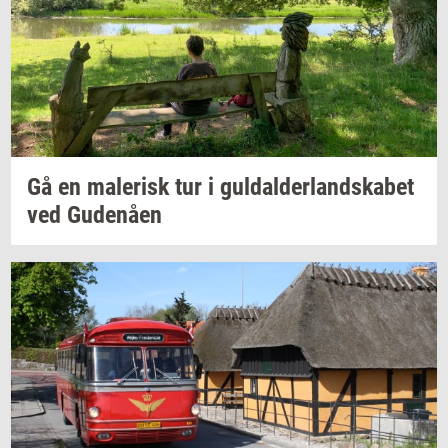
Gå en
ma­le­risk
tur i
gul­dal­der­land­ska­bet
ved
Gu­denå­en