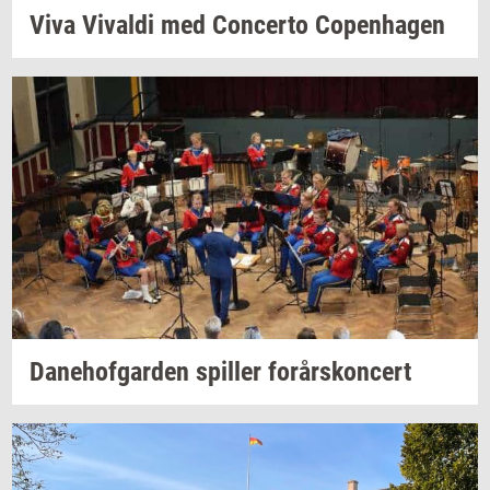
Viva
Vi­val­di
med
Con­cer­to
Co­pen­ha­gen
Da­ne­hof­gar­den
spil­ler
for­års­kon­cert