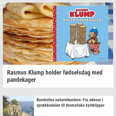
Ras­mus
Klump
hol­der
fød­sels­dag
med
pan­de­ka­ger
Born­holms
na­tur­vi­dun­de­re:
Fra
ek­ko­er
i
spræk­ke­da­len
til
dra­ma­ti­ske
kyst­klip­per