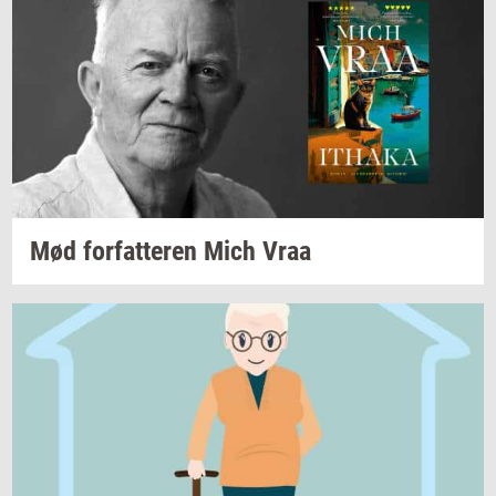
Mød
for­fat­te­ren
Mich Vraa