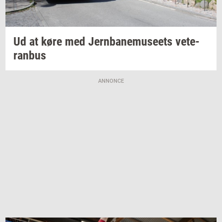
Ud at køre med
Jer­n­ba­nemu­se­ets
ve­te­
ran­bus
ANNONCE