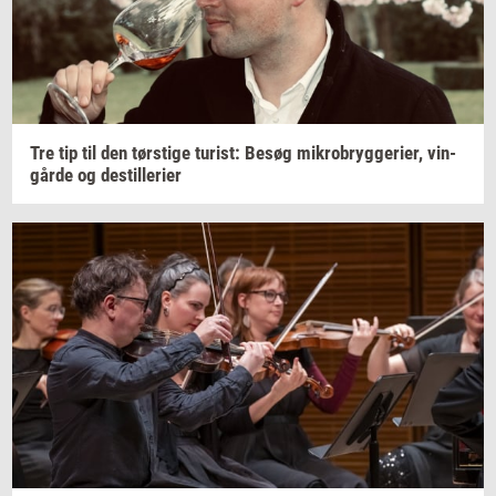
Tre tip til den
tørsti­ge
turist:
Besøg
mi­kro­bryg­ge­ri­er,
vin­
går­de
og
destil­le­ri­er