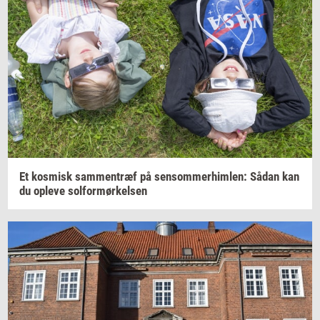
Et
kos­misk
sam­men­træf
på
sen­som­mer­him­len:
Sådan kan
du
op­le­ve
sol­for­mør­kel­sen