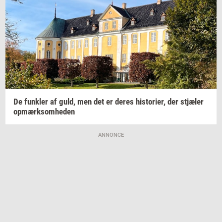
De
funk­ler
af guld, men det er deres
hi­sto­ri­er,
der
stjæ­ler
op­mærk­som­he­den
ANNONCE