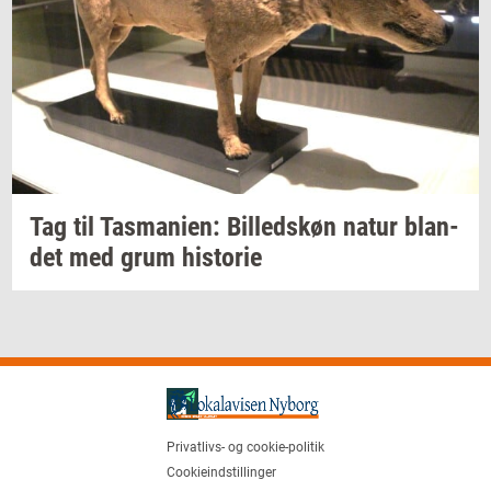
Tag til
Tas­ma­ni­en:
Bil­leds­køn
natur
blan­
det
med grum
hi­sto­rie
Privatlivs- og cookie-politik
Cookieindstillinger