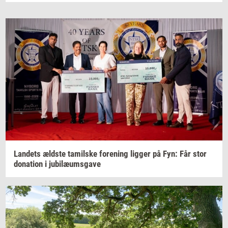
Lan­dets
æld­ste
ta­mil­ske
for­e­ning
lig­ger
på Fyn: Får stor
do­na­tion
i
ju­bilæums­ga­ve