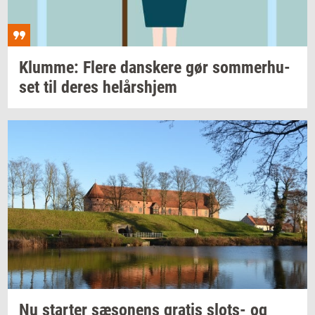
Klum­me: Flere
dan­ske­re
gør
som­mer­hu­
set
til deres
helårs­hjem
Nu
star­ter
sæ­so­nens
gra­tis
slots-​
og