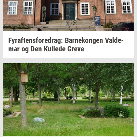
Fyraf­tens­fored­rag:
Bar­ne­kon­gen
Val­de­
mar
og Den
Kul­le­de
Greve