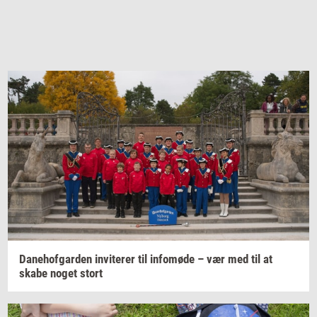
Da­ne­hof­gar­den
in­vi­te­rer
til
in­fo­mø­de
– vær med til at
skabe noget stort