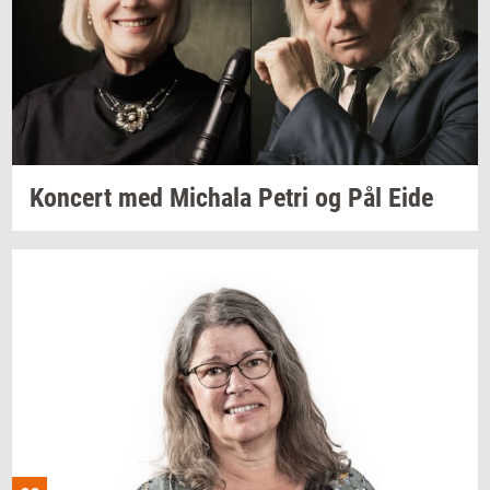
Kon­cert
med
Mi­cha­la
Petri og Pål Eide