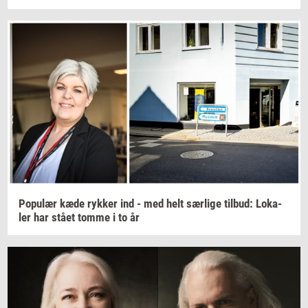
Po­pu­lær
kæde
ryk­ker
ind - med helt
sær­li­ge
til­bud:
Lo­ka­
ler
har stået tomme i to år