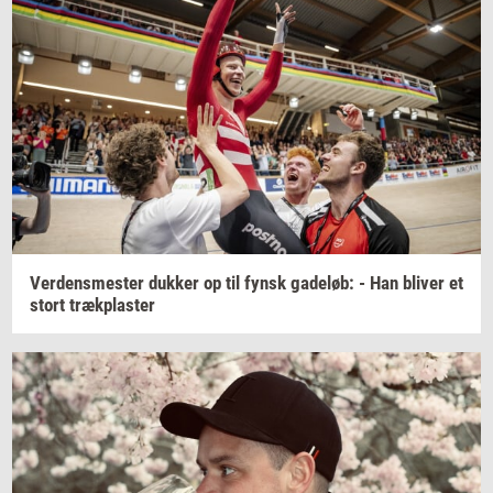
Ver­dens­me­ster
duk­ker
op til fynsk
ga­de­løb:
- Han
bli­ver
et
stort
træk­pla­ster