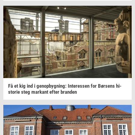
Få et kig ind i
genop­byg­ning:
In­ter­es­sen
for
Bør­sens
hi­
sto­rie
steg
mar­kant
efter
bran­den