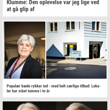
Klum­me:
Den
op­le­vel­se
var jeg lige ved
at gå glip af
Po­pu­lær
kæde
ryk­ker
ind - med helt
sær­li­ge
til­bud:
Lo­ka­
ler
har stået tomme i to år