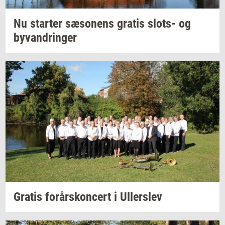
Nu
star­ter
sæ­so­nens
gra­tis
slots-​
og
byvan­drin­ger
Gra­tis
for­års­kon­cert
i
Ul­ler­s­lev