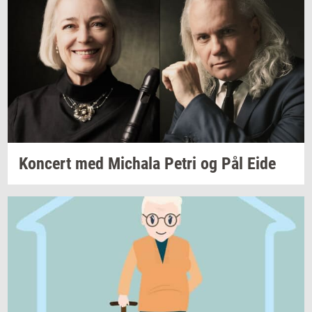
Kon­cert
med
Mi­cha­la
Petri og Pål Eide