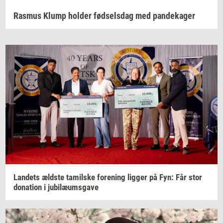
Rasmus Klump holder fødselsdag med pandekager
Lan­dets
æld­ste
ta­mil­ske
for­e­ning
lig­ger
på Fyn: Får stor
do­na­tion
i
ju­bilæums­ga­ve