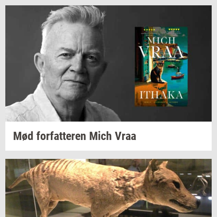
Mød
for­fat­te­ren
Mich Vraa