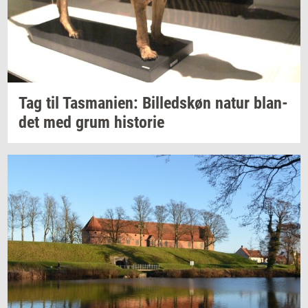
Tag til
Tas­ma­ni­en:
Bil­leds­køn
natur
blan­
det
med grum
hi­sto­rie