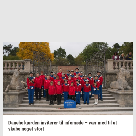
Da­ne­hof­gar­den
in­vi­te­rer
til
in­fo­mø­de
– vær med til at
skabe noget stort