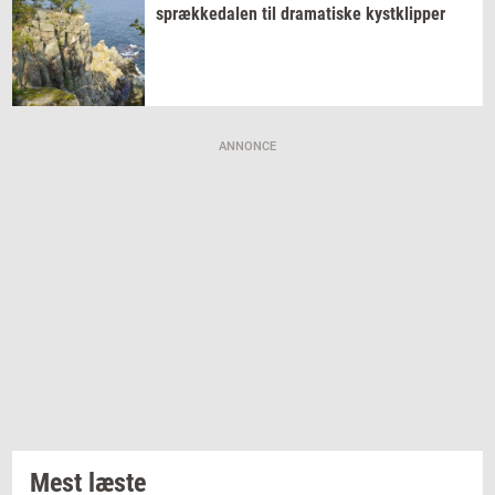
spræk­ke­da­len
til
dra­ma­ti­ske
kyst­klip­per
ANNONCE
Mest læste