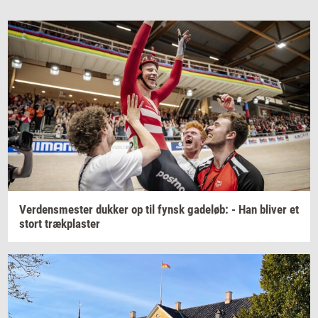
Ver­dens­me­ster
duk­ker
op til fynsk
ga­de­løb:
- Han
bli­ver
et
stort
træk­pla­ster