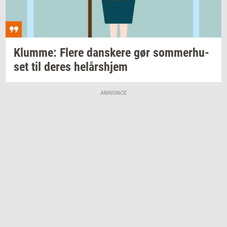
Klum­me: Flere
dan­ske­re
gør
som­mer­hu­
set
til deres
helårs­hjem
ANNONCE