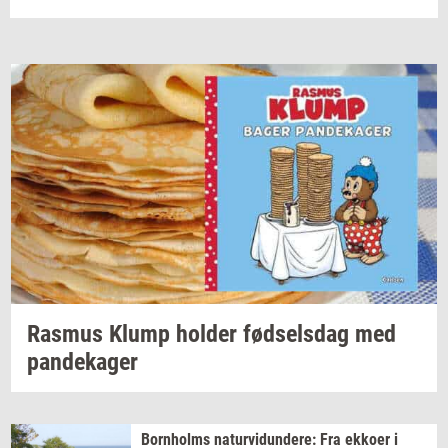
Ras­mus
Klump
hol­der
fød­sels­dag
med
pan­de­ka­ger
Born­holms
na­tur­vi­dun­de­re:
Fra
ek­ko­er
i