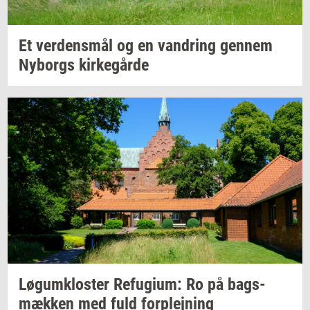
Et
ver­dens­mål
og en
van­dring
gen­nem
Ny­borgs
kir­ke­går­de
Løgum­klo­ster
Re­fu­gi­um:
Ro på
bags­
mæk­ken
med fuld
for­plej­ning