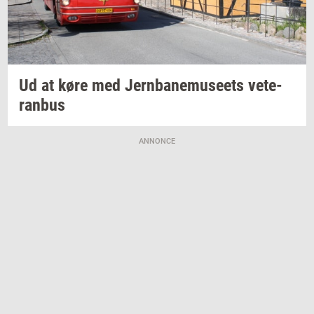
Ud at køre med
Jer­n­ba­nemu­se­ets
ve­te­
ran­bus
ANNONCE