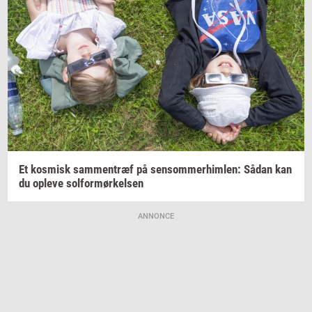
Et
kos­misk
sam­men­træf
på
sen­som­mer­him­len:
Sådan kan
du
op­le­ve
sol­for­mør­kel­sen
ANNONCE