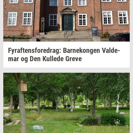
Fyraf­tens­fored­rag:
Bar­ne­kon­gen
Val­de­
mar
og Den
Kul­le­de
Greve