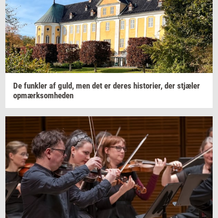
De
funk­ler
af guld, men det er deres
hi­sto­ri­er,
der
stjæ­ler
op­mærk­som­he­den