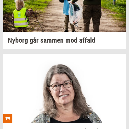
Ny­borg
går
sam­men
mod
af­fald