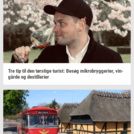
Tre tip til den
tørsti­ge
turist:
Besøg
mi­kro­bryg­ge­ri­er,
vin­
går­de
og
destil­le­ri­er