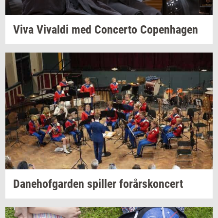
Viva
Vi­val­di
med
Con­cer­to
Co­pen­ha­gen
Da­ne­hof­gar­den
spil­ler
for­års­kon­cert