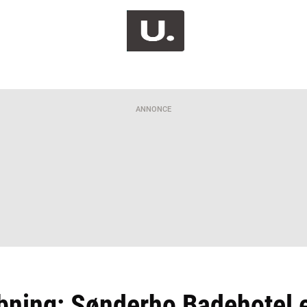
ANNONCE
åbning: Sønderho Badehotel 