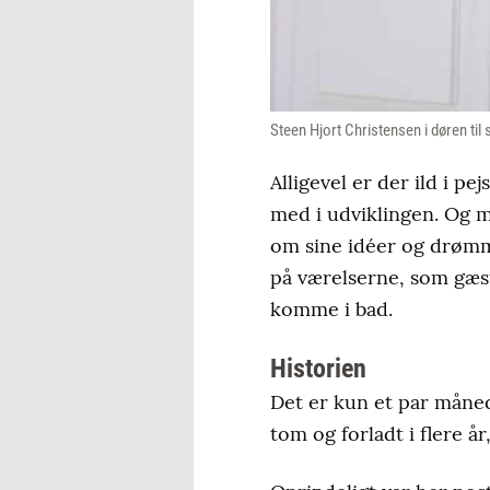
Steen Hjort Christensen i døren til 
Alligevel er der ild i pe
med i udviklingen. Og mi
om sine idéer og drømm
på værelserne, som gæs
komme i bad.
Historien
Det er kun et par måned
tom og forladt i flere å