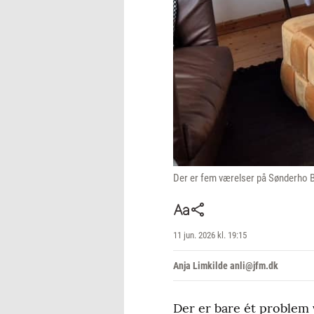
Der er fem værelser på Sønderho Ba
11 jun. 2026 kl. 19:15
Anja Limkilde anli@jfm.dk
Der er bare ét problem 