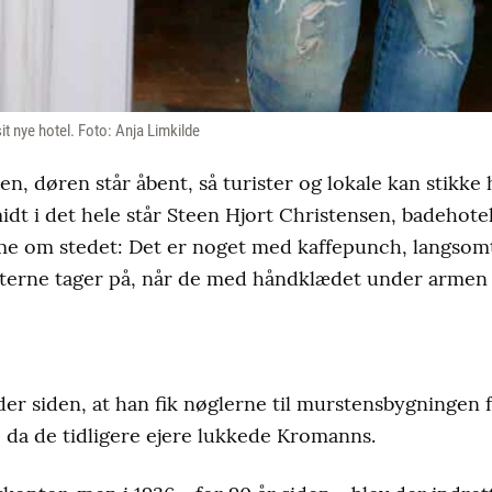
sit nye hotel. Foto: Anja Limkilde
jsen, døren står åbent, så turister og lokale kan stikk
dt i det hele står Steen Hjort Christensen, badehotell
e om stedet: Det er noget med kaffepunch, langsom
terne tager på, når de med håndklædet under armen 
er siden, at han fik nøglerne til murstensbygningen f
r, da de tidligere ejere lukkede Kromanns.