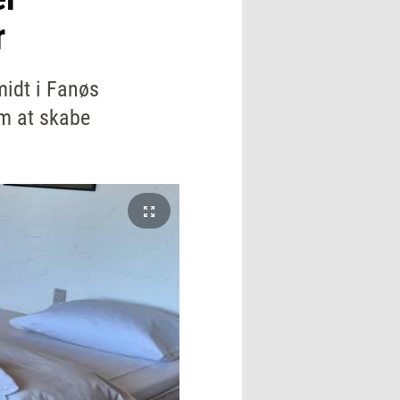
r
midt i Fanøs
om at skabe