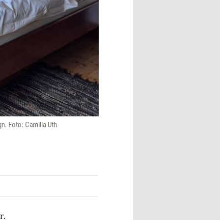
gn. Foto: Camilla Uth
r.