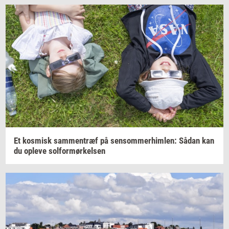
Et
kos­misk
sam­men­træf
på
sen­som­mer­him­len:
Sådan kan
du
op­le­ve
sol­for­mør­kel­sen