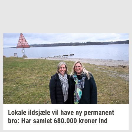
Lo­ka­le
ildsjæ­le
vil have ny
per­ma­nent
bro: Har
sam­let
680.000
kro­ner
ind