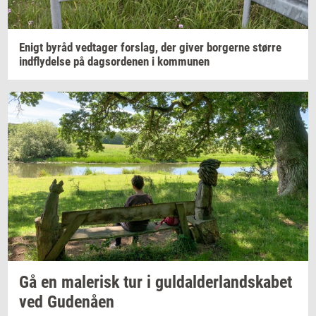
Enigt byråd
ved­ta­ger
for­slag,
der giver
bor­ger­ne
stør­re
ind­fly­del­se
på
dags­or­de­nen
i
kom­mu­nen
Gå en
ma­le­risk
tur i
gul­dal­der­land­ska­bet
ved
Gu­denå­en