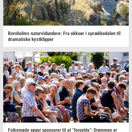
Born­holms
na­tur­vi­dun­de­re:
Fra
ek­ko­er
i
spræk­ke­da­len
til
dra­ma­ti­ske
kyst­klip­per
Fol­ke­mø­de
søger
sponso­rer
til at
”for­gyl­de”:
Drøm­men
er