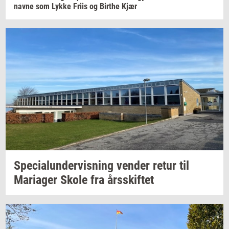
navne som Lykke Friis og
Bir­t­he
Kjær
Spe­ci­a­lun­der­vis­ning
ven­der
retur til
Ma­ri­a­ger
Skole fra
års­skif­tet