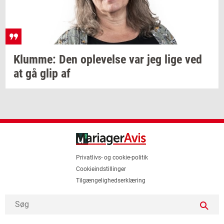
Klum­me:
Den
op­le­vel­se
var jeg lige ved
at gå glip af
Privatlivs- og cookie-politik
Cookieindstillinger
Tilgængelighedserklæring