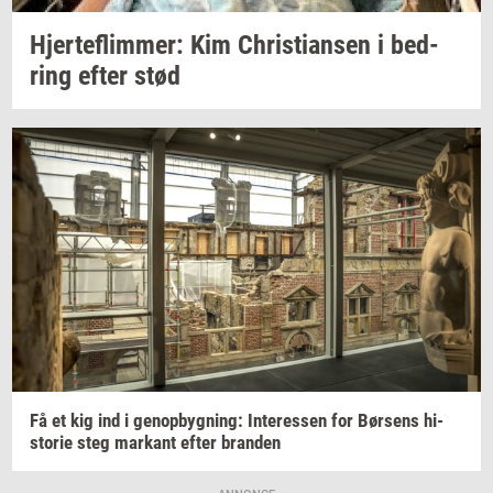
Hjer­te­flim­mer:
Kim
Chri­sti­an­sen
i
bed­
ring
efter stød
Få et kig ind i
genop­byg­ning:
In­ter­es­sen
for
Bør­sens
hi­
sto­rie
steg
mar­kant
efter
bran­den