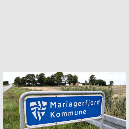
Ved den tidligere købmandsbutik i
Udbyneder
Peder Liljeqvist Automobiler, Tinghøjvej 48,
Vinstrup
Mariager Avis