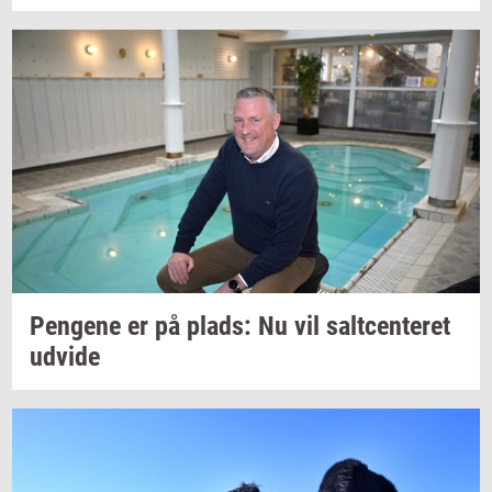
Pen­ge­ne
er på
plads:
Nu vil
salt­cen­te­ret
ud­vi­de