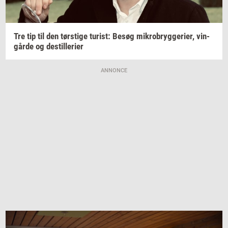
Tre tip til den
tørsti­ge
turist:
Besøg
mi­kro­bryg­ge­ri­er,
vin­
går­de
og
destil­le­ri­er
ANNONCE