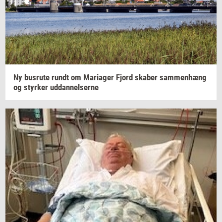
Ny
bus­ru­te
rundt om
Ma­ri­a­ger
Fjord
ska­ber
sam­men­hæng
og
styr­ker
ud­dan­nel­ser­ne