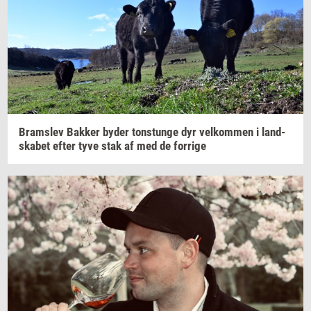
Brams­lev
Bak­ker
byder
tonstun­ge
dyr
vel­kom­men
i
land­
ska­bet
efter tyve stak af med de
for­ri­ge