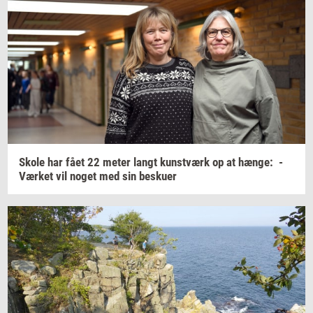
Skole har fået 22 meter langt
kunst­værk
op at
hænge:
-
Vær­ket
vil noget med sin
be­sku­er