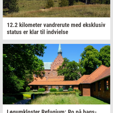
12.2
ki­lo­me­ter
van­dre­ru­te
med
eks­klu­siv
sta­tus
er klar til
ind­vi­el­se
Løgum­klo­ster
Re­fu­gi­um:
Ro på
bags­