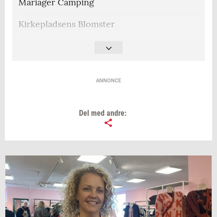
Mariager Camping
Kirkepladsens Blomster
Mariager Bageri
Rema 1000 Mariager
ANNONCE
Super Brugsen Mariager
Tandklinikken Mariager
Del med andre:
XL Byg Mariager
Jørgensen Sko
Mariager Rådhus
Mariager Hallen