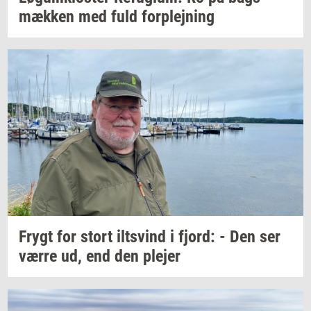
mæk­ken
med fuld
for­plej­ning
Frygt for stort
iltsvind
i
fjord:
- Den ser
værre ud, end den
ple­jer