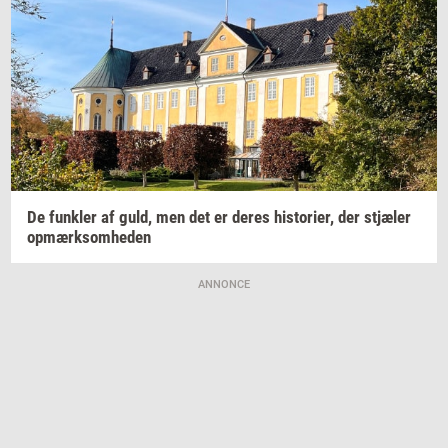
De
funk­ler
af guld, men det er deres
hi­sto­ri­er,
der
stjæ­ler
op­mærk­som­he­den
ANNONCE