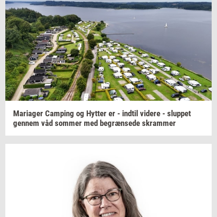
Ma­ri­a­ger
Cam­ping
og
Hyt­ter
er -
ind­til
vi­de­re
-
slup­pet
gen­nem
våd
som­mer
med
be­græn­se­de
skram­mer