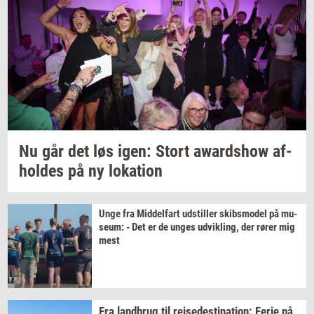
Nu går det løs igen: Stort
awards­how
af­
hol­des
på ny
lo­ka­tion
Unge fra
Mid­del­fart
ud­stil­ler
skibs­mo­del
på
mu­
se­um:
- Det er de unges
ud­vik­ling,
der rører mig
mest
Fra
land­brug
til
rej­se­desti­na­tion:
Ferie på