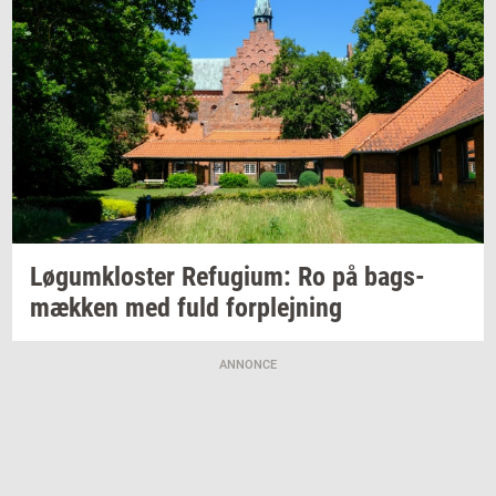
Løgum­klo­ster
Re­fu­gi­um:
Ro på
bags­
mæk­ken
med fuld
for­plej­ning
ANNONCE