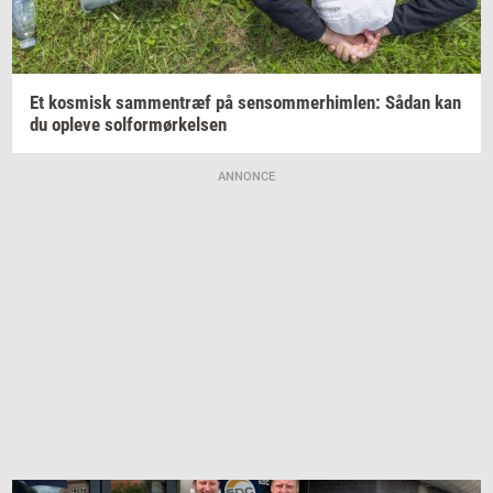
Et
kos­misk
sam­men­træf
på
sen­som­mer­him­len:
Sådan kan
du
op­le­ve
sol­for­mør­kel­sen
ANNONCE