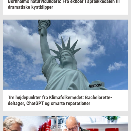
Born­holms
na­tur­vi­dun­de­re:
Fra
ek­ko­er
i
spræk­ke­da­len
til
dra­ma­ti­ske
kyst­klip­per
Tre
høj­de­punk­ter
fra
Kli­ma­fol­ke­mø­det:
Bachelorette-​
deltager,
Chat­G­PT
og
smar­te
re­pa­ra­tio­ner