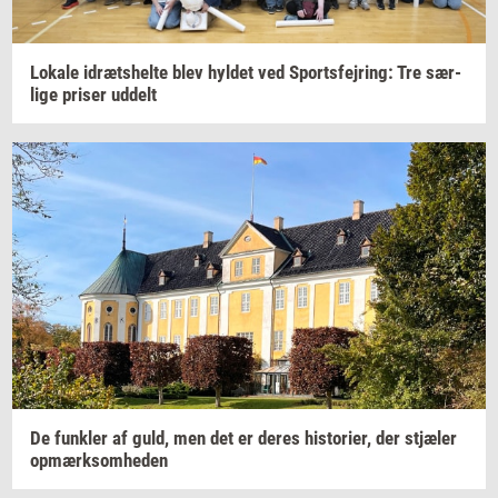
Lo­ka­le
idræts­hel­te
blev
hyl­det
ved
Sport­s­fejring:
Tre
sær­
li­ge
pri­ser
ud­delt
De
funk­ler
af guld, men det er deres
hi­sto­ri­er,
der
stjæ­ler
op­mærk­som­he­den