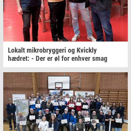
Lo­kalt
mi­kro­bryg­ge­ri
og
Kvi­ck­ly
hædret: -
Der er øl for
en­hver
smag