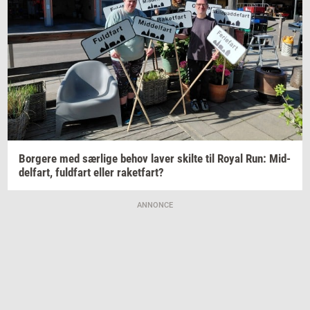
Bor­ge­re
med
sær­li­ge
behov laver
skil­te
til Royal Run:
Mid­
del­fart,
fuld­fart
eller
ra­ket­fart?
ANNONCE