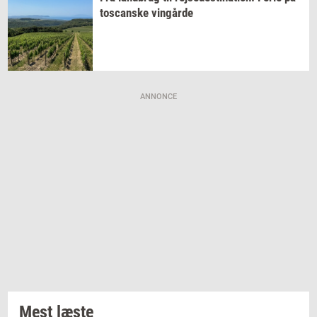
toscan­ske
vin­går­de
ANNONCE
Mest læste