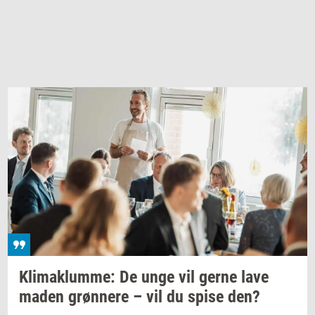
Kli­ma­klum­me: De
unge vil gerne lave
maden
grøn­ne­re
– vil du spise den?