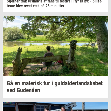
Stjer­ner
trak
tu­sind­vis
af fans til
festi­val
i fynsk by: -
Bil­let­
ter­ne
blev revet væk på 25
mi­nut­ter
Gå en
ma­le­risk
tur i
gul­dal­der­land­ska­bet
ved
Gu­denå­en