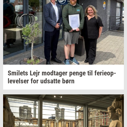
Smilets
Lejr
mod­ta­ger
penge til
fe­ri­e­op­
le­vel­ser
for
ud­sat­te
børn