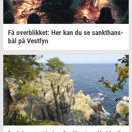
Få
over­blik­ket:
Her kan du se
sank­t­hans­
bål
på
Ve­st­fyn