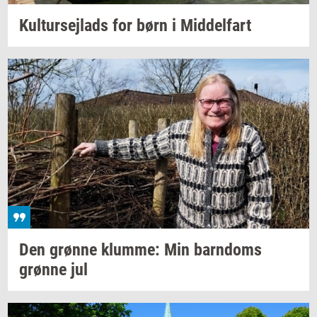
Kul­tur­sejlads
for børn i
Mid­del­fart
Den
grøn­ne
klum­me:
Min
barn­doms
grøn­ne
jul