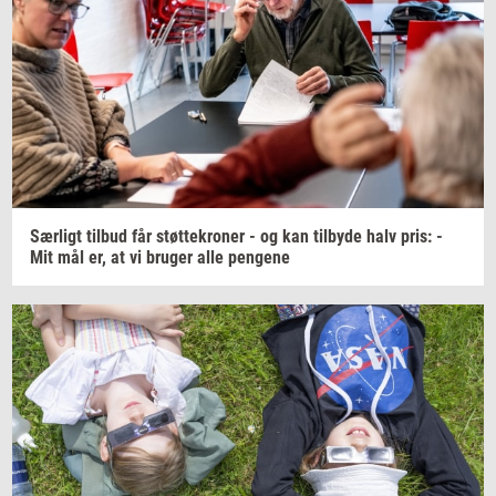
Sær­ligt
til­bud
får
støt­te­kro­ner
- og kan
til­by­de
halv pris: -
Mit mål er, at vi
bru­ger
alle
pen­ge­ne