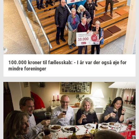
100.000
kro­ner
til
fæl­les­skab: -
I år var der også øje for
min­dre
for­e­nin­ger