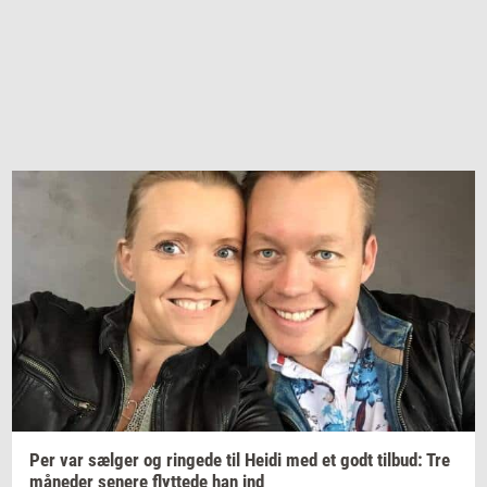
Per var
sæl­ger
og
rin­ge­de
til Heidi med et godt
til­bud:
Tre
må­ne­der
se­ne­re
flyt­te­de
han ind