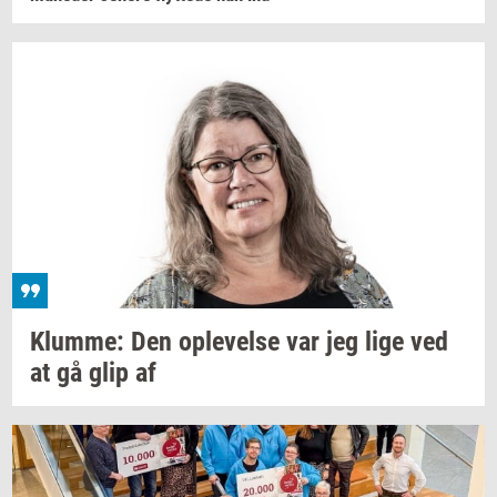
Klum­me:
Den
op­le­vel­se
var jeg lige ved
at gå glip af