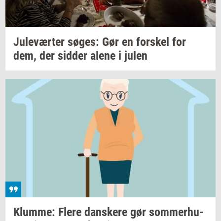
Ju­le­vær­ter
søges:
Gør en
for­skel
for
dem, der
sid­der
alene i julen
Klum­me: Flere
dan­ske­re
gør
som­mer­hu­