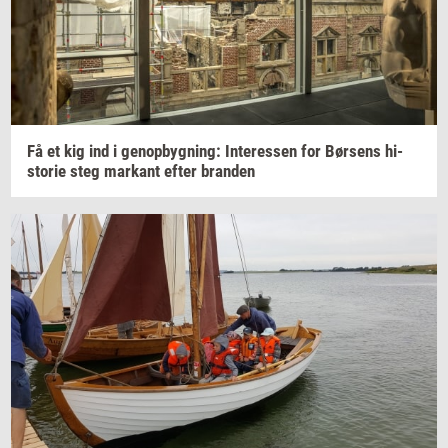
Få et kig ind i
genop­byg­ning:
In­ter­es­sen
for
Bør­sens
hi­
sto­rie
steg
mar­kant
efter
bran­den