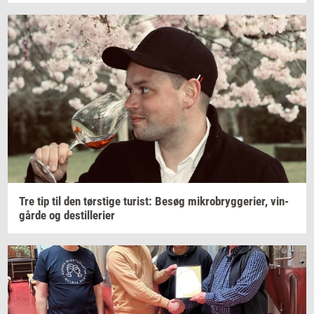
Tre tip til den
tørsti­ge
turist:
Besøg
mi­kro­bryg­ge­ri­er,
vin­
går­de
og
destil­le­ri­er