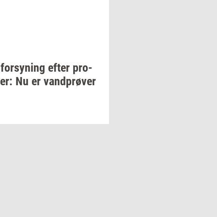
for­sy­ning
efter
pro­
er:
Nu er
vand­prø­ver