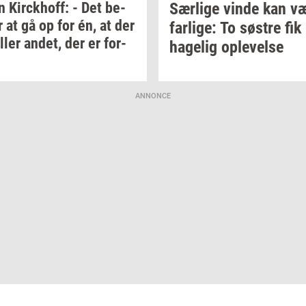
n
Kirck­hoff:
- Det
be­
Sær­li­ge
vinde kan v
r
at gå op for én, at der
far­li­ge:
To
sø­stre
fik
eller
andet,
der er
for­
ha­ge­lig
op­le­vel­se
ANNONCE