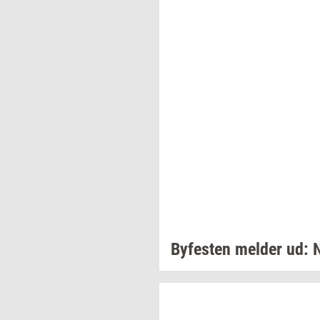
By­fe­sten
mel­der
ud: 