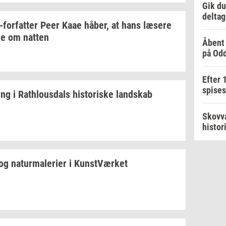
Gik du
deltag
​forfatter
Peer Kaae
håber,
at hans
læ­se­re
ne om
nat­ten
Åbent 
på Od
Efter 
spise
ing
i
Rat­hlous­dals
hi­sto­ri­ske
land­skab
Skovva
histor
og
na­tur­ma­le­ri­er
i
Kunst­Vær­ket