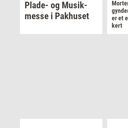
Plade-​
og
Mu­sik­
Mor­te
gyn­de
mes­se
i
Pak­hu­set
er et 
kert