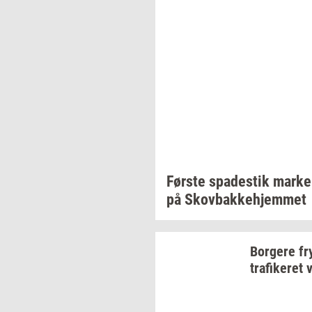
Før­ste
spa­destik
mar­ke­
på
Sko­v­bak­ke­hjem­met
Bor­ge­re
fr
tra­fi­ke­ret
v