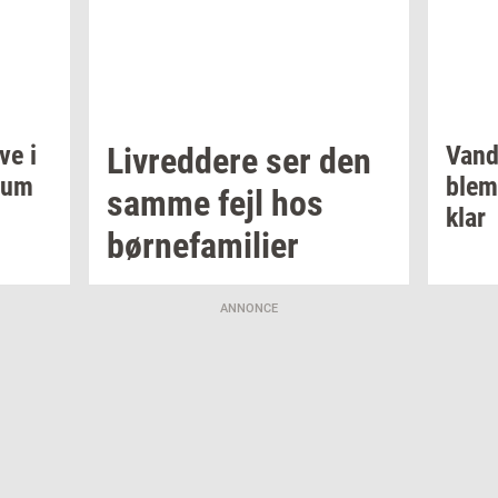
ve i
Liv­red­dere
ser den
Vand­
­um
ble­m
samme fejl hos
klar
bør­ne­fa­mi­li­er
ANNONCE