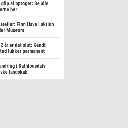
 glip af optoget: Se alle
erne her
atelier: Finn Have i aktion
der Museum
12 år er det slut: Kendt
sted lukker permanent
ndring i Rathlousdals
iske landskab