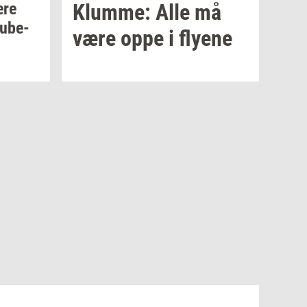
ære
Klum­me:
Alle må
ube­
være oppe i
fly­e­ne