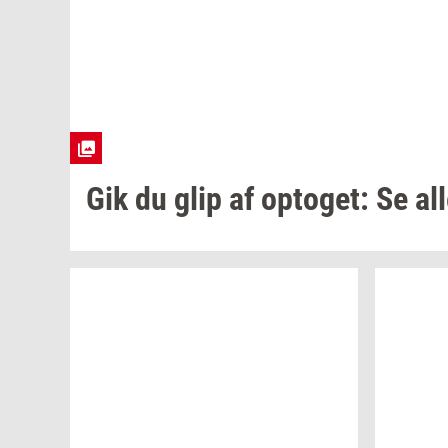
Gik du glip af
op­to­get:
Se al