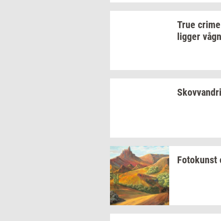
True
crime-
lig­ger
våg
Sko­vvan­dr
Fo­to­kunst