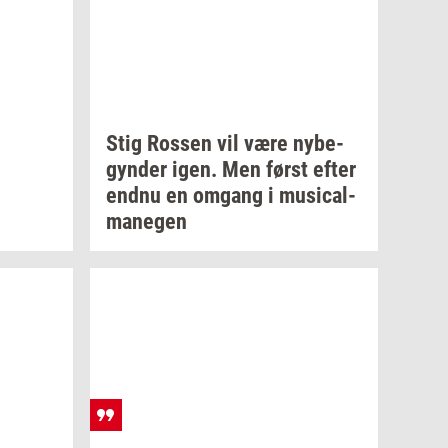
Stig
Ros­sen
vil være
ny­be­
gyn­der
igen. Men først efter
endnu en
om­gang
i
mu­si­cal­
ma­ne­gen