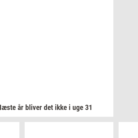
Næste år
bli­ver
det ikke i uge 31