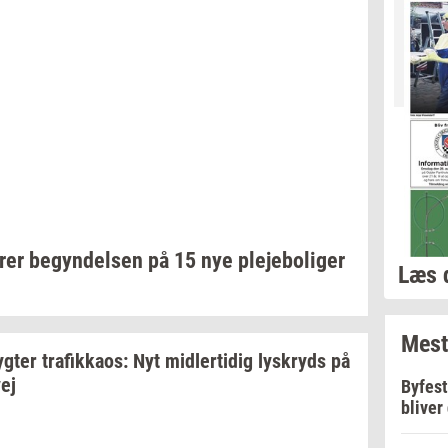
rer
be­gyn­del­sen
på 15 nye
ple­je­bo­li­ger
Læs 
Mest
yg­ter
tra­fik­ka­os:
Nyt
mid­ler­ti­dig
lys­kryds
på
ej
Byfest
bliver