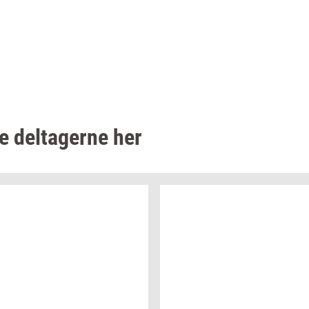
le
del­ta­ger­ne
her