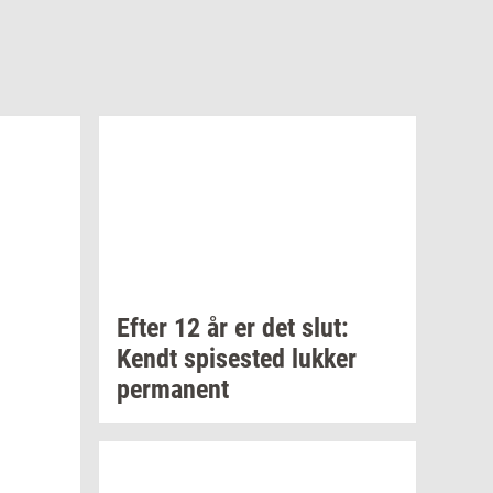
Efter 12 år er det slut:
Kendt
spi­se­sted
luk­ker
per­ma­nent