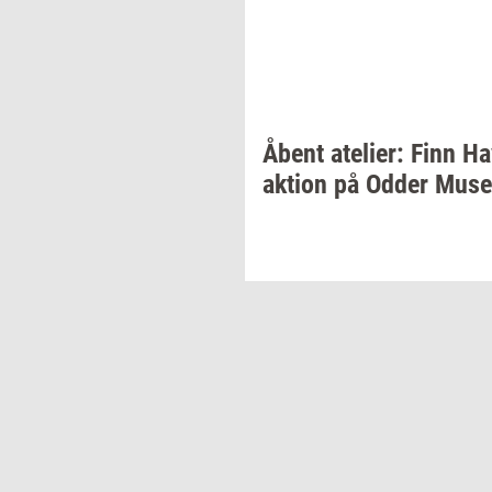
Åbent
ate­li­er:
Finn Ha
ak­tion
på Odder
Mu­se