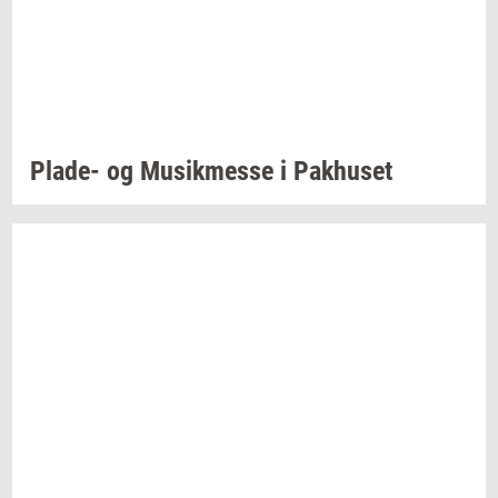
Plade-​
og
Mu­sik­mes­se
i
Pak­hu­set