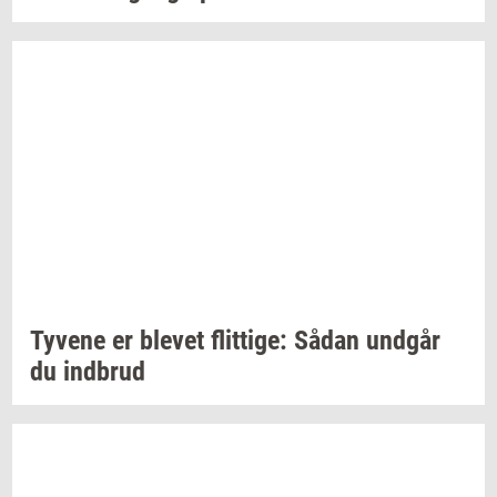
Ty­ve­ne
er
ble­vet
flit­ti­ge:
Sådan
und­går
du
ind­brud