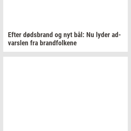
Efter
døds­brand
og nyt bål: Nu lyder
ad­
vars­len
fra
brand­fol­ke­ne