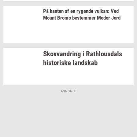
På
kan­ten
af en
ry­gen­de
vulkan:
Ved
Mount Bromo
be­stem­mer
Moder Jord
Sko­vvan­dring
i
Rat­hlous­dals
hi­sto­ri­ske
land­skab
ANNONCE