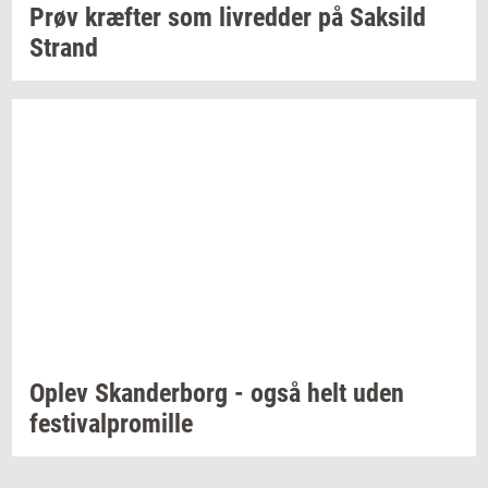
Prøv
kræf­ter
som
liv­red­der
på
Sak­sild
Strand
Oplev
Skan­der­borg
- også helt uden
festi­val­pro­mil­le