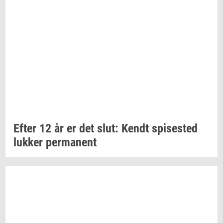
Efter 12 år er det slut: Kendt
spi­se­sted
luk­ker
per­ma­nent