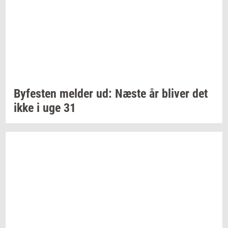
By­fe­sten
mel­der
ud: Næste år
bli­ver
det
ikke i uge 31