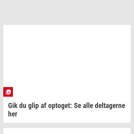
Gik du glip af
op­to­get:
Se alle
del­ta­ger­ne
her