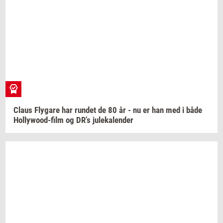
Claus
Fly­ga­re
har
run­det
de 80 år - nu er han med i både
Hollywood-​film
og DR’s
ju­le­ka­len­der