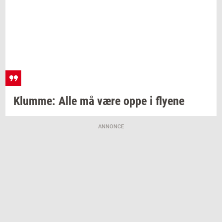
Klum­me:
Alle må være oppe i
fly­e­ne
ANNONCE