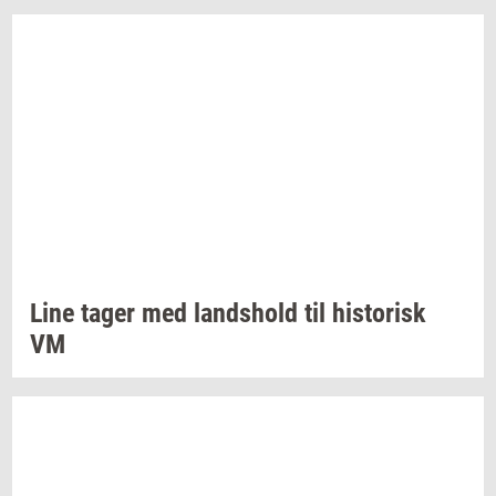
Line tager med
lands­hold
til
hi­sto­risk
VM