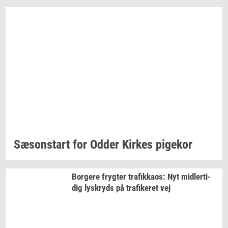
Sæ­son­start
for Odder
Kir­kes
pi­ge­kor
Bor­ge­re
fryg­ter
tra­fik­ka­os:
Nyt
mid­ler­ti­
dig
lys­kryds
på
tra­fi­ke­ret
vej