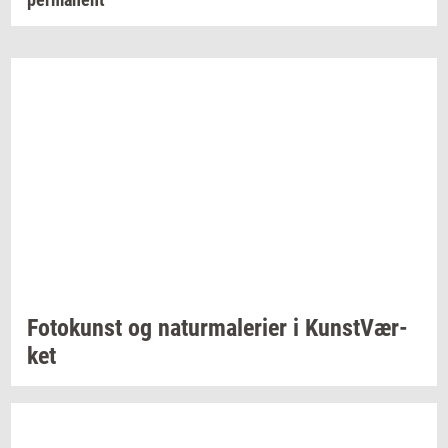
Fo­to­kunst
og
na­tur­ma­le­ri­er
i
Kunst­Vær­
ket