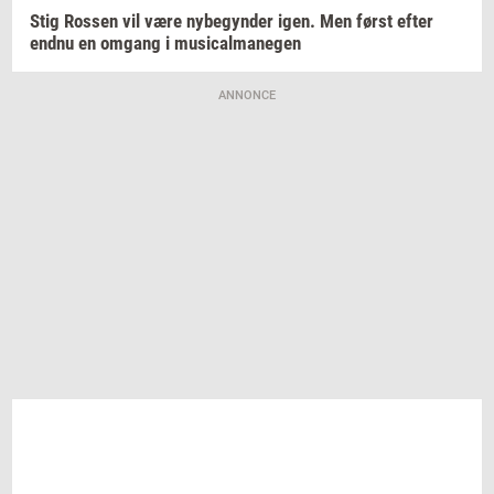
Stig
Ros­sen
vil være
ny­be­gyn­der
igen. Men først efter
endnu en
om­gang
i
mu­si­cal­ma­ne­gen
ANNONCE