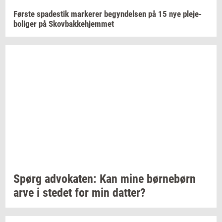
Før­ste
spa­destik
mar­ke­rer
be­gyn­del­sen
på 15 nye
ple­je­
bo­li­ger
på
Sko­v­bak­ke­hjem­met
Spørg
ad­vo­ka­ten:
Kan mine
bør­ne­børn
arve i
ste­det
for min
dat­ter?