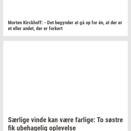
Mor­ten
Kirck­hoff:
- Det
be­gyn­der
at gå op for én, at der er
et eller
andet,
der er
for­kert
Sær­li­ge
vinde kan være
far­li­ge:
To
sø­stre
fik
ube­ha­ge­lig
op­le­vel­se