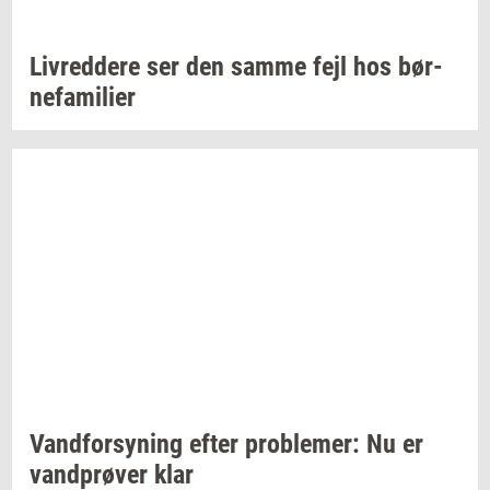
Liv­red­dere
ser den samme fejl hos
bør­
ne­fa­mi­li­er
Vand­for­sy­ning
efter
pro­ble­mer:
Nu er
vand­prø­ver
klar