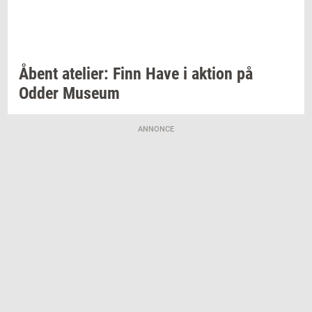
Åbent
ate­li­er:
Finn Have i
ak­tion
på
Odder
Mu­se­um
ANNONCE