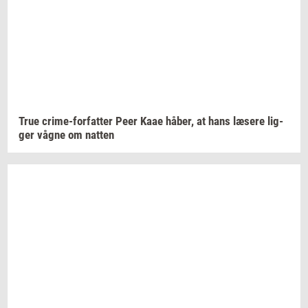
True
crime-​forfatter
Peer Kaae
håber,
at hans
læ­se­re
lig­
ger
vågne om
nat­ten