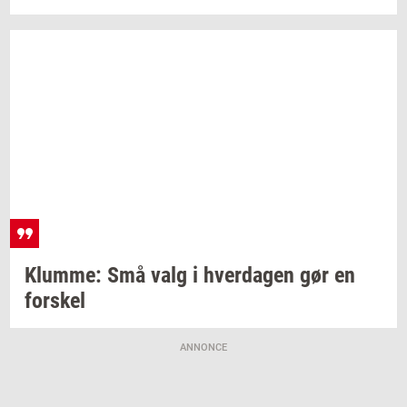
Klum­me:
Små valg i
hver­da­gen
gør en
for­skel
ANNONCE