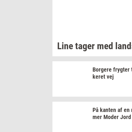
Line tager med
land
Bor­ge­re
fryg­ter
ke­ret
vej
På
kan­ten
af en
mer
Moder Jord