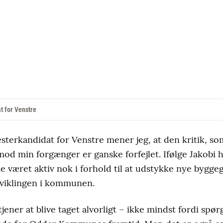
t for Venstre
terkandidat for Venstre mener jeg, at den kritik, 
mod min forgænger er ganske forfejlet. Ifølge Jakobi h
 været aktiv nok i forhold til at udstykke nye bygg
dviklingen i kommunen.
rtjener at blive taget alvorligt – ikke mindst fordi sp