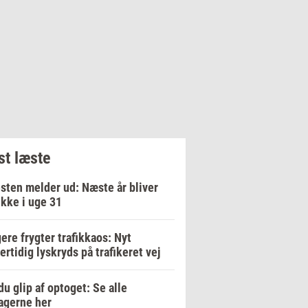
t læste
sten melder ud: Næste år bliver
ikke i uge 31
ere frygter trafikkaos: Nyt
ertidig lyskryds på trafikeret vej
du glip af optoget: Se alle
agerne her