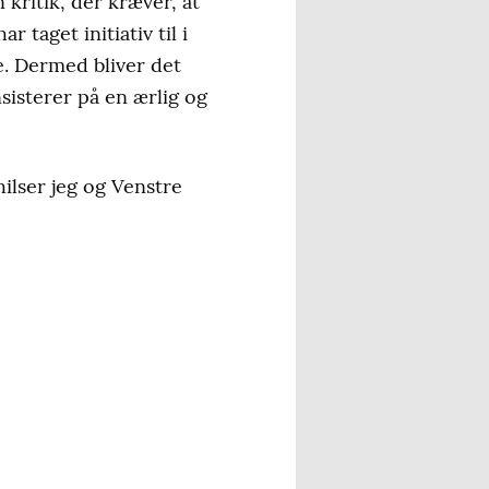
ritik, der kræver, at
 taget initiativ til i
. Dermed bliver det
nsisterer på en ærlig og
ilser jeg og Venstre