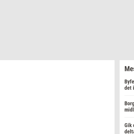
Mes
Byfe
det 
Borg
midl
Gik 
delt