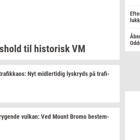
Efte
luk
Åben
Odd
s­hold
til
hi­sto­risk
VM
tra­fik­ka­os:
Nyt
mid­ler­ti­dig
lys­kryds
på
tra­fi­
ry­gen­de
vulkan:
Ved Mount Bromo
be­stem­