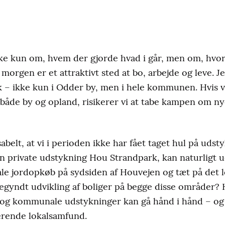
e kun om, hvem der gjorde hvad i går, men om, hvord
gen er et attraktivt sted at bo, arbejde og leve. Jeg 
– ikke kun i Odder by, men i hele kommunen. Hvis vi 
 både by og opland, risikerer vi at tabe kampen om ny
abelt, at vi i perioden ikke har fået taget hul på udsty
 private udstykning Hou Strandpark, kan naturligt u
 jordopkøb på sydsiden af Houvejen og tæt på det 
egyndt udvikling af boliger på begge disse områder? H
 og kommunale udstykninger kan gå hånd i hånd – og d
erende lokalsamfund.