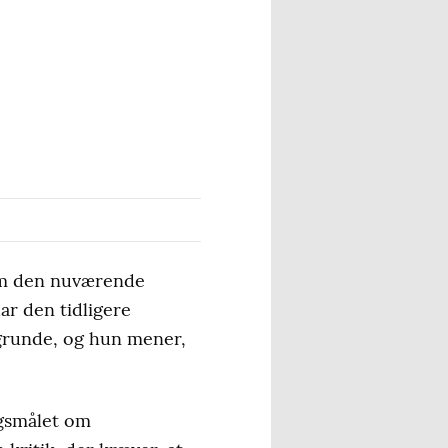
som den nuværende
ar den tidligere
egrunde, og hun mener,
ørgsmålet om