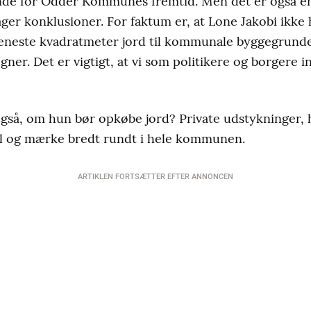
de for Odder Kommunes fremtid. Men det er også en k
rager konklusioner. For faktum er, at Lone Jakobi ikke har
eneste kvadratmeter jord til kommunale byggegrunde
egner. Det er vigtigt, at vi som politikere og borgere i
så, om hun bør opkøbe jord? Private udstykninger, h
l og mærke bredt rundt i hele kommunen.
ARTIKLEN FORTSÆTTER EFTER ANNONCEN