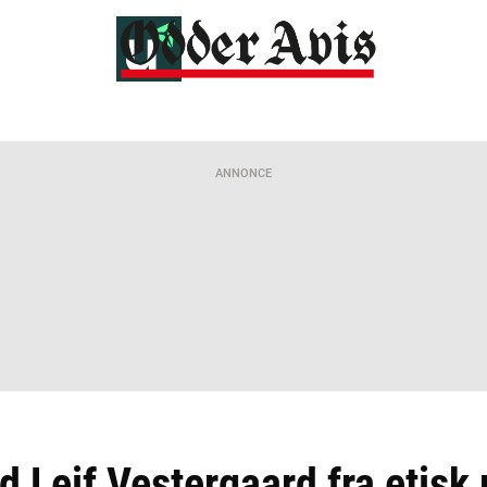
ANNONCE
 Leif Vestergaard fra etisk 