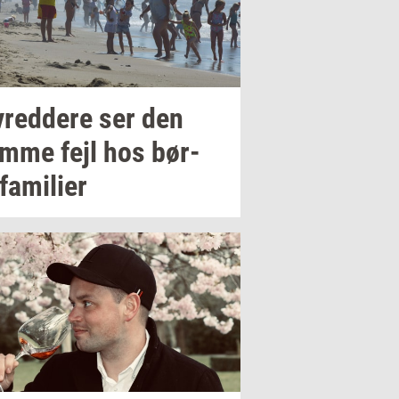
v­red­dere
ser den
mme fejl hos
bør­
fa­mi­li­er