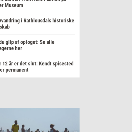
er Museum
vandring i Rathlousdals historiske
dskab
du glip af optoget: Se alle
agerne her
r 12 år er det slut: Kendt spisested
ker permanent