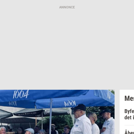
ANNONCE
Mes
Byfe
det 
Åben