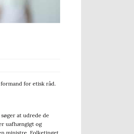
 formand for etisk råd.
r søger at udrede de
 er uafhængigt og
en ministre, Folketinget