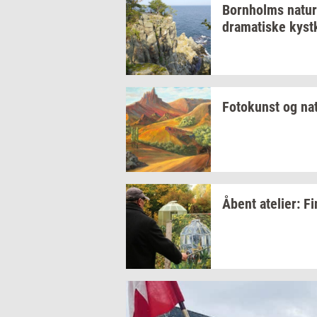
Born­holms
na­tur
dra­ma­ti­ske
kyst­
Fo­to­kunst
og
na­
Åbent
ate­li­er:
Fi