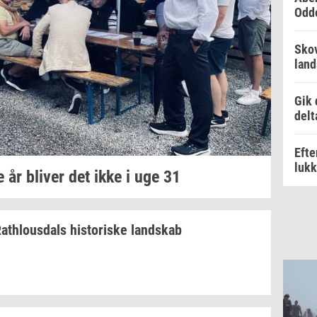
Odd
Skov
lan
Gik 
delt
Efte
luk
e år
bli­ver
det ikke i uge 31
at­hlous­dals
hi­sto­ri­ske
land­skab