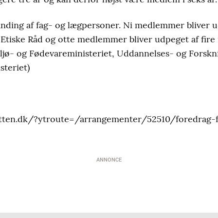
ding af fag- og lægpersoner. Ni medlemmer bliver u
Etiske Råd og otte medlemmer bliver udpeget af fire
ljø- og Fødevareministeriet, Uddannelses- og Forskni
teriet)
etten.dk/?ytroute=/arrangementer/52510/foredrag-
ANNONCE