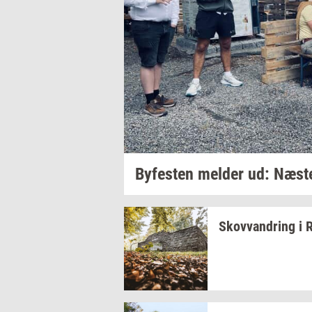
By­fe­sten
mel­der
ud: Næst
Sko­vvan­dring
i
R