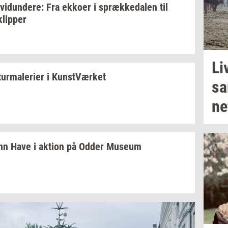
­vi­dun­de­re:
Fra
ek­ko­er
i
spræk­ke­da­len
til
klip­per
Li
tur­ma­le­ri­er
i
Kunst­Vær­ket
sa
ne­
nn Have i
ak­tion
på Odder
Mu­se­um