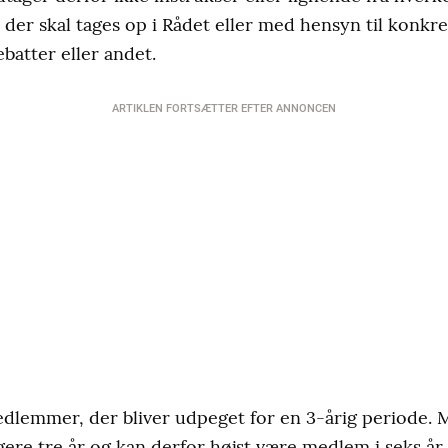
der skal tages op i Rådet eller med hensyn til konkret
ebatter eller andet.
ARTIKLEN FORTSÆTTER EFTER ANNONCEN
medlemmer, der bliver udpeget for en 3-årig periode
gere tre år og kan derfor højst være medlem i seks år.