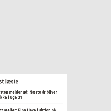
t læste
sten melder ud: Næste år bliver
ikke i uge 31
t atelier: Finn Have i aktion på