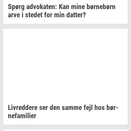
Spørg
ad­vo­ka­ten:
Kan mine
bør­ne­børn
arve i
ste­det
for min
dat­ter?
Liv­red­dere
ser den samme fejl hos
bør­
ne­fa­mi­li­er