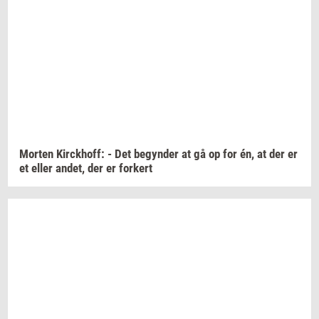
Mor­ten
Kirck­hoff:
- Det
be­gyn­der
at gå op for én, at der er
et eller
andet,
der er
for­kert