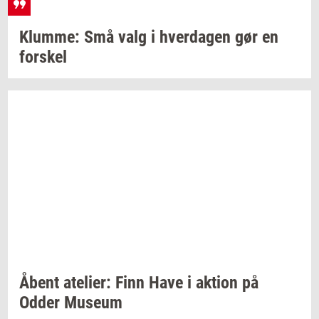
Klum­me:
Små valg i
hver­da­gen
gør en
for­skel
Åbent
ate­li­er:
Finn Have i
ak­tion
på
Odder
Mu­se­um