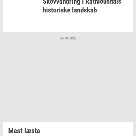
Sko­vvan­dring
i
Rat­hlous­dals
hi­sto­ri­ske
land­skab
ANNONCE
Mest læste