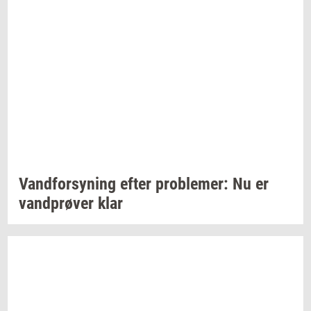
Vand­for­sy­ning
efter
pro­ble­mer:
Nu er
vand­prø­ver
klar