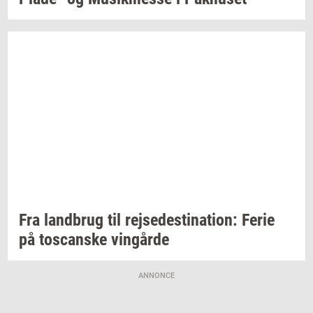
Fra
land­brug
til
rej­se­desti­na­tion:
Ferie
på
toscan­ske
vin­går­de
ANNONCE