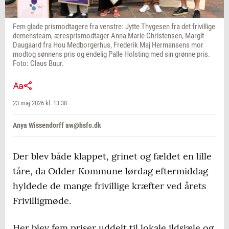
Fem glade prismodtagere fra venstre: Jytte Thygesen fra det frivillige
demensteam, æresprismodtager Anna Marie Christensen, Margit
Daugaard fra Hou Medborgerhus, Frederik Maj Hermansens mor
modtog sønnens pris og endelig Palle Holsting med sin grønne pris.
Foto: Claus Buur.
23 maj 2026 kl. 13:38
Anya Wissendorff aw@hsfo.dk
Der blev både klappet, grinet og fældet en lille
tåre, da Odder Kommune lørdag eftermiddag
hyldede de mange frivillige kræfter ved årets
Frivilligmøde.
Her blev fem priser uddelt til lokale ildsjæle og