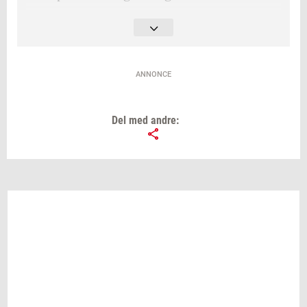
Frivillighedsprisen: Frederik Maj
Hermansen
Æresprisen: Anna Marie Christensen
ANNONCE
Del med andre: