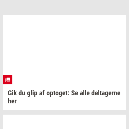
Gik du glip af
op­to­get:
Se alle
del­ta­ger­ne
her