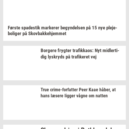
Før­ste
spa­destik
mar­ke­rer
be­gyn­del­sen
på 15 nye
ple­je­
bo­li­ger
på
Sko­v­bak­ke­hjem­met
Bor­ge­re
fryg­ter
tra­fik­ka­os:
Nyt
mid­ler­ti­
dig
lys­kryds
på
tra­fi­ke­ret
vej
True
crime-​forfatter
Peer Kaae
håber,
at
hans
læ­se­re
lig­ger
vågne om
nat­ten