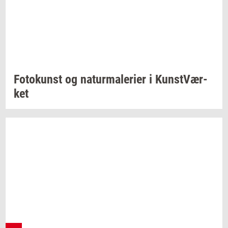
Fo­to­kunst
og
na­tur­ma­le­ri­er
i
Kunst­Vær­
ket