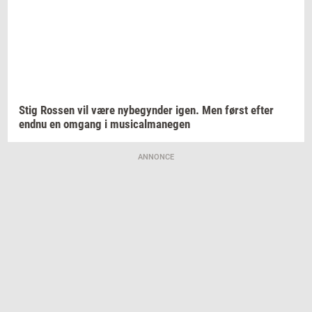
Stig
Ros­sen
vil være
ny­be­gyn­der
igen. Men først efter
endnu en
om­gang
i
mu­si­cal­ma­ne­gen
ANNONCE