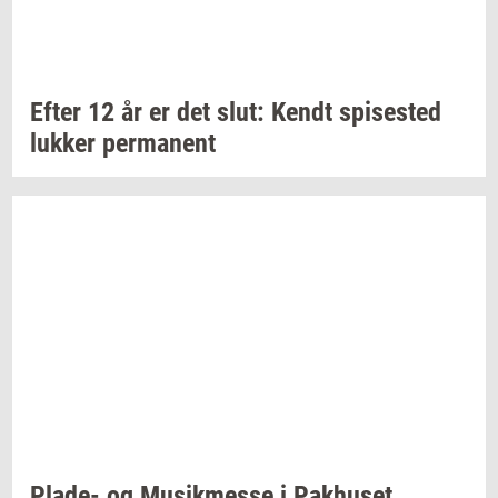
Efter 12 år er det slut: Kendt
spi­se­sted
luk­ker
per­ma­nent
Plade-​
og
Mu­sik­mes­se
i
Pak­hu­set