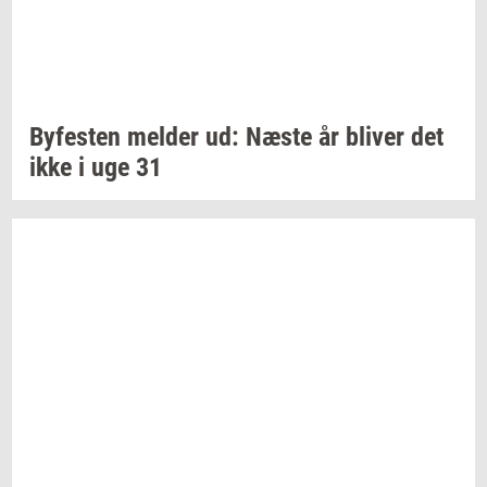
By­fe­sten
mel­der
ud: Næste år
bli­ver
det
ikke i uge 31