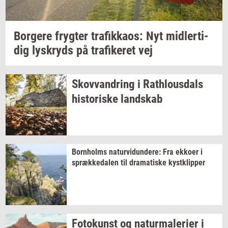
Bor­ge­re
fryg­ter
tra­fik­ka­os:
Nyt
mid­ler­ti­
dig
lys­kryds
på
tra­fi­ke­ret
vej
Sko­vvan­dring
i
Rat­hlous­dals
hi­sto­ri­ske
land­skab
Born­holms
na­tur­vi­dun­de­re:
Fra
ek­ko­er
i
spræk­ke­da­len
til
dra­ma­ti­ske
kyst­klip­per
Fo­to­kunst
og
na­tur­ma­le­ri­er
i