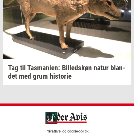
Tag til
Tas­ma­ni­en:
Bil­leds­køn
natur
blan­
det
med grum
hi­sto­rie
Privatlivs- og cookie-politik