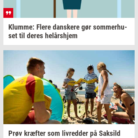
Klum­me: Flere
dan­ske­re
gør
som­mer­hu­
set
til deres
helårs­hjem
Prøv
kræf­ter
som
liv­red­der
på
Sak­sild