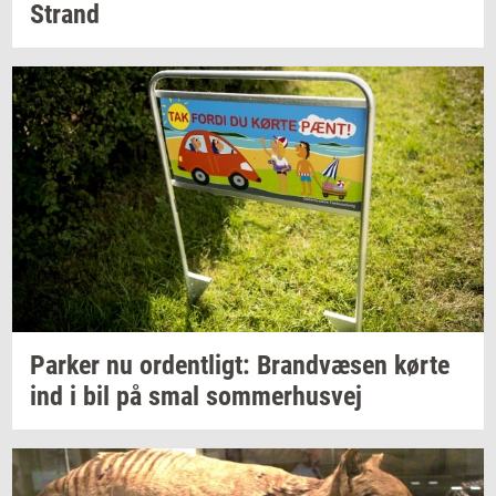
Strand
Par­ker
nu
or­dent­ligt:
Brand­væ­sen
kørte
ind i bil på smal
som­mer­hus­vej