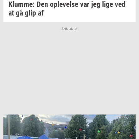
Klum­me:
Den
op­le­vel­se
var jeg lige ved
at gå glip af
ANNONCE