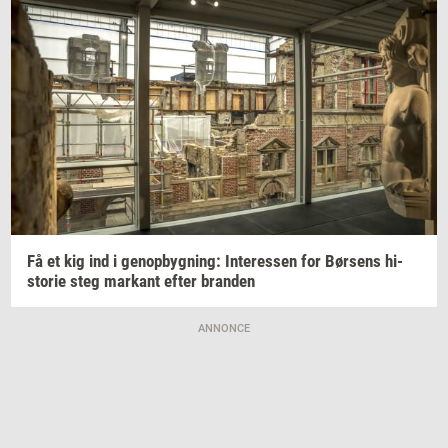
Få et kig ind i
genop­byg­ning:
In­ter­es­sen
for
Bør­sens
hi­
sto­rie
steg
mar­kant
efter
bran­den
ANNONCE