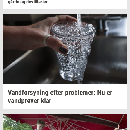
går­de
og
destil­le­ri­er
Vand­for­sy­ning
efter
pro­ble­mer:
Nu er
vand­prø­ver
klar