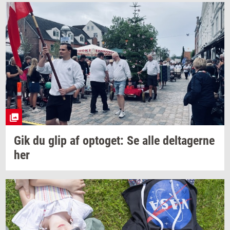
Gik du glip af
op­to­get:
Se alle
del­ta­ger­ne
her