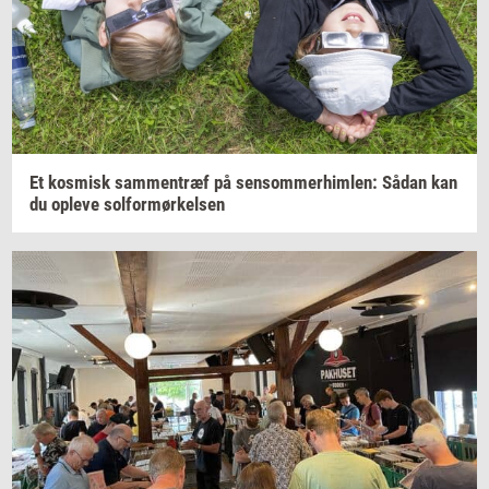
Et
kos­misk
sam­men­træf
på
sen­som­mer­him­len:
Sådan kan
du
op­le­ve
sol­for­mør­kel­sen