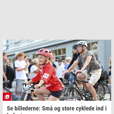
Se
bil­le­der­ne:
Små og store
cyk­le­de
ind i