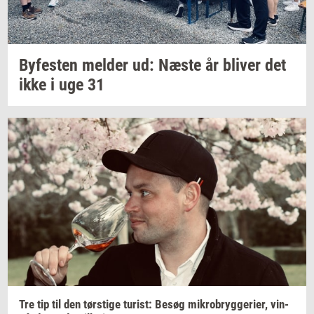
By­fe­sten
mel­der
ud: Næste år
bli­ver
det
ikke i uge 31
Tre tip til den
tørsti­ge
turist:
Besøg
mi­kro­bryg­ge­ri­er,
vin­