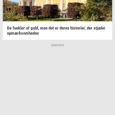
De
funk­ler
af guld, men det er deres
hi­sto­ri­er,
der
stjæ­ler
op­mærk­som­he­den
ANNONCE