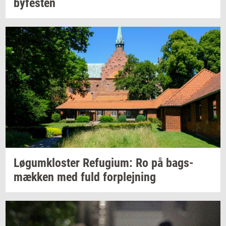
by­fe­sten
Løgum­klo­ster
Re­fu­gi­um:
Ro på
bags­
mæk­ken
med fuld
for­plej­ning