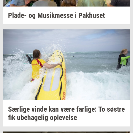
Plade-​
og
Mu­sik­mes­se
i
Pak­hu­set
Sær­li­ge
vinde kan være
far­li­ge:
To
sø­stre
fik
ube­ha­ge­lig
op­le­vel­se