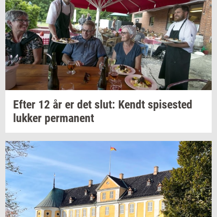
Efter 12 år er det slut: Kendt
spi­se­sted
luk­ker
per­ma­nent