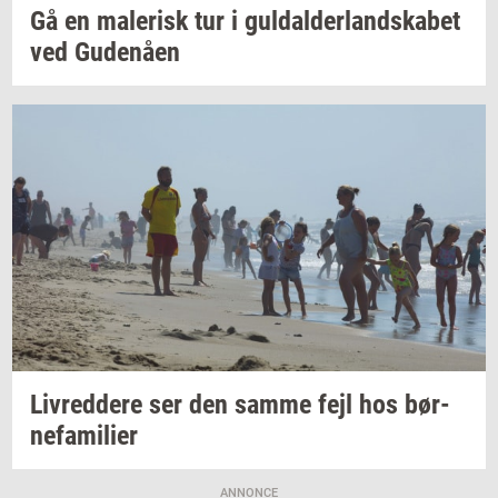
Gå en
ma­le­risk
tur i
gul­dal­der­land­ska­bet
ved
Gu­denå­en
Liv­red­dere
ser den samme fejl hos
bør­
ne­fa­mi­li­er
ANNONCE