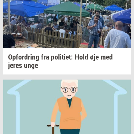
Op­for­dring
fra
po­li­ti­et:
Hold øje med
jeres unge