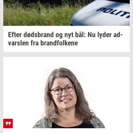
Efter
døds­brand
og nyt bål: Nu lyder
ad­
vars­len
fra
brand­fol­ke­ne