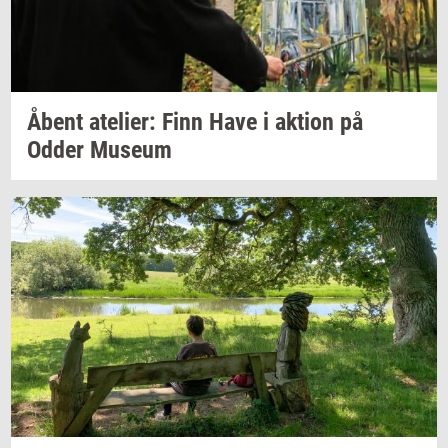
Åbent
ate­li­er:
Finn Have i
ak­tion
på
Odder
Mu­se­um