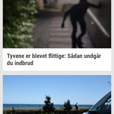
Ty­ve­ne
er
ble­vet
flit­ti­ge:
Sådan
und­går
du
ind­brud