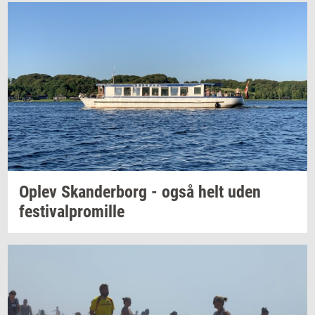
Oplev
Skan­der­borg
- også helt uden
festi­val­pro­mil­le