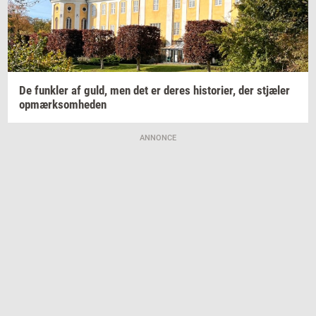
De
funk­ler
af guld, men det er deres
hi­sto­ri­er,
der
stjæ­ler
op­mærk­som­he­den
ANNONCE