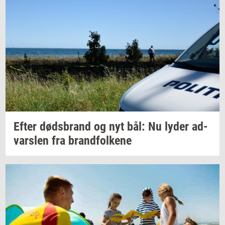
Efter
døds­brand
og nyt bål: Nu lyder
ad­
vars­len
fra
brand­fol­ke­ne