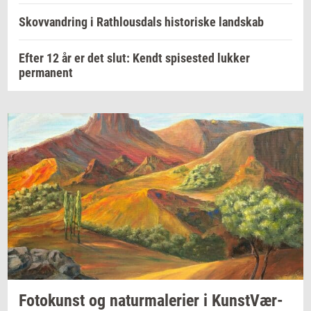
Skovvandring i Rathlousdals historiske landskab
Efter 12 år er det slut: Kendt spisested lukker
permanent
Fo­to­kunst
og
na­tur­ma­le­ri­er
i
Kunst­Vær­