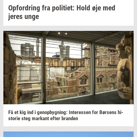
Op­for­dring
fra
po­li­ti­et:
Hold øje med
jeres unge
Få et kig ind i
genop­byg­ning:
In­ter­es­sen
for
Bør­sens
hi­
sto­rie
steg
mar­kant
efter
bran­den