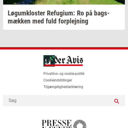
Løgum­klo­ster
Re­fu­gi­um:
Ro på
bags­
mæk­ken
med fuld
for­plej­ning
Privatlivs- og cookie-politik
Cookieindstillinger
Tilgængelighedserklæring