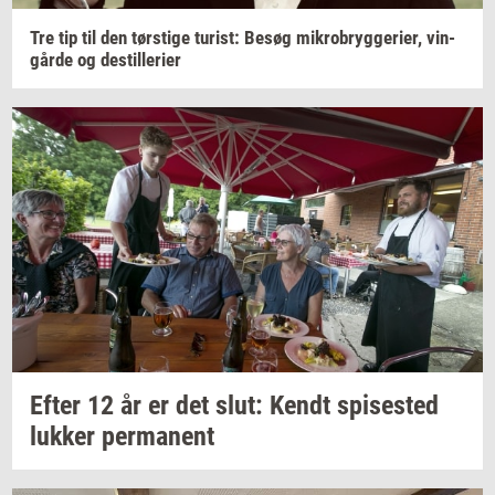
Tre tip til den
tørsti­ge
turist:
Besøg
mi­kro­bryg­ge­ri­er,
vin­
går­de
og
destil­le­ri­er
Efter 12 år er det slut: Kendt
spi­se­sted
luk­ker
per­ma­nent