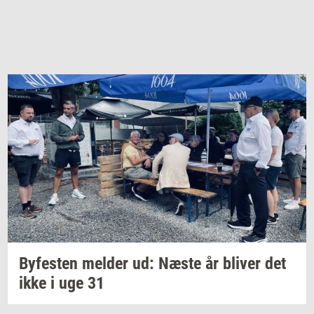
By­fe­sten
mel­der
ud: Næste år
bli­ver
det
ikke i uge 31