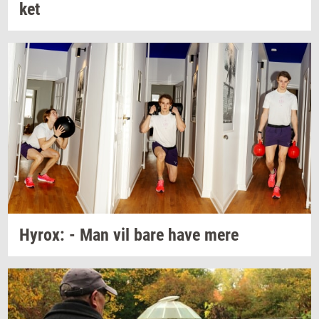
ket
Hyrox:
- Man vil bare have mere