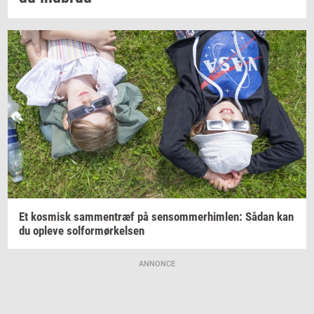
Et
kos­misk
sam­men­træf
på
sen­som­mer­him­len:
Sådan kan
du
op­le­ve
sol­for­mør­kel­sen
ANNONCE