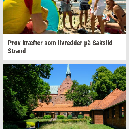
Prøv
kræf­ter
som
liv­red­der
på
Sak­sild
Strand