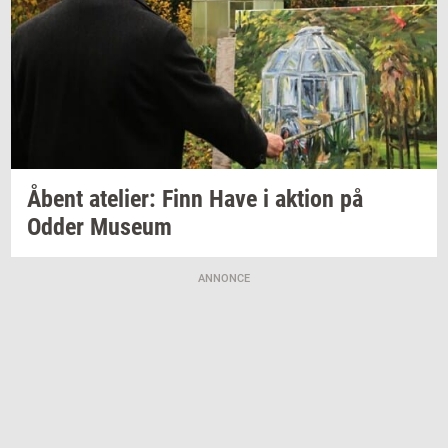
Åbent
ate­li­er:
Finn Have i
ak­tion
på
Odder
Mu­se­um
ANNONCE