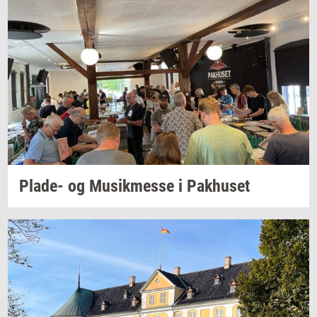
Plade-​
og
Mu­sik­mes­se
i
Pak­hu­set