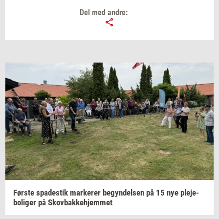
Del med andre:
Før­ste
spa­destik
mar­ke­rer
be­gyn­del­sen
på 15 nye
ple­je­
bo­li­ger
på
Sko­v­bak­ke­hjem­met