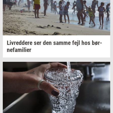
Liv­red­dere
ser den samme fejl hos
bør­
ne­fa­mi­li­er