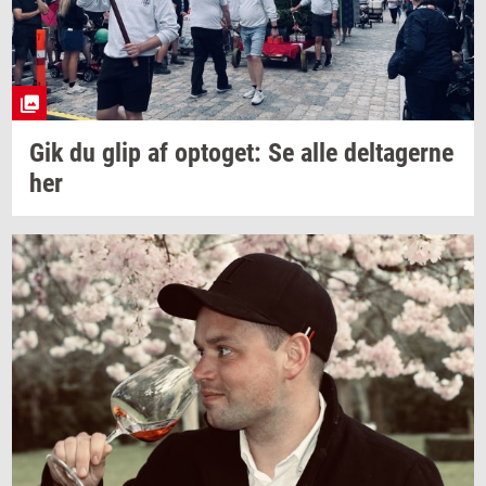
Gik du glip af
op­to­get:
Se alle
del­ta­ger­ne
her