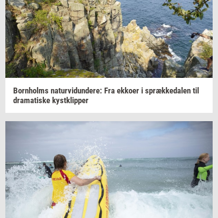
Born­holms
na­tur­vi­dun­de­re:
Fra
ek­ko­er
i
spræk­ke­da­len
til
dra­ma­ti­ske
kyst­klip­per