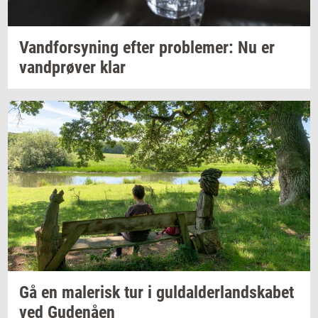
Vand­for­sy­ning
efter
pro­ble­mer:
Nu er
vand­prø­ver
klar
Gå en
ma­le­risk
tur i
gul­dal­der­land­ska­bet
ved
Gu­denå­en