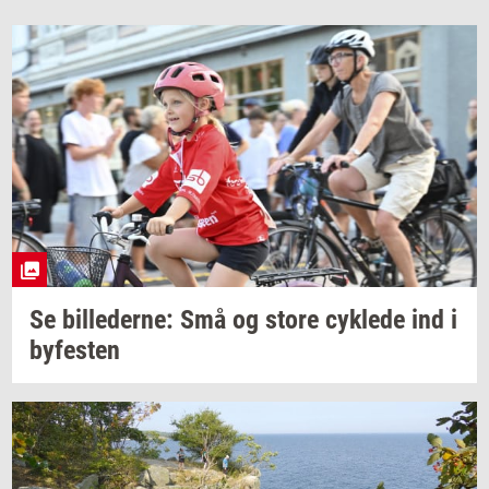
Se
bil­le­der­ne:
Små og store
cyk­le­de
ind i
by­fe­sten