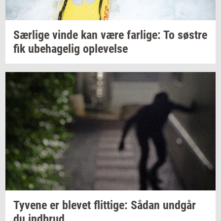
Sær­li­ge
vinde kan være
far­li­ge:
To
sø­stre
fik
ube­ha­ge­lig
op­le­vel­se
Ty­ve­ne
er
ble­vet
flit­ti­ge:
Sådan
und­går
du
ind­brud