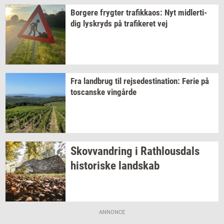
Bor­ge­re
fryg­ter
tra­fik­ka­os:
Nyt
mid­ler­ti­
dig
lys­kryds
på
tra­fi­ke­ret
vej
Fra
land­brug
til
rej­se­desti­na­tion:
Ferie på
toscan­ske
vin­går­de
Sko­vvan­dring
i
Rat­hlous­dals
hi­sto­ri­ske
land­skab
ANNONCE