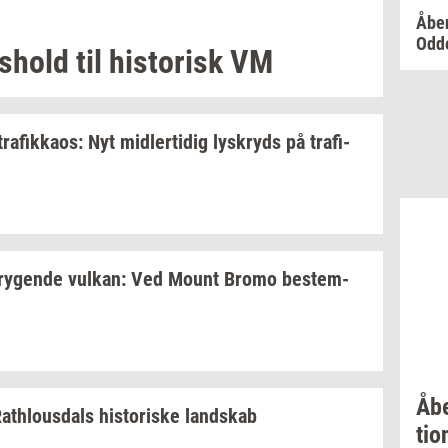
Åben
Odd
s­hold
til
hi­sto­risk
VM
tra­fik­ka­os:
Nyt
mid­ler­ti­dig
lys­kryds
på
tra­fi­
ry­gen­de
vulkan:
Ved Mount Bromo
be­stem­
Åb
at­hlous­dals
hi­sto­ri­ske
land­skab
tio