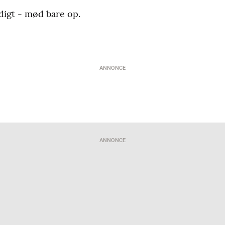
digt - mød bare op.
ANNONCE
ANNONCE