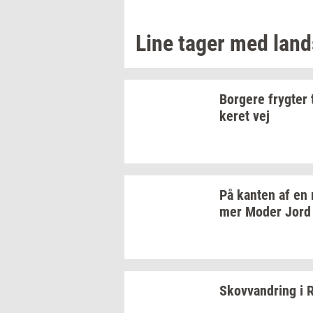
Line tager med
land
Bor­ge­re
fryg­ter
ke­ret
vej
På
kan­ten
af en
mer
Moder Jord
Sko­vvan­dring
i
R