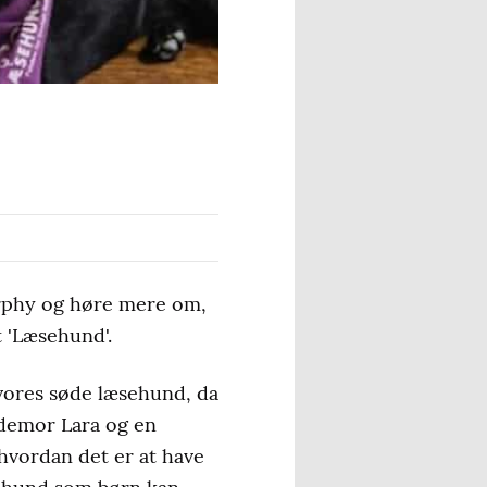
urphy og høre mere om,
t 'Læsehund'.
 vores søde læsehund, da
demor Lara og en
 hvordan det er at have