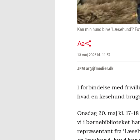
Kan min hund blive 'Læsehund'? Fot
13 maj 2026 kl. 11:57
JFM ar@jfmedier.dk
I forbindelse med friv
hvad en læsehund bruges
Onsdag 20. maj kl. 17-1
vi i børnebiblioteket 
repræsentant fra 'Læsehu