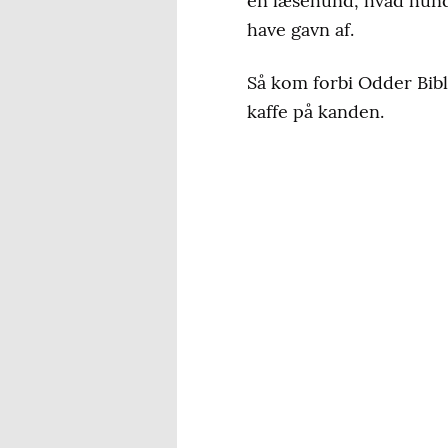
en læsehund, hvad hund
have gavn af.
Så kom forbi Odder Bibli
kaffe på kanden.