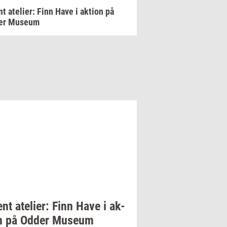
t atelier: Finn Have i aktion på
er Museum
ent
ate­li­er:
Finn Have i
ak­
n
på Odder
Mu­se­um