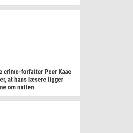
ue
crime-​forfatter
Peer Kaae
er,
at hans
læ­se­re
lig­ger
gne om
nat­ten