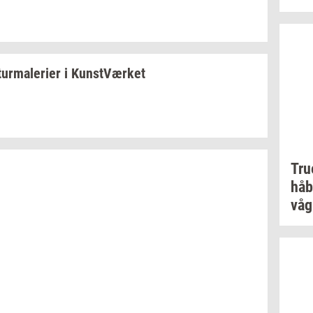
tur­ma­le­ri­er
i
Kunst­Vær­ket
Tr
håb
vå