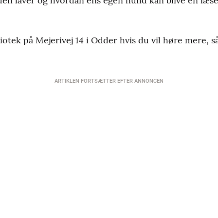
en laver og hvordan ens egen hund kan blive en læ
otek på Mejerivej 14 i Odder hvis du vil høre mere, så
ARTIKLEN FORTSÆTTER EFTER ANNONCEN