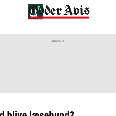
ANNONCE
d blive læsehund?