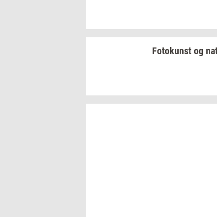
Fo­to­kunst
og
na­