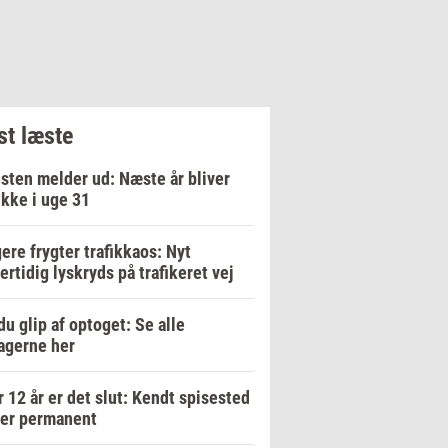
t læste
sten melder ud: Næste år bliver
ikke i uge 31
ere frygter trafikkaos: Nyt
ertidig lyskryds på trafikeret vej
du glip af optoget: Se alle
agerne her
r 12 år er det slut: Kendt spisested
ker permanent