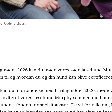
o: Odder Bibliotek
illigmødet 2026 kan du møde vores søde læsehund M
 til og hvordan du og din hund kan blive certificere
8 kan du, i forbindelse med frivilligmødet 2026, møde
har inviteret vores læsehund Murphy sammen med hun
nde - fonden for socialt ansvar'. De vil fortælle om,