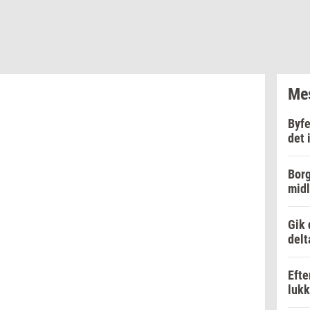
Mes
Byfe
det 
Borg
midl
Gik 
delt
Efte
luk