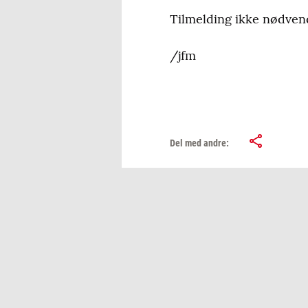
Tilmelding ikke nødven
/jfm
Del med andre: