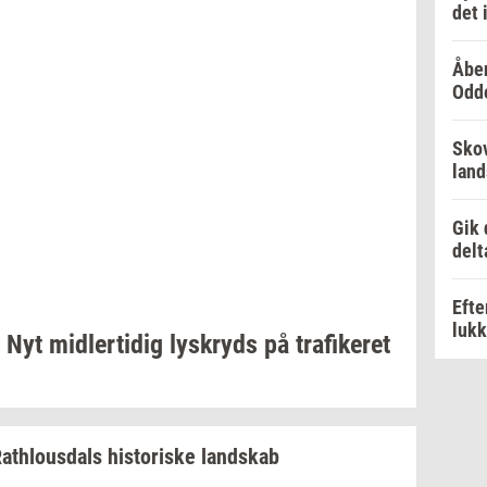
det 
Åben
Odd
Skov
lan
Gik 
delt
Efte
luk
Nyt
mid­ler­ti­dig
lys­kryds
på
tra­fi­ke­ret
at­hlous­dals
hi­sto­ri­ske
land­skab