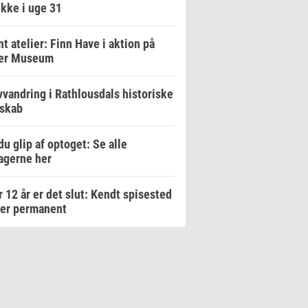
ikke i uge 31
t atelier: Finn Have i aktion på
er Museum
vandring i Rathlousdals historiske
dskab
du glip af optoget: Se alle
agerne her
r 12 år er det slut: Kendt spisested
ker permanent