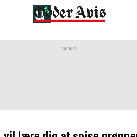
ANNONCE
 vil lære dig at spise grønne