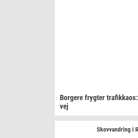
Bor­ge­re
fryg­ter
tra­fik­ka­os:
vej
Sko­vvan­dring
i
R