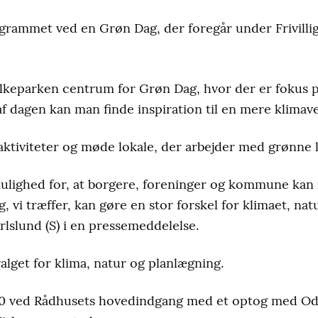
grammet ved en Grøn Dag, der foregår under Frivilli
olkeparken centrum for Grøn Dag, hvor der er fokus p
af dagen kan man finde inspiration til en mere klimav
aktiviteter og møde lokale, der arbejder med grønne 
ulighed for, at borgere, foreninger og kommune ka
 vi træffer, kan gøre en stor forskel for klimaet, nat
rlslund (S) i en pressemeddelelse.
lget for klima, natur og planlægning.
30 ved Rådhusets hovedindgang med et optog med Odd