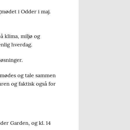
gmødet i Odder i maj.
å klima, miljø og
enlig hverdag.
løsninger.
n mødes og tale sammen
uren og faktisk også for
er Garden, og kl. 14