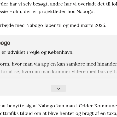
er har vi selv besøgt, andre har vi overladt det til lo
essie Holm, der er projektleder hos Nabogo.
ejde med Nabogo løber til og med marts 2025.
bogo
er udviklet i Vejle og København.
form, hvor man via app'en kan samkøre med hinanden
 for at se, hvordan man kommer videre med bus og to
pen, og der er en fast kilometerpris på 75 øre. Ifølge
tale om et supplement til ens egen kørsel. Man kan, gro
 at benytte sig af Nabogo kan man i Odder Kommune o
trafiks tilbud om at blive hentet og bragt af en taxa,