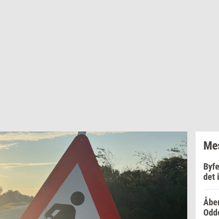
Mes
Byfe
det 
Åben
Odd