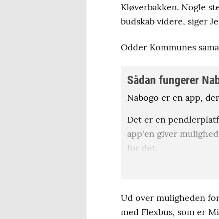
Kløverbakken. Nogle sted
budskab videre, siger J
Odder Kommunes samarb
Sådan fungerer Na
Nabogo er en app, der 
Det er en pendlerplat
app'en giver mulighed
for det.
Betalingen sker via ap
fastsat til, at der er 
Ud over muligheden for
som et erhverv.
med Flexbus, som er Midt