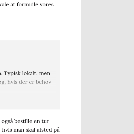
kale at formidle vores
. Typisk lokalt, men
g, hvis der er behov
 Nabogo er prisen
ft sagt, ikke have det
gså bestille en tur
 hvis man skal afsted på