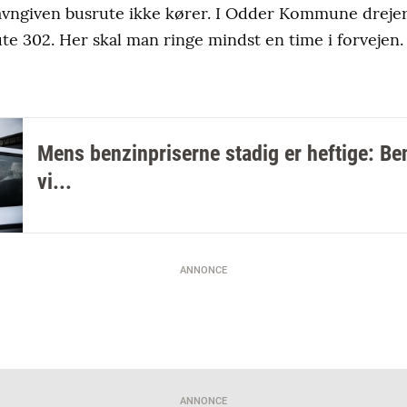
 mødesteder, så man kan ikke blive hentet og bragt lige
avngiven busrute ikke kører. I Odder Kommune drejer
te 302. Her skal man ringe mindst en time i forvejen.
de med 28 kommuner i Danmark og samarbejder også
suden repræsenteret i Norge, Sverige og Holland.
or at kunne køre alene med Nabogo.
 pendling, men ifølge Nabogo benytter flere sig også a
Mens benzinpriserne stadig er heftige: Ben
 fortrolige med brugen.
vi...
ANNONCE
ANNONCE