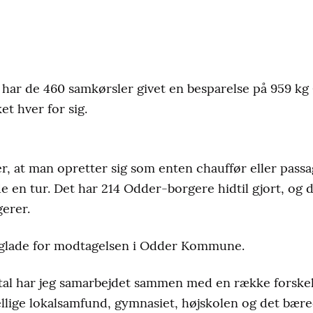
r de 460 samkørsler givet en besparelse på 959 kg CO
t hver for sig.
d
, at man opretter sig som enten chauffør eller pass
e en tur. Det har 214 Odder-borgere hidtil gjort, og d
gerer.
glade for modtagelsen i Odder Kommune.
tal har jeg samarbejdet sammen med en række forskel
llige lokalsamfund, gymnasiet, højskolen og det bære