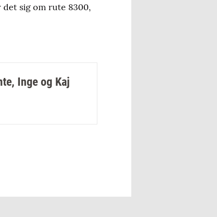
 til døren.
 det sig om rute 8300,
 med virksomheder og
f den til enkelte ture,
te, Inge og Kaj