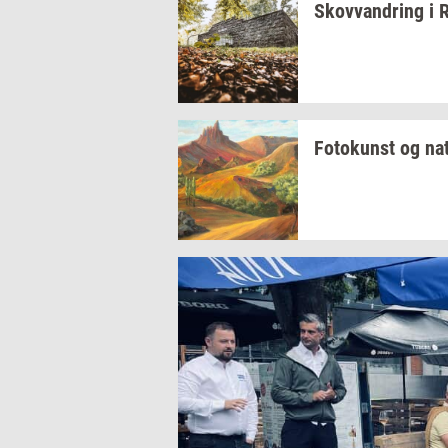
Sko­vvan­dring
i
R
Fo­to­kunst
og
na­