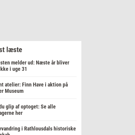
t læste
sten melder ud: Næste år bliver
ikke i uge 31
t atelier: Finn Have i aktion på
er Museum
du glip af optoget: Se alle
agerne her
vandring i Rathlousdals historiske
dskab