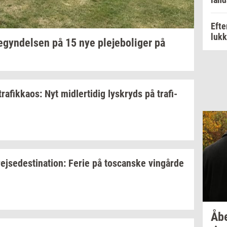
Efte
luk
e­gyn­del­sen
på 15 nye
ple­je­bo­li­ger
på
tra­fik­ka­os:
Nyt
mid­ler­ti­dig
lys­kryds
på
tra­fi­
rej­se­desti­na­tion:
Ferie på
toscan­ske
vin­går­de
Åb