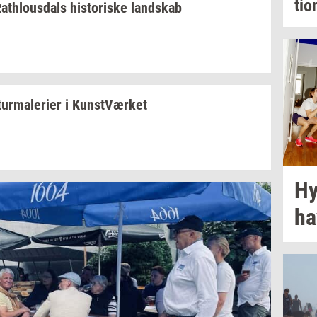
tio
at­hlous­dals
hi­sto­ri­ske
land­skab
tur­ma­le­ri­er
i
Kunst­Vær­ket
Hy
ha