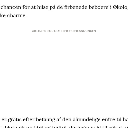
chancen for at hilse på de firbenede beboere i Økolog
ikke charme.
ARTIKLEN FORTSÆTTER EFTER ANNONCEN
 er gratis efter betaling af den almindelige entre til 
 blot duk op i tøj og fodtøj, der egner sig til vejret, og