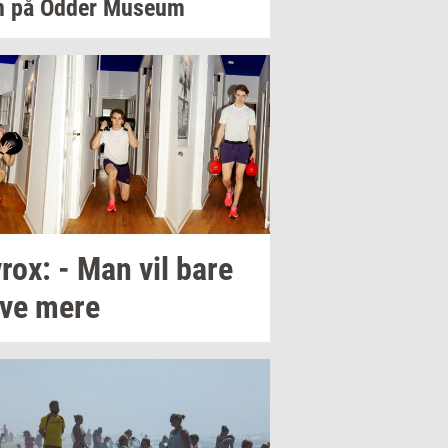
n
på Odder
Mu­se­um
rox:
- Man vil bare
ve mere