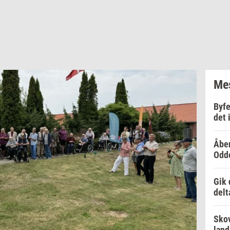
Mes
Byfe
det 
Åben
Odd
Gik 
delt
Skov
lan