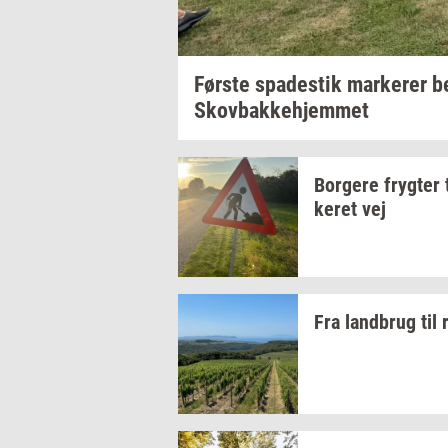
Før­ste
spa­destik
mar­ke­rer
b
Sko­v­bak­ke­hjem­met
Bor­ge­re
fryg­ter
ke­ret
vej
Fra
land­brug
til