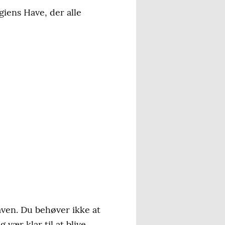
iens Have, der alle
haven. Du behøver ikke at
 vær klar til at blive