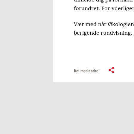
forundret. For yderlige
Vær med når Økologiens H
berigende rundvisning.
Del med andre: