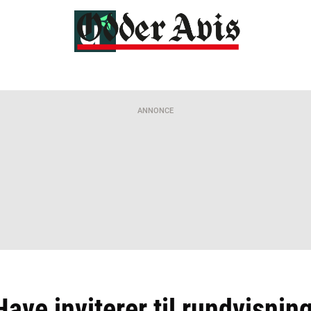
ANNONCE
ave inviterer til rundvisnin