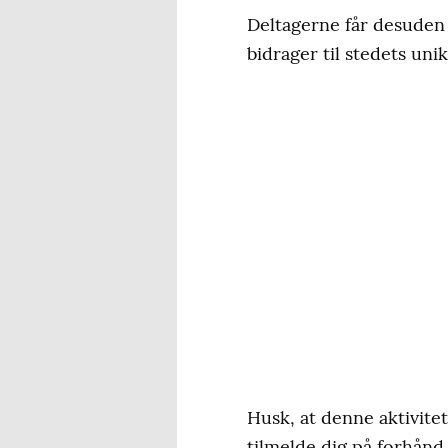
Deltagerne får desuden 
bidrager til stedets un
Husk, at denne aktivitet
tilmelde dig på forhånd –