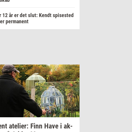
r 12 år er det slut: Kendt spisested
ker permanent
ent
ate­li­er:
Finn Have i
ak­