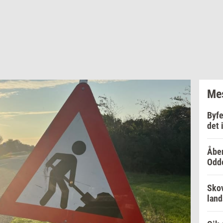
Mes
Byfe
det 
Åben
Odd
Skov
lan