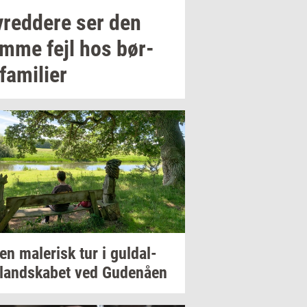
v­red­dere
ser den
mme fejl hos
bør­
fa­mi­li­er
 en
ma­le­risk
tur i
gul­dal­
­land­ska­bet
ved
Gu­denå­en