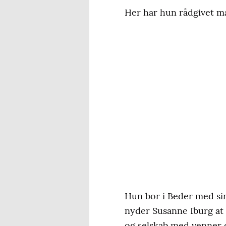
Her har hun rådgivet ma
Hun bor i Beder med sin
nyder Susanne Iburg at t
og selskab med venner o