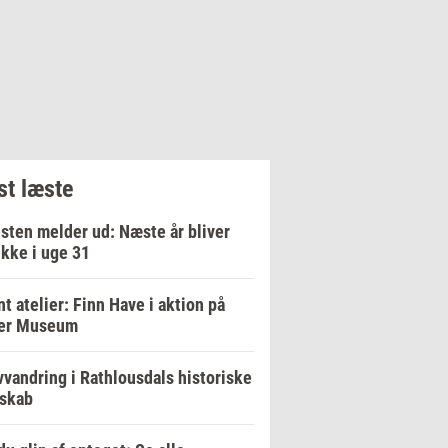
t læste
sten melder ud: Næste år bliver
ikke i uge 31
t atelier: Finn Have i aktion på
er Museum
vandring i Rathlousdals historiske
dskab