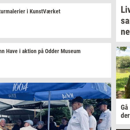
Li
tur­ma­le­ri­er
i
Kunst­Vær­ket
sa
ne­
nn Have i
ak­tion
på Odder
Mu­se­um
Gå
der