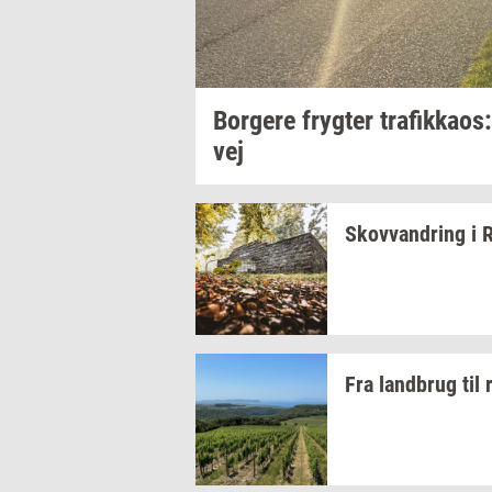
Bor­ge­re
fryg­ter
tra­fik­ka­os:
vej
Sko­vvan­dring
i
R
Fra
land­brug
til