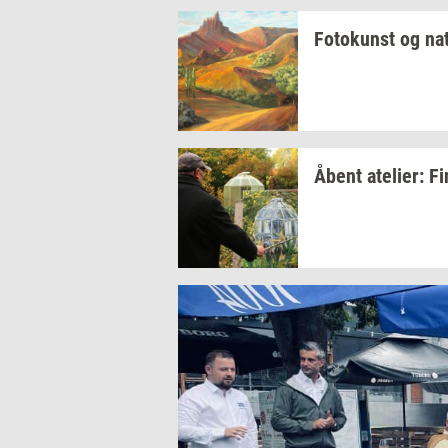
Fo­to­kunst
og
na­
Åbent
ate­li­er:
Fi