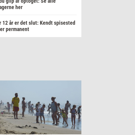
du glip af optoget: Se alle
agerne her
r 12 år er det slut: Kendt spisested
ker permanent