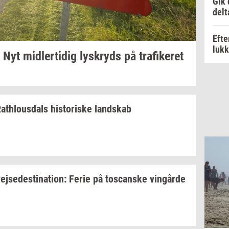
Gik 
delt
Efte
luk
Nyt
mid­ler­ti­dig
lys­kryds
på
tra­fi­ke­ret
at­hlous­dals
hi­sto­ri­ske
land­skab
rej­se­desti­na­tion:
Ferie på
toscan­ske
vin­går­de