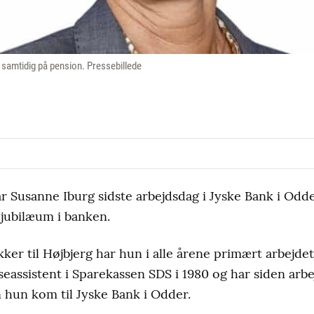
 samtidig på pension. Pressebillede
r Susanne Iburg sidste arbejdsdag i Jyske Bank i Odd
 jubilæum i banken.
ikker til Højbjerg har hun i alle årene primært arbejde
eassistent i Sparekassen SDS i 1980 og har siden arb
 hun kom til Jyske Bank i Odder.