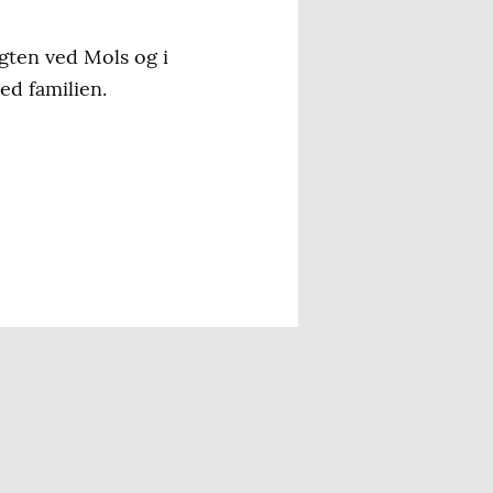
ugten ved Mols og i
ed familien.