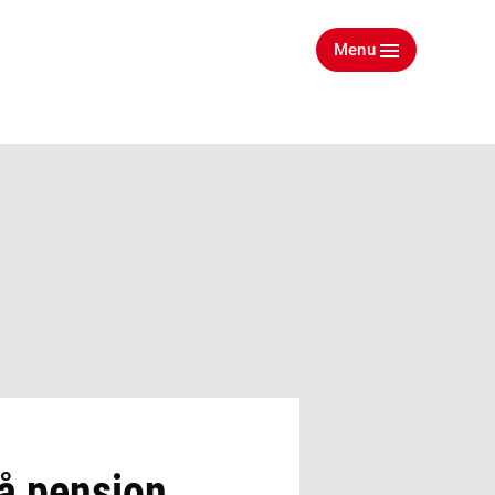
Menu
å pension