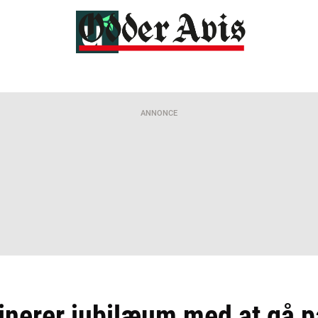
ANNONCE
nerer jubilæum med at gå p