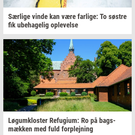
Sær­li­ge
vinde kan være
far­li­ge:
To
sø­stre
fik
ube­ha­ge­lig
op­le­vel­se
Løgum­klo­ster
Re­fu­gi­um:
Ro på
bags­
mæk­ken
med fuld
for­plej­ning