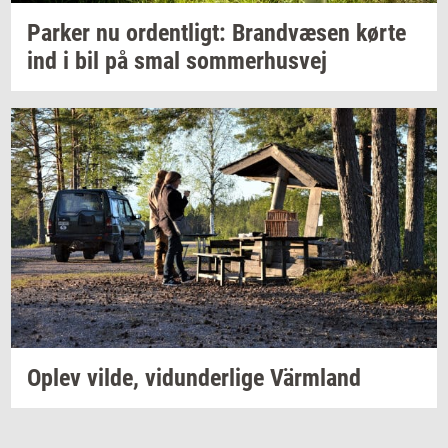
Par­ker
nu
or­dent­ligt:
Brand­væ­sen
kørte
ind i bil på smal
som­mer­hus­vej
Oplev
vilde,
vi­dun­der­li­ge
Värmland