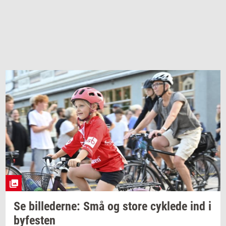
Se
bil­le­der­ne:
Små og store
cyk­le­de
ind i
by­fe­sten