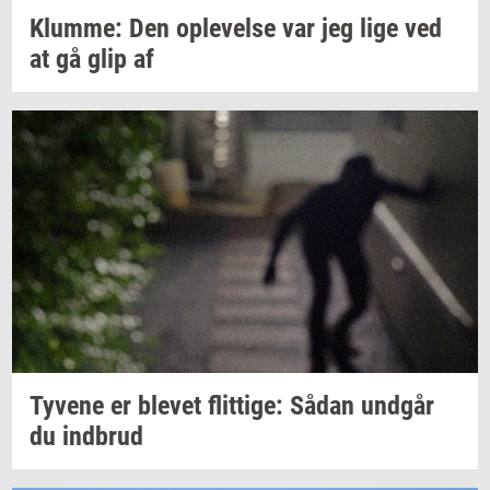
Klum­me:
Den
op­le­vel­se
var jeg lige ved
at gå glip af
Ty­ve­ne
er
ble­vet
flit­ti­ge:
Sådan
und­går
du
ind­brud