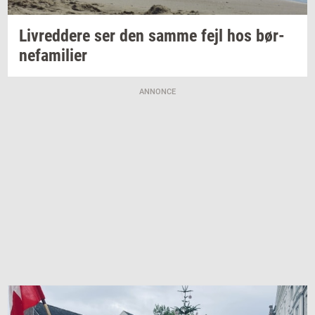
Liv­red­dere
ser den samme fejl hos
bør­
ne­fa­mi­li­er
ANNONCE