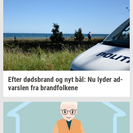
Efter
døds­brand
og nyt bål: Nu lyder
ad­
vars­len
fra
brand­fol­ke­ne