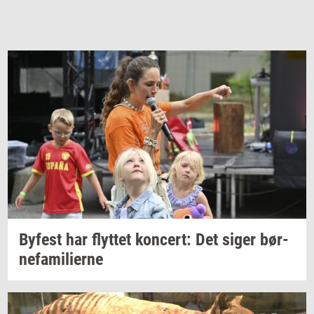
By­fest
har
flyt­tet
kon­cert:
Det siger
bør­
ne­fa­mi­li­er­ne