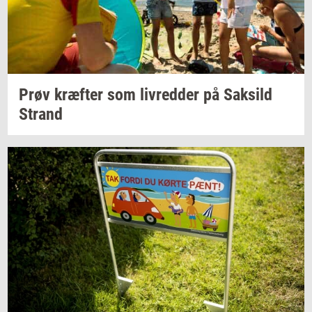
Prøv
kræf­ter
som
liv­red­der
på
Sak­sild
Strand