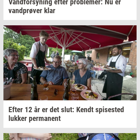
Vand­for­sy­ning
efter
pro­ble­mer:
Nu er
vand­prø­ver
klar
Efter 12 år er det slut: Kendt
spi­se­sted
luk­ker
per­ma­nent