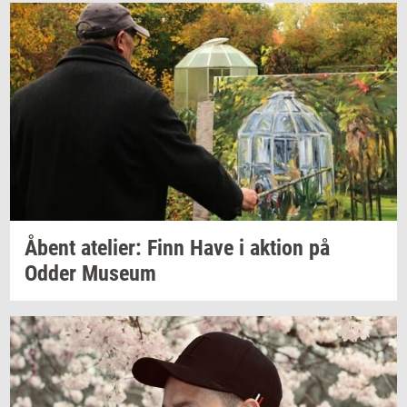
Åbent
ate­li­er:
Finn Have i
ak­tion
på
Odder
Mu­se­um