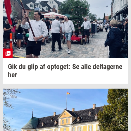
Gik du glip af
op­to­get:
Se alle
del­ta­ger­ne
her