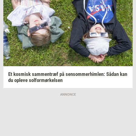
Et
kos­misk
sam­men­træf
på
sen­som­mer­him­len:
Sådan kan
du
op­le­ve
sol­for­mør­kel­sen
ANNONCE