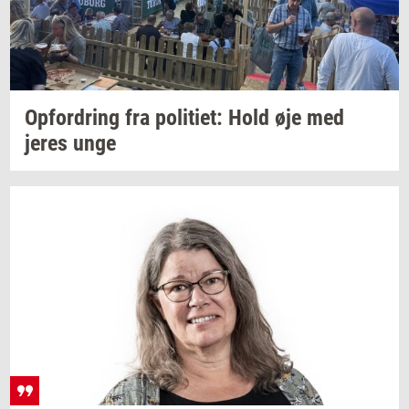
Op­for­dring
fra
po­li­ti­et:
Hold øje med
jeres unge