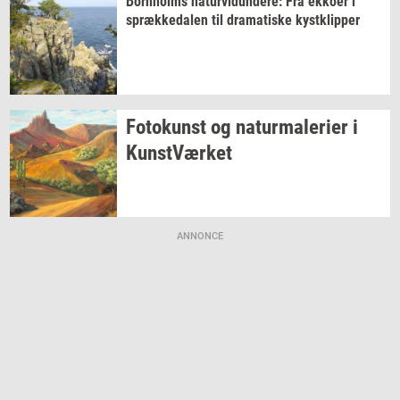
Born­holms
na­tur­vi­dun­de­re:
Fra
ek­ko­er
i
spræk­ke­da­len
til
dra­ma­ti­ske
kyst­klip­per
Fo­to­kunst
og
na­tur­ma­le­ri­er
i
Kunst­Vær­ket
ANNONCE