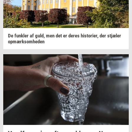
De
funk­ler
af guld, men det er deres
hi­sto­ri­er,
der
stjæ­ler
op­mærk­som­he­den