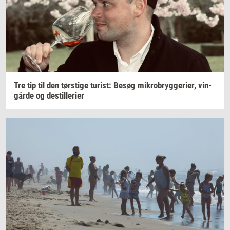
Tre tip til den
tørsti­ge
turist:
Besøg
mi­kro­bryg­ge­ri­er,
vin­
går­de
og
destil­le­ri­er