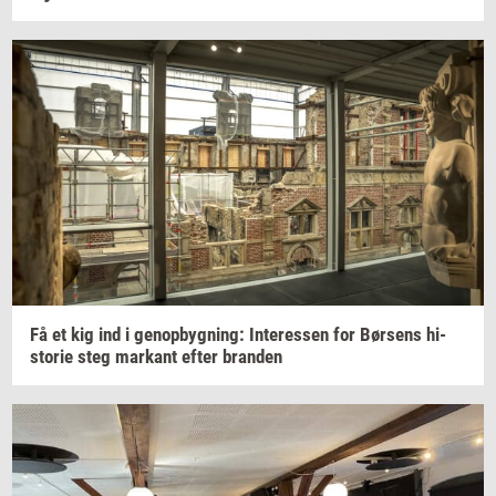
Få et kig ind i
genop­byg­ning:
In­ter­es­sen
for
Bør­sens
hi­
sto­rie
steg
mar­kant
efter
bran­den