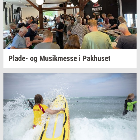
Plade-​
og
Mu­sik­mes­se
i
Pak­hu­set