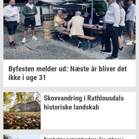
By­fe­sten
mel­der
ud: Næste år
bli­ver
det
ikke i uge 31
Sko­vvan­dring
i
Rat­hlous­dals
hi­sto­ri­ske
land­skab