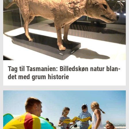
Tag til
Tas­ma­ni­en:
Bil­leds­køn
natur
blan­
det
med grum
hi­sto­rie