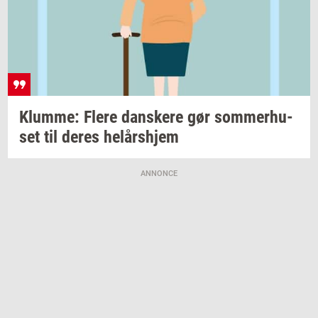
Klum­me: Flere
dan­ske­re
gør
som­mer­hu­
set
til deres
helårs­hjem
ANNONCE