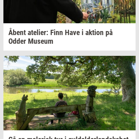
Åbent
ate­li­er:
Finn Have i
ak­tion
på
Odder
Mu­se­um