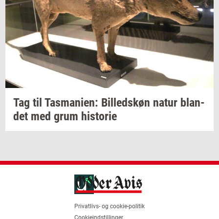
Tag til
Tas­ma­ni­en:
Bil­leds­køn
natur
blan­
det
med grum
hi­sto­rie
Privatlivs- og cookie-politik
Cookieindstillinger