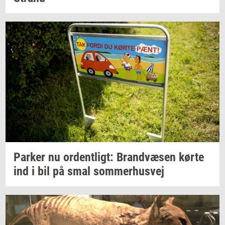
Par­ker
nu
or­dent­ligt:
Brand­væ­sen
kørte
ind i bil på smal
som­mer­hus­vej