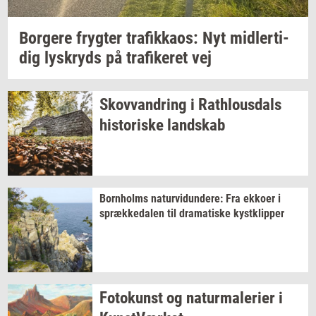
Bor­ge­re
fryg­ter
tra­fik­ka­os:
Nyt
mid­ler­ti­
dig
lys­kryds
på
tra­fi­ke­ret
vej
Sko­vvan­dring
i
Rat­hlous­dals
hi­sto­ri­ske
land­skab
Born­holms
na­tur­vi­dun­de­re:
Fra
ek­ko­er
i
spræk­ke­da­len
til
dra­ma­ti­ske
kyst­klip­per
Fo­to­kunst
og
na­tur­ma­le­ri­er
i