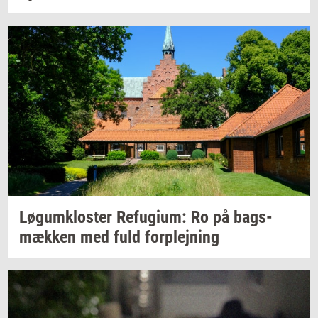
Løgum­klo­ster
Re­fu­gi­um:
Ro på
bags­
mæk­ken
med fuld
for­plej­ning