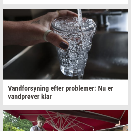
Vand­for­sy­ning
efter
pro­ble­mer:
Nu er
vand­prø­ver
klar