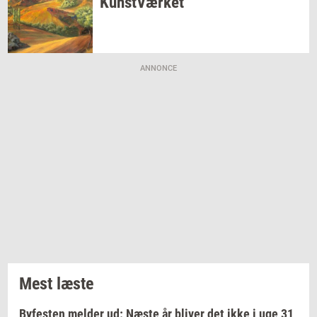
Kunst­Vær­ket
ANNONCE
Mest læste
Byfesten melder ud: Næste år bliver det ikke i uge 31