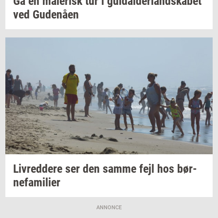
Gå en
ma­le­risk
tur i
gul­dal­der­land­ska­bet
ved
Gu­denå­en
Liv­red­dere
ser den samme fejl hos
bør­
ne­fa­mi­li­er
ANNONCE