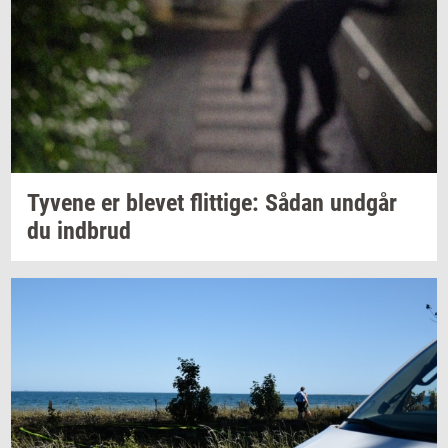
Ty­ve­ne
er
ble­vet
flit­ti­ge:
Sådan
und­går
du
ind­brud