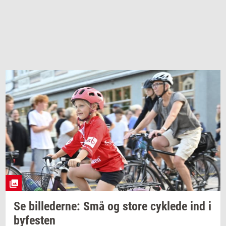
Se
bil­le­der­ne:
Små og store
cyk­le­de
ind i
by­fe­sten