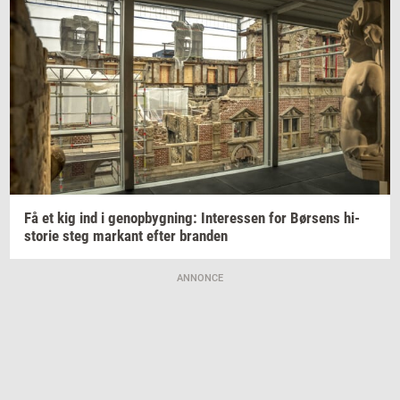
Få et kig ind i
genop­byg­ning:
In­ter­es­sen
for
Bør­sens
hi­
sto­rie
steg
mar­kant
efter
bran­den
ANNONCE