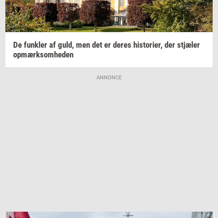
De
funk­ler
af guld, men det er deres
hi­sto­ri­er,
der
stjæ­ler
op­mærk­som­he­den
ANNONCE