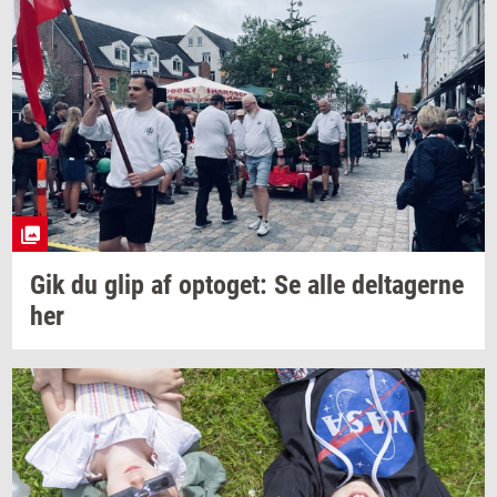
Gik du glip af
op­to­get:
Se alle
del­ta­ger­ne
her