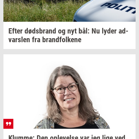
Efter
døds­brand
og nyt bål: Nu lyder
ad­
vars­len
fra
brand­fol­ke­ne
Klum­me:
Den
op­le­vel­se
var jeg lige ved