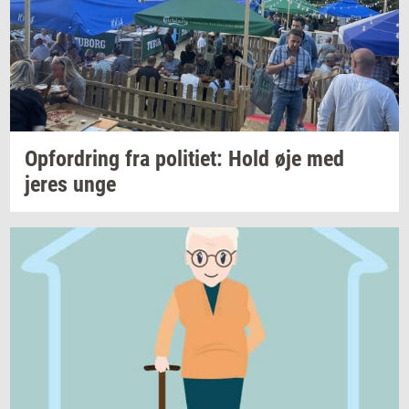
Op­for­dring
fra
po­li­ti­et:
Hold øje med
jeres unge