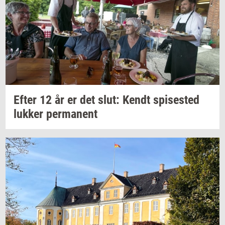
Efter 12 år er det slut: Kendt
spi­se­sted
luk­ker
per­ma­nent