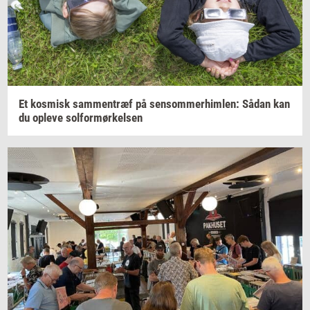
Et
kos­misk
sam­men­træf
på
sen­som­mer­him­len:
Sådan kan
du
op­le­ve
sol­for­mør­kel­sen