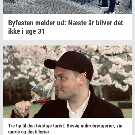
By­fe­sten
mel­der
ud: Næste år
bli­ver
det
ikke i uge 31
Tre tip til den
tørsti­ge
turist:
Besøg
mi­kro­bryg­ge­ri­er,
vin­
går­de
og
destil­le­ri­er