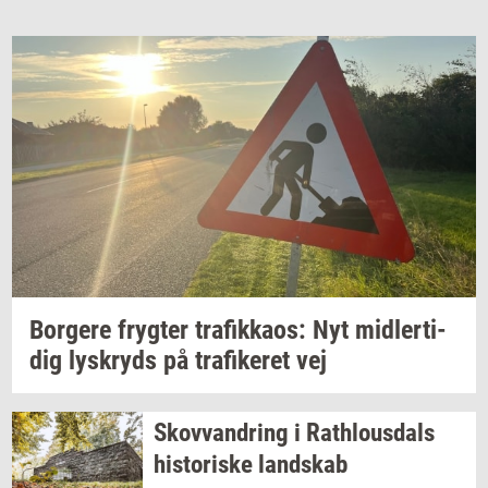
Bor­ge­re
fryg­ter
tra­fik­ka­os:
Nyt
mid­ler­ti­
dig
lys­kryds
på
tra­fi­ke­ret
vej
Sko­vvan­dring
i
Rat­hlous­dals
hi­sto­ri­ske
land­skab