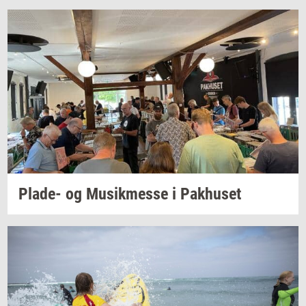
Plade-​
og
Mu­sik­mes­se
i
Pak­hu­set