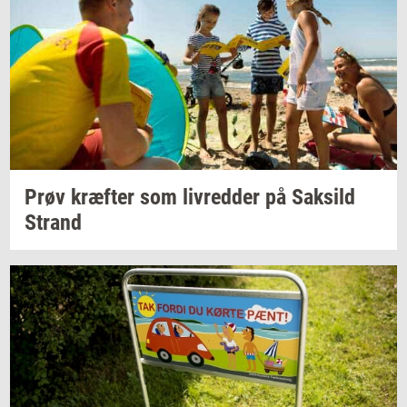
Prøv
kræf­ter
som
liv­red­der
på
Sak­sild
Strand