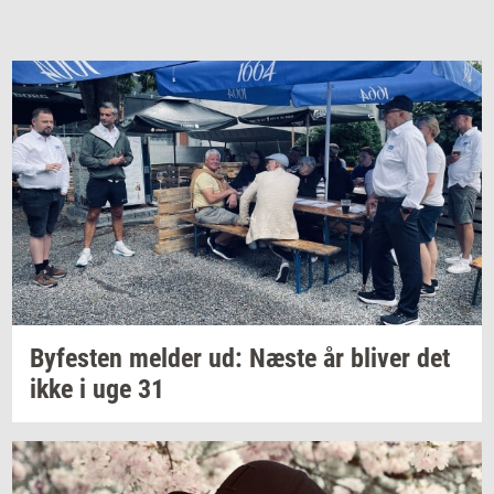
By­fe­sten
mel­der
ud: Næste år
bli­ver
det
ikke i uge 31