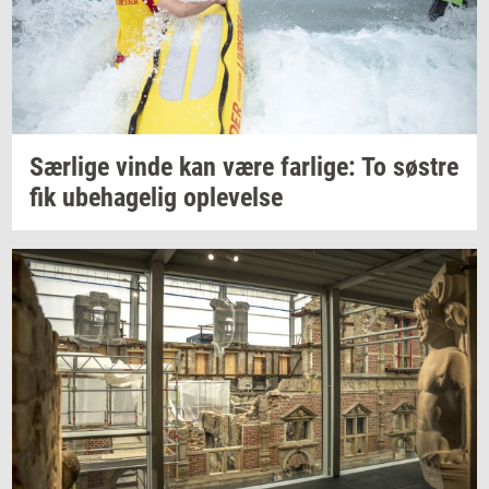
Sær­li­ge
vinde kan være
far­li­ge:
To
sø­stre
fik
ube­ha­ge­lig
op­le­vel­se