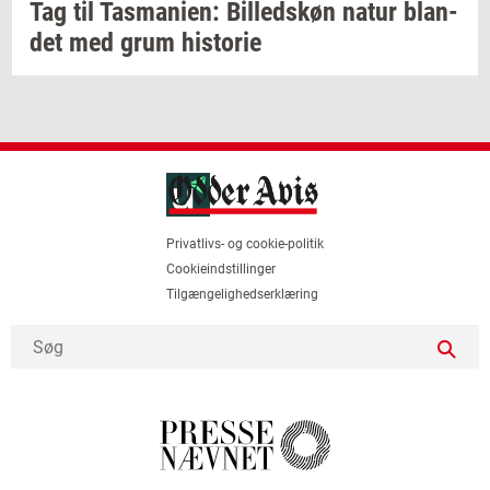
Tag til
Tas­ma­ni­en:
Bil­leds­køn
natur
blan­
det
med grum
hi­sto­rie
Privatlivs- og cookie-politik
Cookieindstillinger
Tilgængelighedserklæring