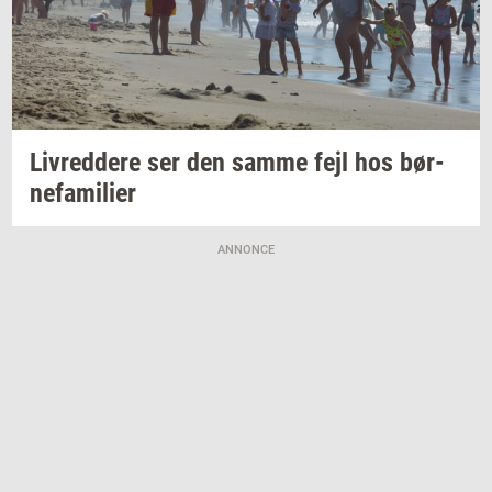
Liv­red­dere
ser den samme fejl hos
bør­
ne­fa­mi­li­er
ANNONCE