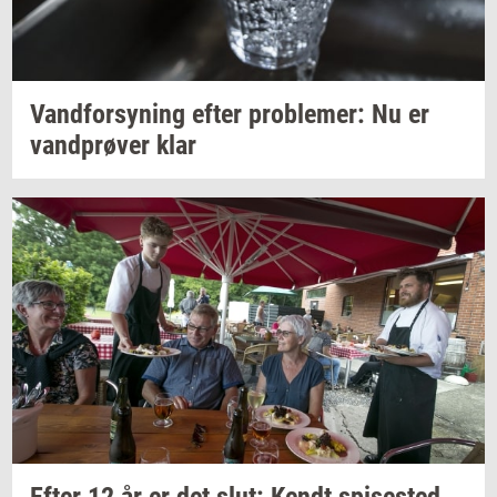
Vand­for­sy­ning
efter
pro­ble­mer:
Nu er
vand­prø­ver
klar
Efter 12 år er det slut: Kendt
spi­se­sted