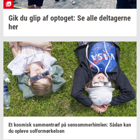
Gik du glip af
op­to­get:
Se alle
del­ta­ger­ne
her
Et
kos­misk
sam­men­træf
på
sen­som­mer­him­len:
Sådan kan
du
op­le­ve
sol­for­mør­kel­sen