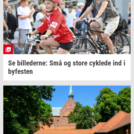
Se
bil­le­der­ne:
Små og store
cyk­le­de
ind i
by­fe­sten