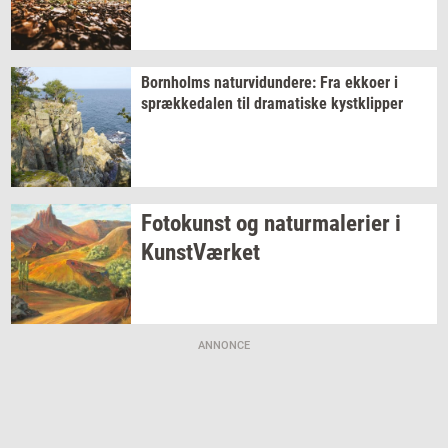
Born­holms
na­tur­vi­dun­de­re:
Fra
ek­ko­er
i
spræk­ke­da­len
til
dra­ma­ti­ske
kyst­klip­per
Fo­to­kunst
og
na­tur­ma­le­ri­er
i
Kunst­Vær­ket
ANNONCE