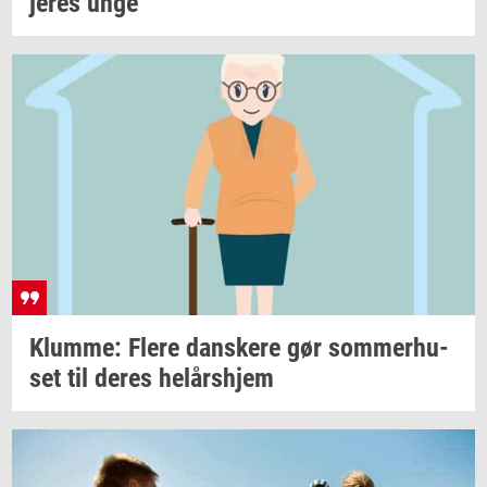
jeres unge
Klum­me: Flere
dan­ske­re
gør
som­mer­hu­
set
til deres
helårs­hjem