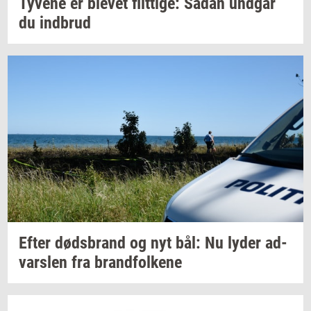
Ty­ve­ne
er
ble­vet
flit­ti­ge:
Sådan
und­går
du
ind­brud
Efter
døds­brand
og nyt bål: Nu lyder
ad­
vars­len
fra
brand­fol­ke­ne