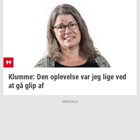
Klum­me:
Den
op­le­vel­se
var jeg lige ved
at gå glip af
ANNONCE