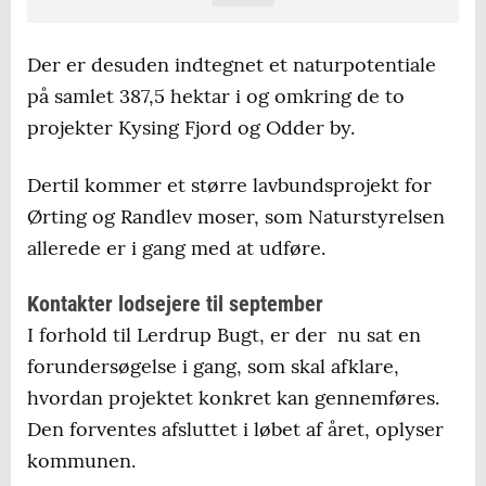
fødevareproduktion. Det skal ske på flere
måder:
Der er desuden indtegnet et naturpotentiale
på samlet 387,5 hektar i og omkring de to
Omlægning af 140.000 hektar lavbundsjord
projekter Kysing Fjord og Odder by.
til natur.
Dertil kommer et større lavbundsprojekt for
Plantning af 250.000 hektar ny skov.
Ørting og Randlev moser, som Naturstyrelsen
Reduktion af kvælstofudledning.
allerede er i gang med at udføre.
Indførelse af CO2-afgift i landbruget.
Kontakter lodsejere til september
I forhold til Lerdrup Bugt, er der nu sat en
23 lokale treparter skal indfri målene.
forundersøgelse i gang, som skal afklare,
Odder Kommune er med i treparten for
hvordan projektet konkret kan gennemføres.
Horsens Fjord.
Den forventes afsluttet i løbet af året, oplyser
I alt afsætter Folketinget 43 milliarder
kommunen.
kroner til den samlede grønne trepart.