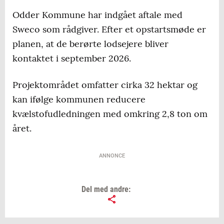
Pengene skal blandt andet gå til opkøb af
Odder Kommune har indgået aftale med
landbrugsjord og skovrejsning.
Sweco som rådgiver. Efter et opstartsmøde er
planen, at de berørte lodsejere bliver
Kilde: Ministeriet for Grøn Trepart
kontaktet i september 2026.
Projektområdet omfatter cirka 32 hektar og
kan ifølge kommunen reducere
kvælstofudledningen med omkring 2,8 ton om
året.
ANNONCE
Del med andre: