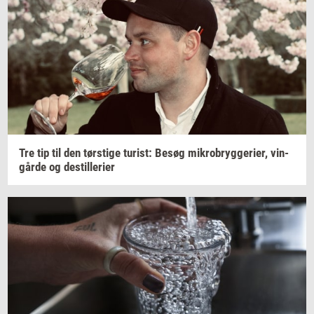
Tre tip til den
tørsti­ge
turist:
Besøg
mi­kro­bryg­ge­ri­er,
vin­
går­de
og
destil­le­ri­er