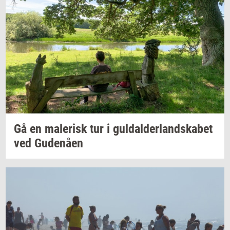
Gå en
ma­le­risk
tur i
gul­dal­der­land­ska­bet
ved
Gu­denå­en