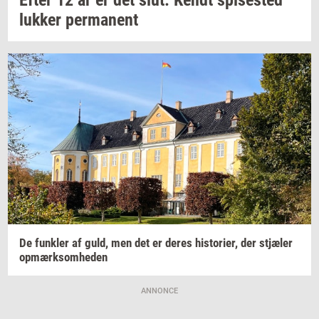
luk­ker
per­ma­nent
De
funk­ler
af guld, men det er deres
hi­sto­ri­er,
der
stjæ­ler
op­mærk­som­he­den
ANNONCE