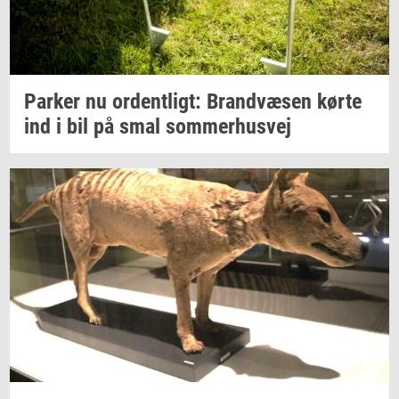
Par­ker
nu
or­dent­ligt:
Brand­væ­sen
kørte
ind i bil på smal
som­mer­hus­vej