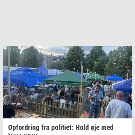
Op­for­dring
fra
po­li­ti­et:
Hold øje med