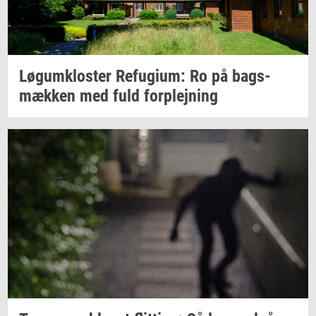
Løgum­klo­ster
Re­fu­gi­um:
Ro på
bags­
mæk­ken
med fuld
for­plej­ning