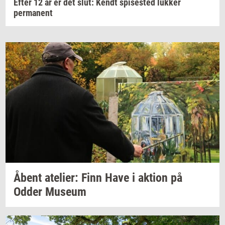
Efter 12 år er det slut: Kendt spisested lukker
permanent
Åbent
ate­li­er:
Finn Have i
ak­tion
på
Odder
Mu­se­um