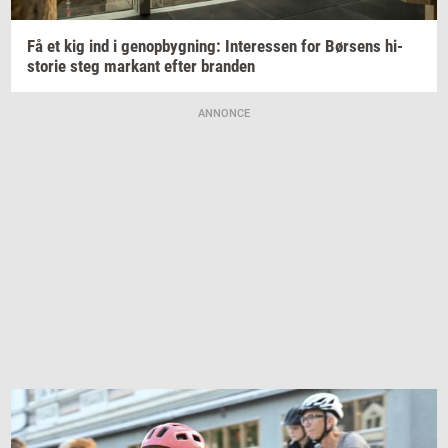
Få et kig ind i
genop­byg­ning:
In­ter­es­sen
for
Bør­sens
hi­
sto­rie
steg
mar­kant
efter
bran­den
ANNONCE