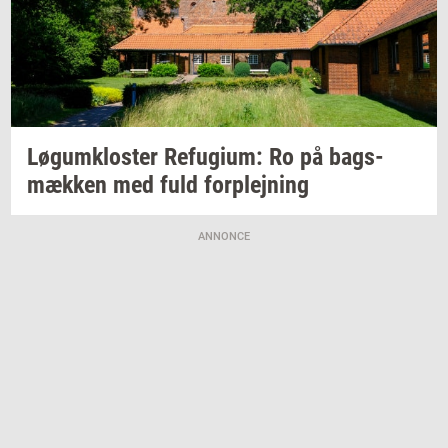
Løgum­klo­ster
Re­fu­gi­um:
Ro på
bags­
mæk­ken
med fuld
for­plej­ning
ANNONCE