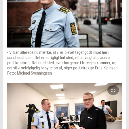
- Vi kan allerede nu mærke, at vi er blevet taget godt imod her i
sundhedshuset. Det er et rigtigt fint sted, vi har valgt at placere
politikontoret. Det er et sted, hvor borgerne i forvejen kommer, og
det vil vi selvfølgelig benytte os af, siger politidirektør Frits Kjeldsen.
Foto: Michael Svenningsen