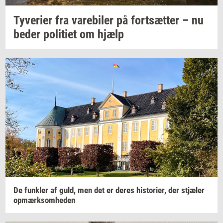
Ty­ve­ri­er
fra
va­re­bi­ler
på
fort­sæt­ter
– nu
beder
po­li­ti­et
om hjælp
De
funk­ler
af guld, men det er deres
hi­sto­ri­er,
der
stjæ­ler
op­mærk­som­he­den