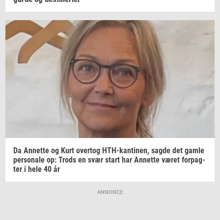
Da
An­net­te
og Kurt
over­tog
HTH-​kantinen,
sagde det gamle
per­so­na­le
op: Trods en svær start har
An­net­te
været
for­pag­
ter
i hele 40 år
ANNONCE