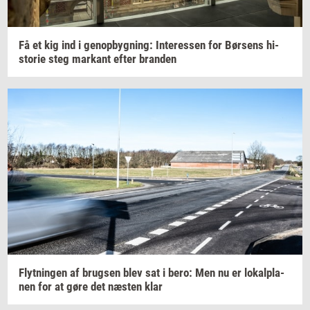
Få et kig ind i
genop­byg­ning:
In­ter­es­sen
for
Bør­sens
hi­
sto­rie
steg
mar­kant
efter
bran­den
Flyt­nin­gen
af
brugs­en
blev sat i bero: Men nu er
lo­kal­pla­
nen
for at gøre det
næ­sten
klar