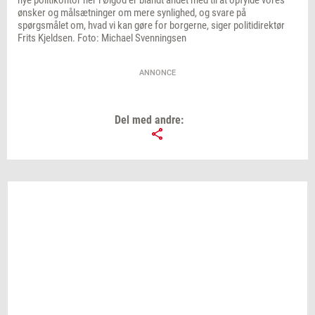
nye politikontor her i Ølgod er blandt andet med til at opfylde vores
ønsker og målsætninger om mere synlighed, og svare på
spørgsmålet om, hvad vi kan gøre for borgerne, siger politidirektør
Frits Kjeldsen. Foto: Michael Svenningsen
ANNONCE
Del med andre: