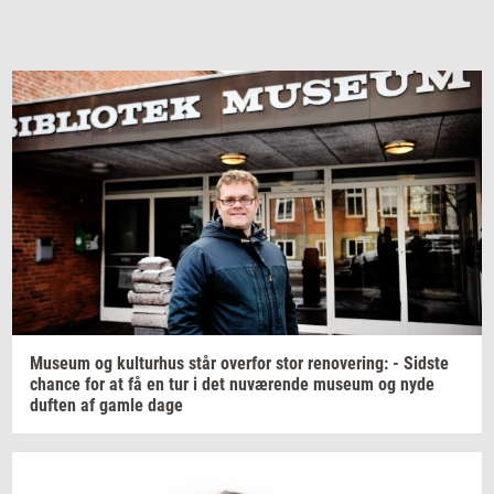
Mu­se­um
og
kul­tur­hus
står
over­for
stor
renove­ring:
-
Sid­ste
chan­ce
for at få en tur i det
nu­væ­ren­de
mu­se­um
og nyde
duf­ten
af gamle dage