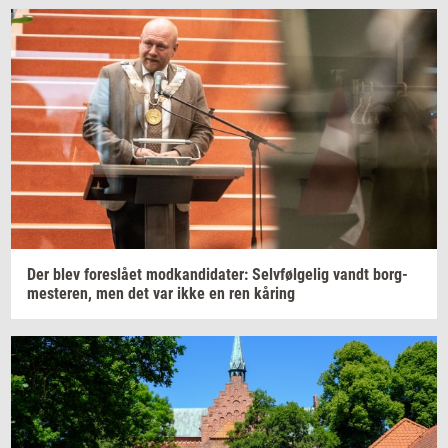
Der blev
fo­re­slå­et
mod­kan­di­da­ter:
Selv­føl­ge­lig
vandt
borg­
meste­ren,
men det var ikke en ren
kåring