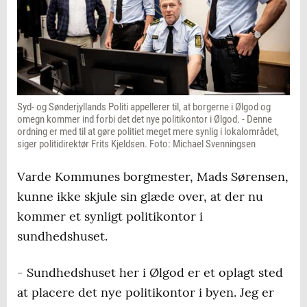
Syd- og Sønderjyllands Politi appellerer til, at borgerne i Ølgod og
omegn kommer ind forbi det det nye politikontor i Ølgod. - Denne
ordning er med til at gøre politiet meget mere synlig i lokalområdet,
siger politidirektør Frits Kjeldsen. Foto: Michael Svenningsen
Varde Kommunes borgmester, Mads Sørensen,
kunne ikke skjule sin glæde over, at der nu
kommer et synligt politikontor i
sundhedshuset.
- Sundhedshuset her i Ølgod er et oplagt sted
at placere det nye politikontor i byen. Jeg er