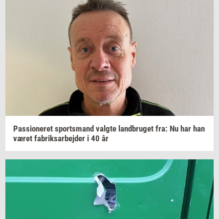
Pas­sio­ne­ret
sport­s­mand
valg­te
land­bru­get
fra: Nu har han
været
fa­briks­ar­bej­der
i 40 år