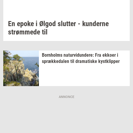
En epoke i Ølgod
slut­ter
-
kun­der­ne
strøm­me­de
til
Born­holms
na­tur­vi­dun­de­re:
Fra
ek­ko­er
i
spræk­ke­da­len
til
dra­ma­ti­ske
kyst­klip­per
ANNONCE