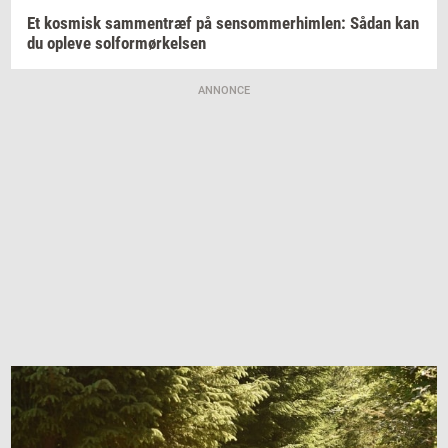
Et
kos­misk
sam­men­træf
på
sen­som­mer­him­len:
Sådan kan
du
op­le­ve
sol­for­mør­kel­sen
ANNONCE