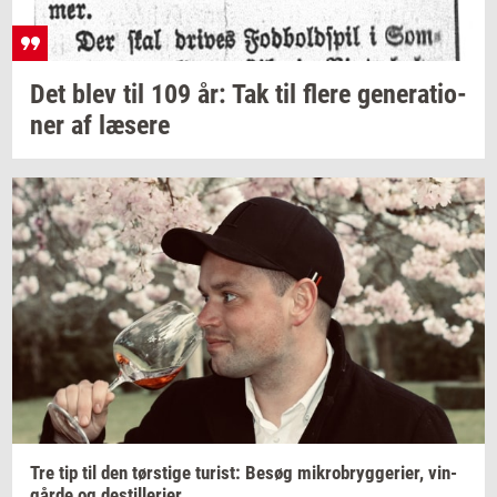
Det blev til 109 år: Tak til flere
ge­ne­ra­tio­
ner
af
læ­se­re
Tre tip til den
tørsti­ge
turist:
Besøg
mi­kro­bryg­ge­ri­er,
vin­
går­de
og
destil­le­ri­er