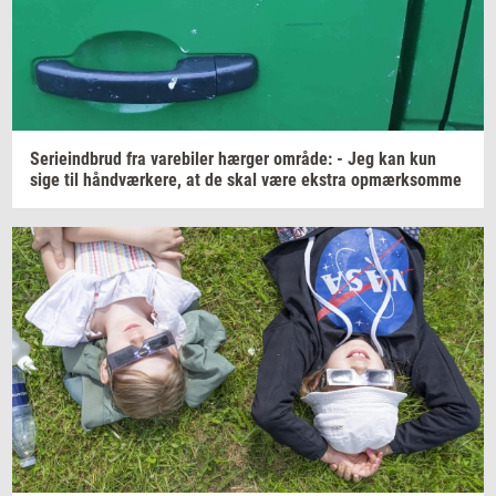
Se­ri­e­ind­brud
fra
va­re­bi­ler
hær­ger
om­rå­de:
- Jeg kan kun
sige til
hånd­vær­ke­re,
at de skal være
ek­stra
op­mærk­som­me