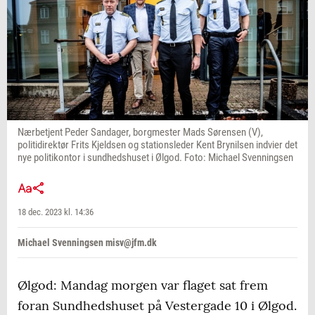
Nærbetjent Peder Sandager, borgmester Mads Sørensen (V),
politidirektør Frits Kjeldsen og stationsleder Kent Brynilsen indvier det
nye politikontor i sundhedshuset i Ølgod. Foto: Michael Svenningsen
18 dec. 2023 kl. 14:36
Michael Svenningsen misv@jfm.dk
Ølgod: Mandag morgen var flaget sat frem
foran Sundhedshuset på Vestergade 10 i Ølgod.