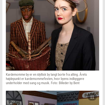
Kardemomme by er en idyllisk by langt borte fra alting. Årets
højdepunkt er kardemommefesten, hvor byens indbyggere
underholder med sang og musik. Foto: Billeder by Bent