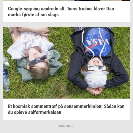
Google-​søgning
æn­dre­de
alt: Toms
træhus
bli­ver
Dan­
marks
før­ste
af sin slags
Et
kos­misk
sam­men­træf
på
sen­som­mer­him­len:
Sådan kan
du
op­le­ve
sol­for­mør­kel­sen
ANNONCE