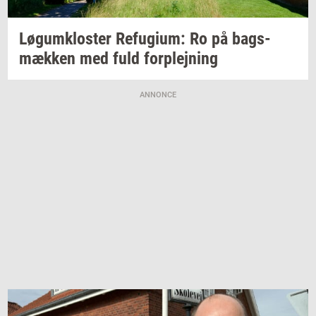
Løgum­klo­ster
Re­fu­gi­um:
Ro på
bags­
mæk­ken
med fuld
for­plej­ning
ANNONCE