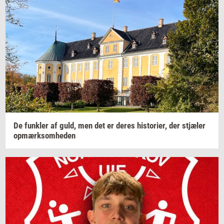
De
funk­ler
af guld, men det er deres
hi­sto­ri­er,
der
stjæ­ler
op­mærk­som­he­den