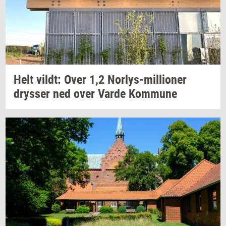
Helt
vildt:
Over 1,2
Norlys-​millioner
drys­ser
ned over Varde
Kom­mu­ne