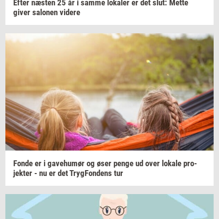
Efter
næ­sten
25 år i samme
lo­ka­ler
er det slut: Mette
giver
sa­lo­nen
vi­de­re
Fonde er i
ga­ve­hu­mør
og øser penge ud over
lo­ka­le
pro­
jek­ter
- nu er det
Tryg­Fon­dens
tur