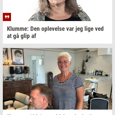
Klum­me:
Den
op­le­vel­se
var jeg lige ved
at gå glip af