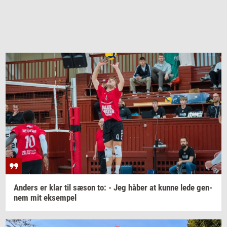
An­ders
er klar til sæson to: - Jeg håber at kunne lede
gen­
nem
mit
ek­sem­pel