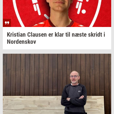
Kri­sti­an
Clau­sen
er klar til næste
skridt
i
Nor­denskov