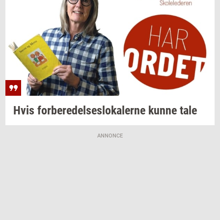
Hvis
for­be­re­del­ses­lo­ka­ler­ne
kunne tale
ANNONCE