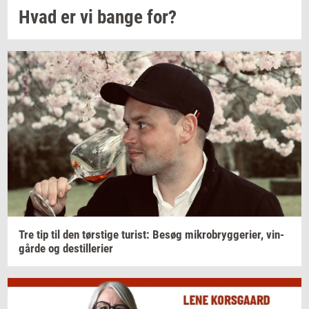
Hvad er vi bange for?
Tre tip til den
tørsti­ge
turist:
Besøg
mi­kro­bryg­ge­ri­er,
vin­
går­de
og
destil­le­ri­er