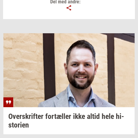
Del med andre:
Over­skrif­ter
for­tæl­ler
ikke altid hele
hi­
sto­ri­en