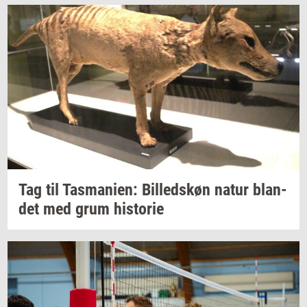
Tag til
Tas­ma­ni­en:
Bil­leds­køn
natur
blan­
det
med grum
hi­sto­rie