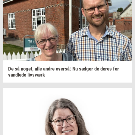
De så
noget,
alle andre
over­så:
Nu
sæl­ger
de deres
for­
vand­le­de
livs­værk