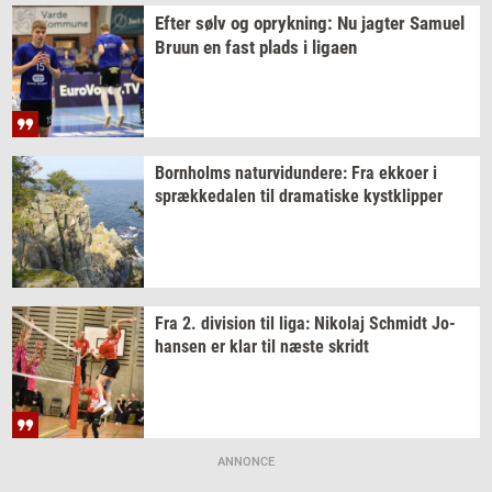
Efter sølv og
op­ryk­ning:
Nu
jag­ter
Samu­el
Bruun en fast plads i
liga­en
Born­holms
na­tur­vi­dun­de­re:
Fra
ek­ko­er
i
spræk­ke­da­len
til
dra­ma­ti­ske
kyst­klip­per
Fra 2.
di­vi­sion
til liga:
Ni­ko­laj
Sch­midt
Jo­
han­sen
er klar til næste
skridt
ANNONCE