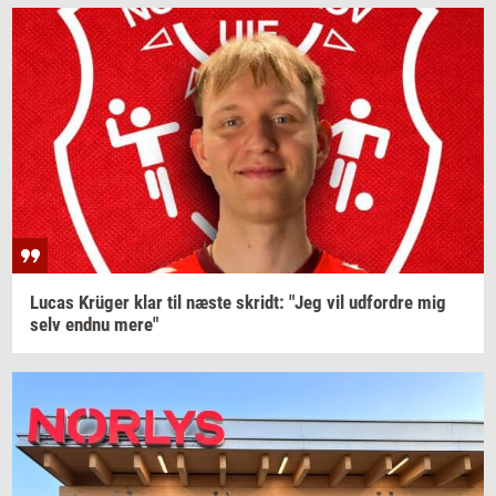
Lucas
Krüger
klar til næste
skridt:
"Jeg vil
ud­for­dre
mig
selv endnu mere"