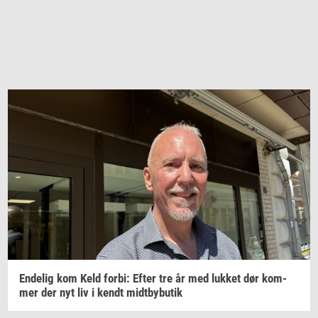
En­de­lig
kom Keld
forbi:
Efter tre år med
luk­ket
dør
kom­
mer
der nyt liv i kendt
midt­by­bu­tik