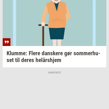
Klum­me: Flere
dan­ske­re
gør
som­mer­hu­
set
til deres
helårs­hjem
ANNONCE