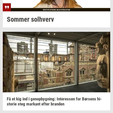
Som­mer
sol­hverv
Få et kig ind i
genop­byg­ning:
In­ter­es­sen
for
Bør­sens
hi­
sto­rie
steg
mar­kant
efter
bran­den