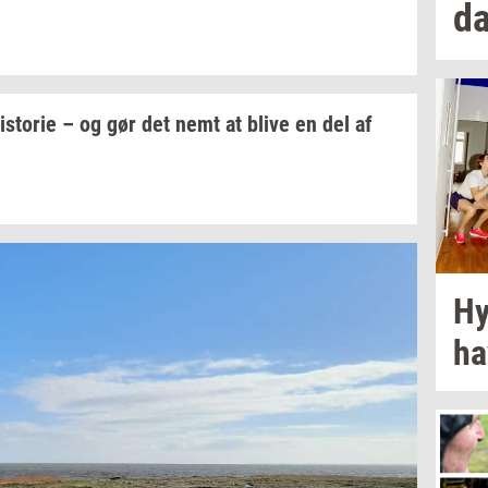
d
i­sto­rie
– og gør det nemt at blive en del af
Hy
ha