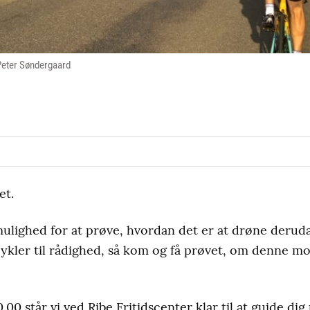
 Peter Søndergaard
et.
ulighed for at prøve, hvordan det er at drøne deruda
cykler til rådighed, så kom og få prøvet, om denne m
.00 står vi ved Ribe Fritidscenter klar til at guide dig