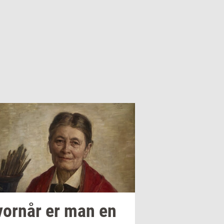
or­når
er man en