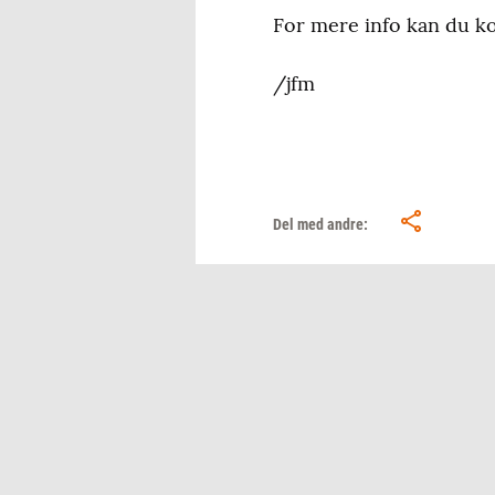
For mere info kan du k
/jfm
Del med andre: