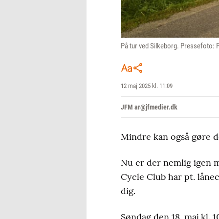
På tur ved Silkeborg. Pressefoto:
12 maj 2025 kl. 11:09
JFM ar@jfmedier.dk
Mindre kan også gøre d
Nu er der nemlig igen m
Cycle Club har pt. låne
dig.
Søndag den 18. maj kl. 10