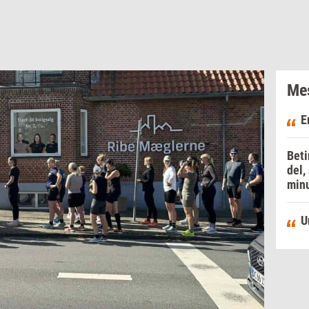
Mes
E
Beti
del,
minu
U