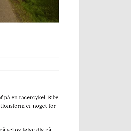
f på en racercykel. Ribe
otionsform er noget for
 på vej og følge dig på