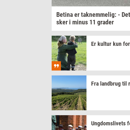
Be­ti­na
er
tak­nem­me­lig:
- Det
sker
i minus 11
gra­der
Er
kul­tur
kun fo
Fra
land­brug
til
Ung­doms­li­vets
f