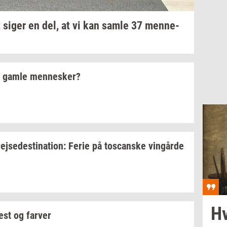
 siger en del, at vi kan samle 37
men­ne­
r gamle
men­ne­sker?
rej­se­desti­na­tion:
Ferie på
toscan­ske
vin­går­de
Hv
est og
far­ver