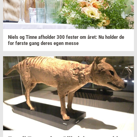
Niels og Tinne
af­hol­der
300
fe­ster
om året: Nu
hol­der
de
for
før­ste
gang deres egen messe