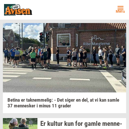
Menu
Be­ti­na
er
tak­nem­me­lig:
- Det siger en del, at vi kan samle
37
men­ne­sker
i minus 11
gra­der
Er
kul­tur
kun for gamle
men­ne­