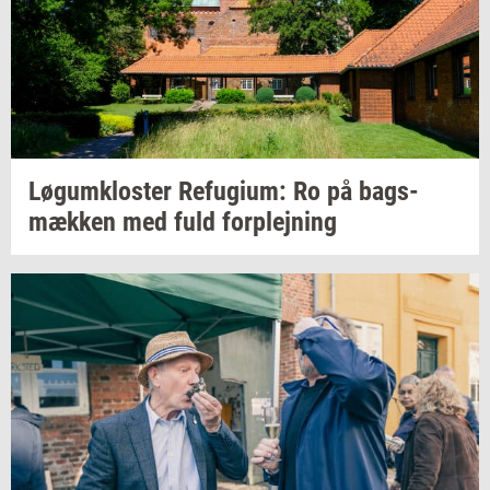
Løgum­klo­ster
Re­fu­gi­um:
Ro på
bags­
mæk­ken
med fuld
for­plej­ning