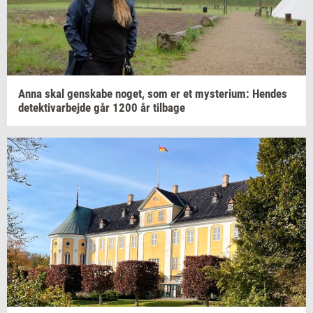
Anna skal
gen­ska­be
noget,
som er et
myste­ri­um:
Hen­des
de­tek­ti­v­ar­bej­de
går 1200 år
til­ba­ge