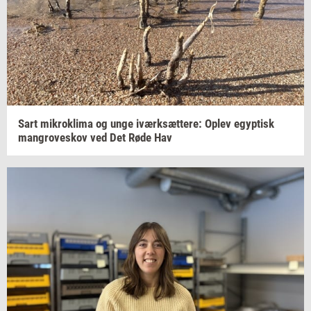
Sart
mi­krokli­ma
og unge
iværk­sæt­te­re:
Oplev
egyp­tisk
man­grove­skov
ved Det Røde Hav