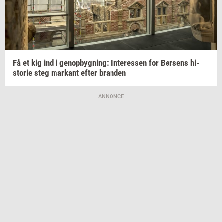
Få et kig ind i
genop­byg­ning:
In­ter­es­sen
for
Bør­sens
hi­
sto­rie
steg
mar­kant
efter
bran­den
ANNONCE