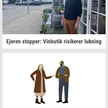
Eje­ren
stop­per:
Vin­bu­tik
ri­si­ke­rer
luk­ning