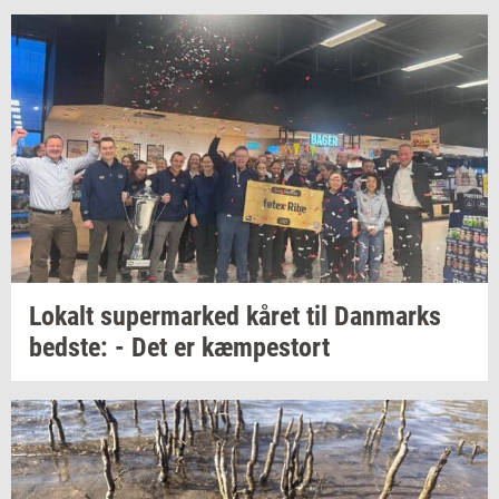
Lo­kalt
su­per­mar­ked
kåret til
Dan­marks
bed­ste:
- Det er
kæm­pe­stort