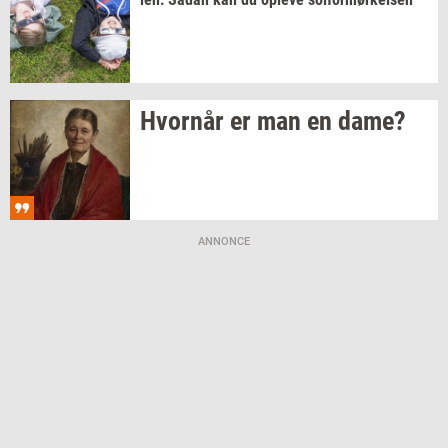
Hvor­når
er man en dame?
ANNONCE