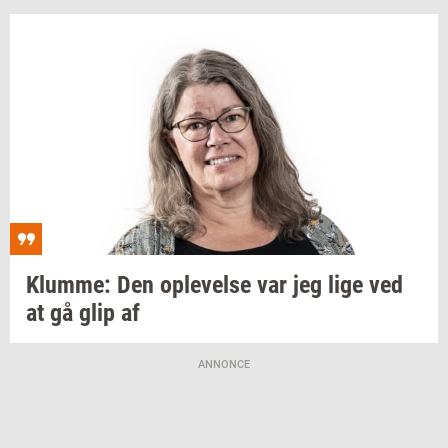
Klum­me:
Den
op­le­vel­se
var jeg lige ved
at gå glip af
ANNONCE