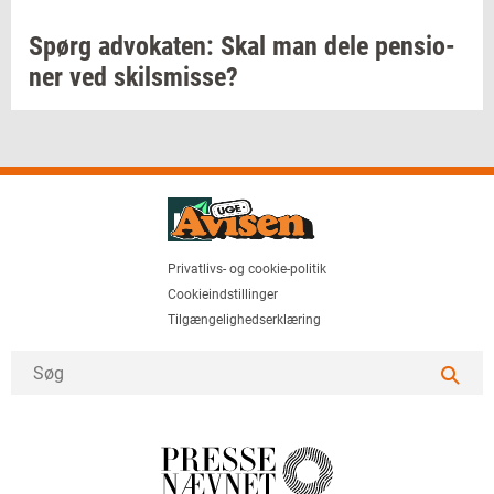
Spørg
ad­vo­ka­ten:
Skal man dele
pen­sio­
ner
ved
skils­mis­se?
Privatlivs- og cookie-politik
Cookieindstillinger
Tilgængelighedserklæring