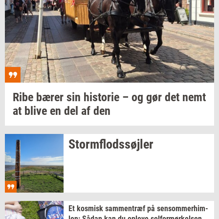
Ribe bærer sin
hi­sto­rie
– og gør det nemt
at blive en del af den
Storm­flod­s­søj­ler
Et
kos­misk
sam­men­træf
på
sen­som­mer­him­
len:
Sådan kan du
op­le­ve
sol­for­mør­kel­sen