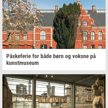
På­ske­fe­rie
for både børn og
voks­ne
på
kunst­mu­se­um