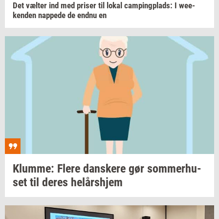
Det
væl­ter
ind med
pri­ser
til lokal
cam­ping­plads:
I
we­e­
ken­den
nap­pe­de
de endnu en
Klum­me: Flere
dan­ske­re
gør
som­mer­hu­
set
til deres
helårs­hjem