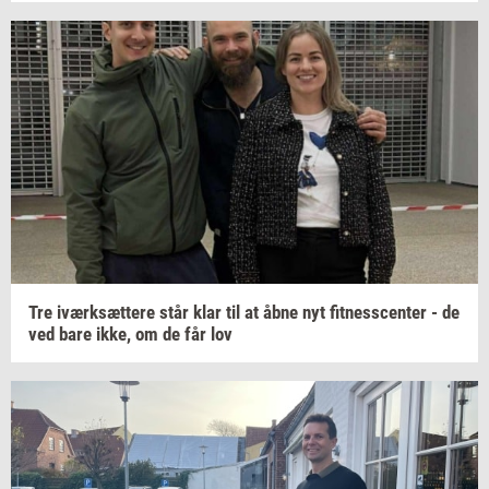
Tre
iværk­sæt­te­re
står klar til at åbne nyt
fit­nes­scen­ter
- de
ved bare ikke, om de får lov