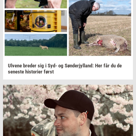
Ul­ve­ne
bre­der
sig i Syd- og
Søn­derjyl­land:
Her får du de
se­ne­ste
hi­sto­ri­er
først