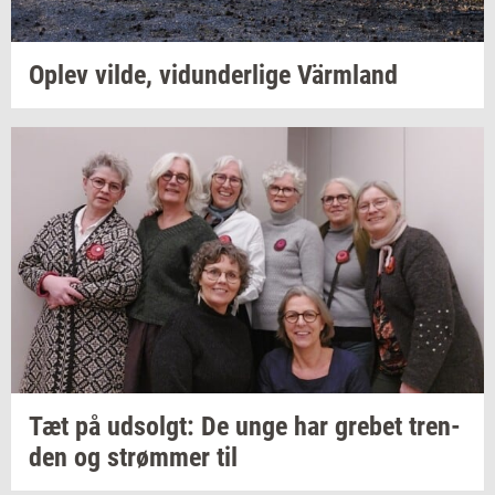
Oplev
vilde,
vi­dun­der­li­ge
Värmland
Tæt på
ud­solgt:
De unge har
gre­bet
tren­
den
og
strøm­mer
til