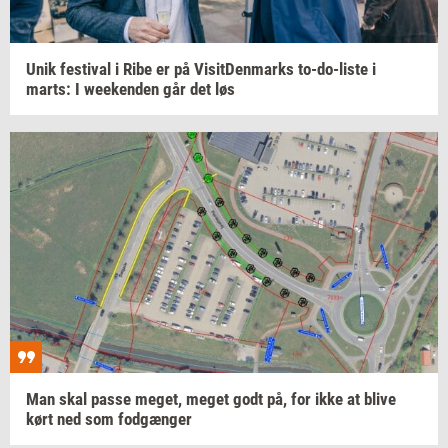
Unik
festi­val
i Ribe er på
Vi­sit­Den­marks
to-​do-liste
i
marts:
I
we­e­ken­den
går det løs
Man skal passe
meget,
meget godt på, for ikke at blive
kørt ned som
fod­gæn­ger