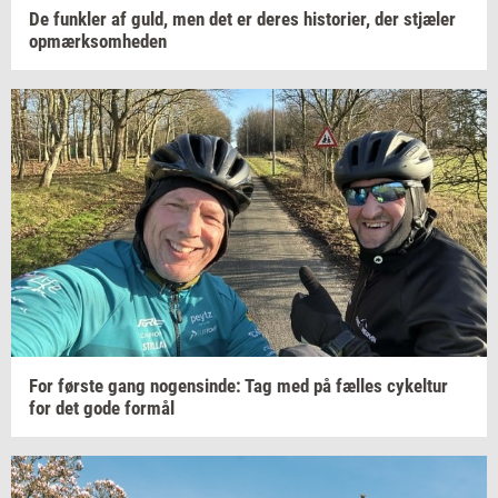
De
funk­ler
af guld, men det er deres
hi­sto­ri­er,
der
stjæ­ler
op­mærk­som­he­den
For
før­ste
gang
no­gen­sin­de:
Tag med på
fæl­les
cy­kel­tur
for det gode
for­mål