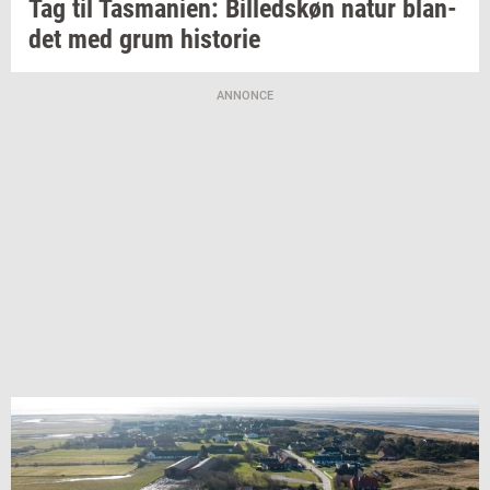
Tag til
Tas­ma­ni­en:
Bil­leds­køn
natur
blan­
det
med grum
hi­sto­rie
ANNONCE