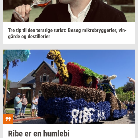
Tre tip til den
tørsti­ge
turist:
Besøg
mi­kro­bryg­ge­ri­er,
vin­
går­de
og
destil­le­ri­er
Ribe er en
hum­le­bi