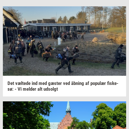
Det
væl­te­de
ind med
gæ­ster
ved
åb­ning
af
po­pu­lær
fi­ske­
sø:
- Vi
mel­der
alt
ud­solgt