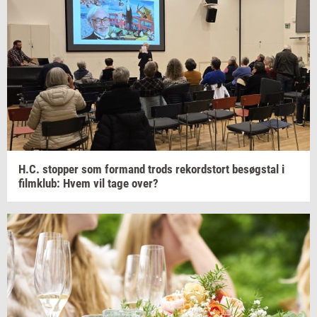
H.C.
stop­per
som
for­mand
trods
re­kord­s­tort
be­søgstal
i
film­klub:
Hvem vil tage over?