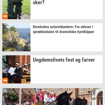
sker?
Born­holms
na­tur­vi­dun­de­re:
Fra
ek­ko­er
i
spræk­ke­da­len
til
dra­ma­ti­ske
kyst­klip­per
Ung­doms­li­vets
fest og
far­ver