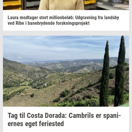
Laura
mod­ta­ger
stort
mil­li­onbe­løb:
Ud­grav­ning
fra
lands­by
ved Ribe i
ba­ne­bry­den­de
forsk­nings­pro­jekt
Tag til Costa
Dora­da:
Cam­brils
er
spa­ni­
er­nes
eget
fe­ri­e­sted