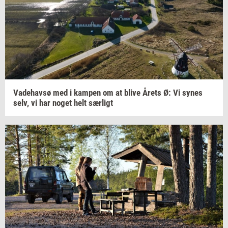
Va­de­hav­sø
med i
kam­pen
om at blive Årets Ø: Vi synes
selv, vi har noget helt
sær­ligt