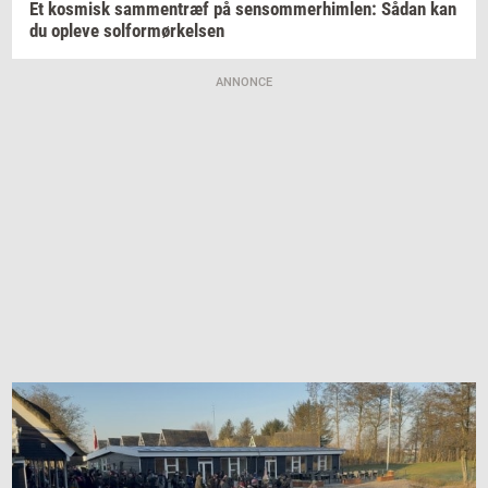
Et
kos­misk
sam­men­træf
på
sen­som­mer­him­len:
Sådan kan
du
op­le­ve
sol­for­mør­kel­sen
ANNONCE