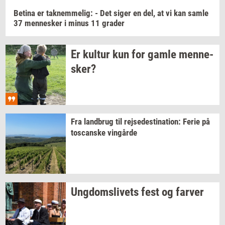
Be­ti­na
er
tak­nem­me­lig:
- Det siger en del, at vi kan samle
37
men­ne­sker
i minus 11
gra­der
Er
kul­tur
kun for gamle
men­ne­
sker?
Fra
land­brug
til
rej­se­desti­na­tion:
Ferie på
toscan­ske
vin­går­de
Ung­doms­li­vets
fest og
far­ver