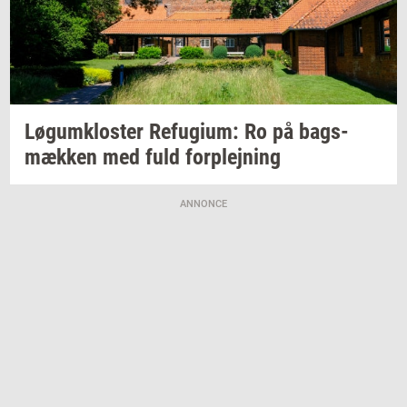
Løgum­klo­ster
Re­fu­gi­um:
Ro på
bags­
mæk­ken
med fuld
for­plej­ning
ANNONCE