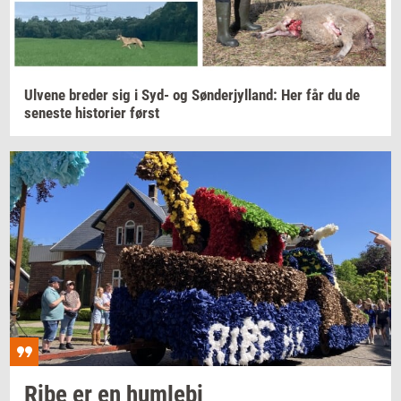
Ul­ve­ne
bre­der
sig i Syd- og
Søn­derjyl­land:
Her får du de
se­ne­ste
hi­sto­ri­er
først
Ribe er en
hum­le­bi