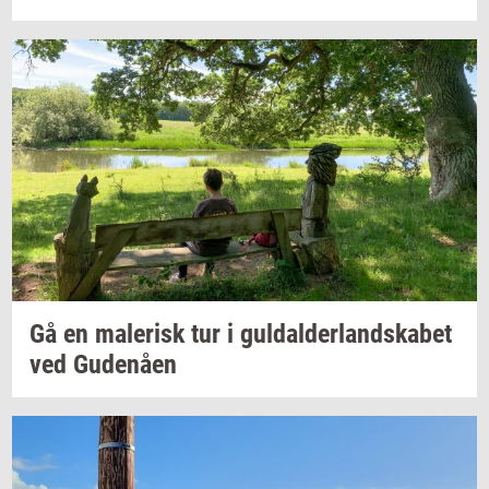
Gå en
ma­le­risk
tur i
gul­dal­der­land­ska­bet
ved
Gu­denå­en