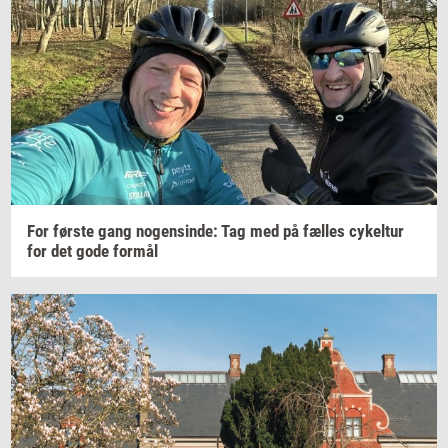
For
før­ste
gang
no­gen­sin­de:
Tag med på
fæl­les
cy­kel­tur
for det gode
for­mål