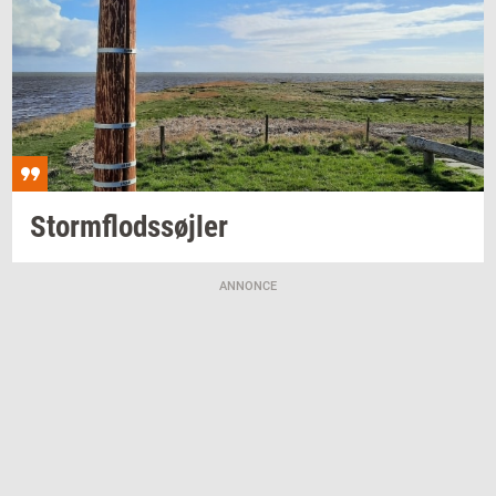
Storm­flod­s­søj­ler
ANNONCE