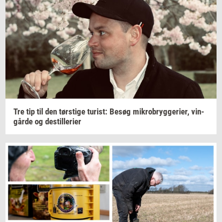
Tre tip til den
tørsti­ge
turist:
Besøg
mi­kro­bryg­ge­ri­er,
vin­
går­de
og
destil­le­ri­er