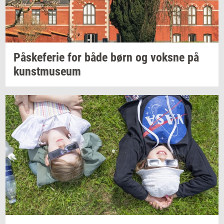
På­ske­fe­rie
for både børn og
voks­ne
på
kunst­mu­se­um