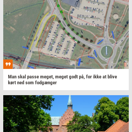
Man skal passe
meget,
meget godt på, for ikke at blive
kørt ned som
fod­gæn­ger