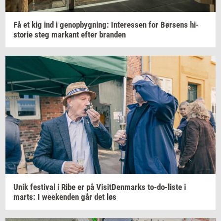
Få et kig ind i
genop­byg­ning:
In­ter­es­sen
for
Bør­sens
hi­
sto­rie
steg
mar­kant
efter
bran­den
Unik
festi­val
i Ribe er på
Vi­sit­Den­marks
to-​do-liste
i
marts:
I
we­e­ken­den
går det løs