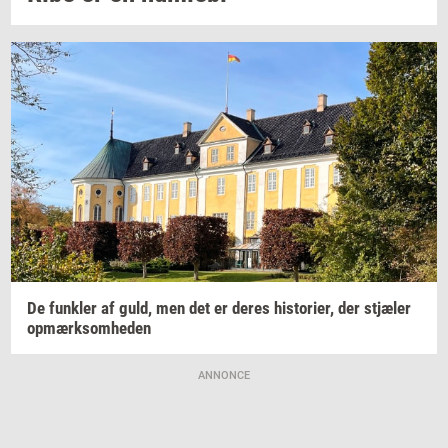
De
funk­ler
af guld, men det er deres
hi­sto­ri­er,
der
stjæ­ler
op­mærk­som­he­den
ANNONCE