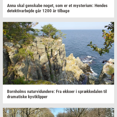
Anna skal
gen­ska­be
noget,
som er et
myste­ri­um:
Hen­des
de­tek­ti­v­ar­bej­de
går 1200 år
til­ba­ge
Born­holms
na­tur­vi­dun­de­re:
Fra
ek­ko­er
i
spræk­ke­da­len
til
dra­ma­ti­ske
kyst­klip­per