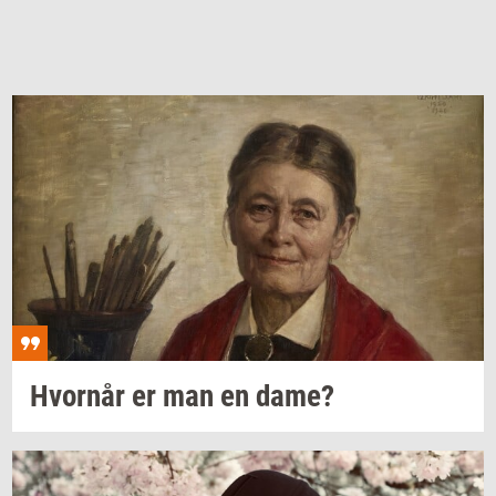
Hvor­når
er man en dame?