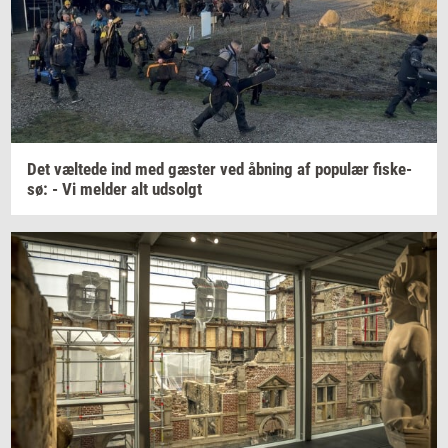
Det
væl­te­de
ind med
gæ­ster
ved
åb­ning
af
po­pu­lær
fi­ske­
sø:
- Vi
mel­der
alt
ud­solgt