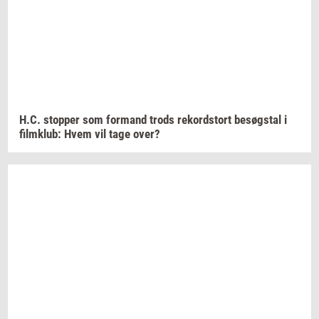
H.C.
stop­per
som
for­mand
trods
re­kord­s­tort
be­søgstal
i
film­klub:
Hvem vil tage over?