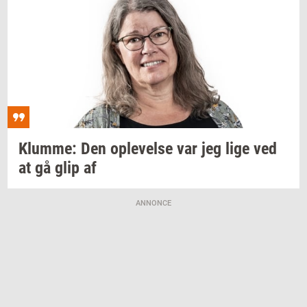
Klum­me:
Den
op­le­vel­se
var jeg lige ved
at gå glip af
ANNONCE