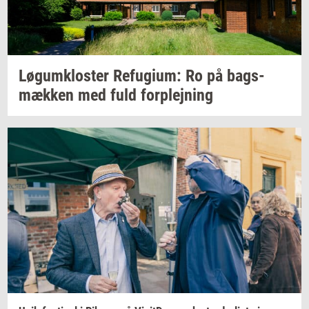
Løgum­klo­ster
Re­fu­gi­um:
Ro på
bags­
mæk­ken
med fuld
for­plej­ning