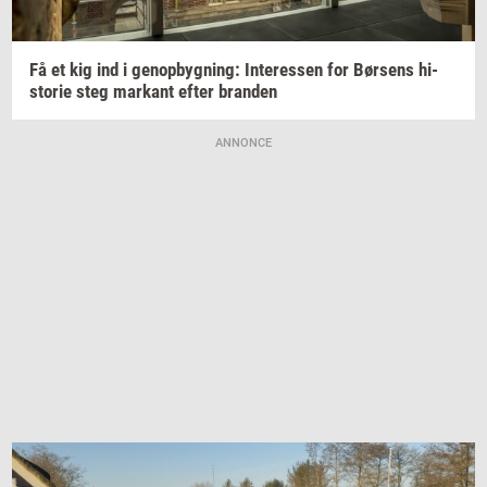
Få et kig ind i
genop­byg­ning:
In­ter­es­sen
for
Bør­sens
hi­
sto­rie
steg
mar­kant
efter
bran­den
ANNONCE