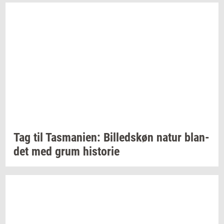
Tag til
Tas­ma­ni­en:
Bil­leds­køn
natur
blan­
det
med grum
hi­sto­rie