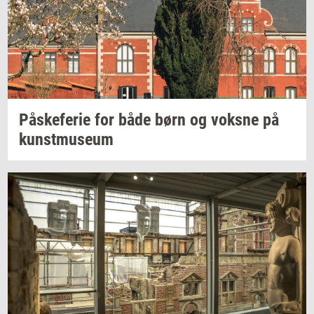
På­ske­fe­rie
for både børn og
voks­ne
på
kunst­mu­se­um