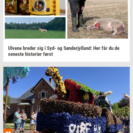
Ul­ve­ne
bre­der
sig i Syd- og
Søn­derjyl­land:
Her får du de
se­ne­ste
hi­sto­ri­er
først