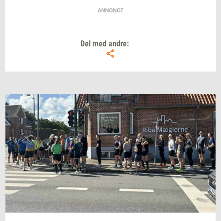
samt en fest.
ANNONCE
Alle små og store øer i Danmark uden
brofast forbindelse har mulighed for at
Del med andre:
nominere sig selv til Årets Ø.