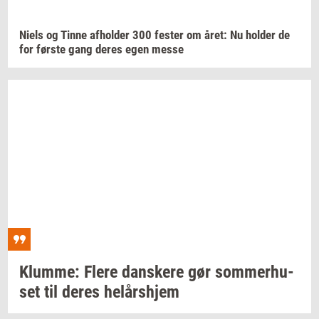
Niels og Tinne
af­hol­der
300
fe­ster
om året: Nu
hol­der
de
for
før­ste
gang deres egen messe
Klum­me: Flere
dan­ske­re
gør
som­mer­hu­
set
til deres
helårs­hjem