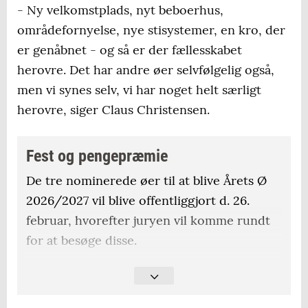
- Ny velkomstplads, nyt beboerhus,
områdefornyelse, nye stisystemer, en kro, der
er genåbnet - og så er der fællesskabet
herovre. Det har andre øer selvfølgelig også,
men vi synes selv, vi har noget helt særligt
herovre, siger Claus Christensen.
Fest og pengepræmie
De tre nominerede øer til at blive Årets Ø
2026/2027 vil blive offentliggjort d. 26.
februar, hvorefter juryen vil komme rundt
for at besøge disse.
Vinderøen offentliggøres d. 30. april, og
udover æren er førstepræmien 50.000 kr.