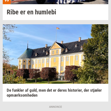
Ribe er en
hum­le­bi
De
funk­ler
af guld, men det er deres
hi­sto­ri­er,
der
stjæ­ler
op­mærk­som­he­den
ANNONCE