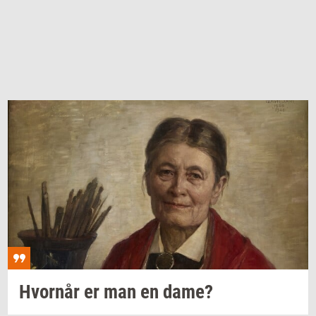
Hvor­når
er man en dame?