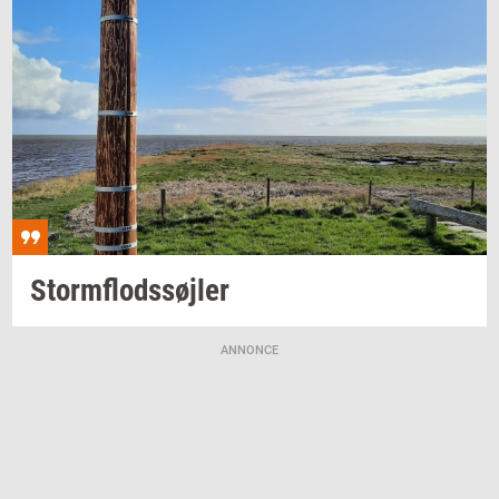
Storm­flod­s­søj­ler
ANNONCE