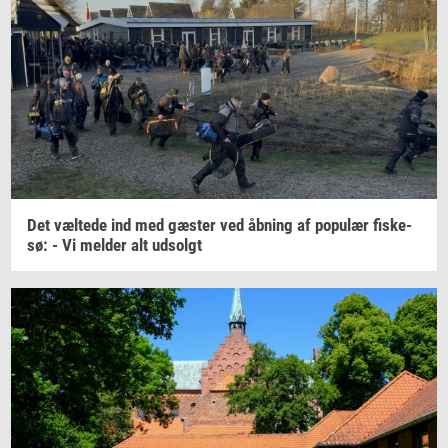
Det
væl­te­de
ind med
gæ­ster
ved
åb­ning
af
po­pu­lær
fi­ske­
sø:
- Vi
mel­der
alt
ud­solgt