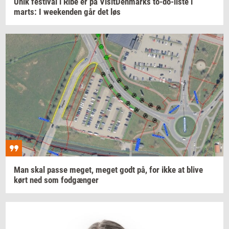
Unik
festi­val
i Ribe er på
Vi­sit­Den­marks
to-​do-liste
i
marts:
I
we­e­ken­den
går det løs
Man skal passe
meget,
meget godt på, for ikke at blive
kørt ned som
fod­gæn­ger