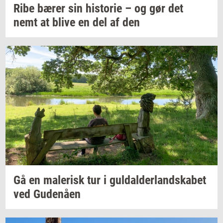
Ribe bærer sin
hi­sto­rie
– og gør det
nemt at blive en del af den
Gå en
ma­le­risk
tur i
gul­dal­der­land­ska­bet
ved
Gu­denå­en