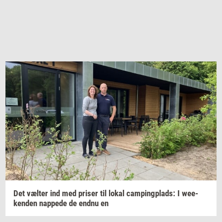
Det
væl­ter
ind med
pri­ser
til lokal
cam­ping­plads:
I
we­e­
ken­den
nap­pe­de
de endnu en