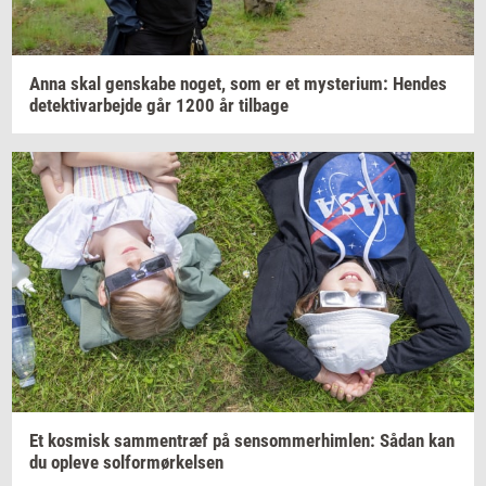
Anna skal
gen­ska­be
noget,
som er et
myste­ri­um:
Hen­des
de­tek­ti­v­ar­bej­de
går 1200 år
til­ba­ge
Et
kos­misk
sam­men­træf
på
sen­som­mer­him­len:
Sådan kan
du
op­le­ve
sol­for­mør­kel­sen