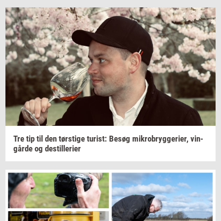
Tre tip til den
tørsti­ge
turist:
Besøg
mi­kro­bryg­ge­ri­er,
vin­
går­de
og
destil­le­ri­er