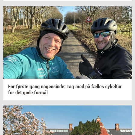
For
før­ste
gang
no­gen­sin­de:
Tag med på
fæl­les
cy­kel­tur
for det gode
for­mål