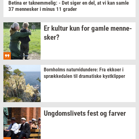
Be­ti­na
er
tak­nem­me­lig:
- Det siger en del, at vi kan samle
37
men­ne­sker
i minus 11
gra­der
Er
kul­tur
kun for gamle
men­ne­
sker?
Born­holms
na­tur­vi­dun­de­re:
Fra
ek­ko­er
i
spræk­ke­da­len
til
dra­ma­ti­ske
kyst­klip­per
Ung­doms­li­vets
fest og
far­ver