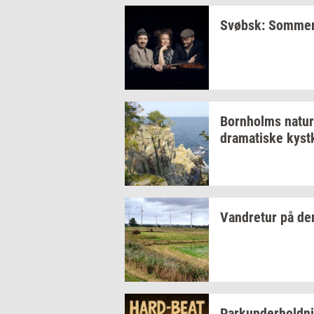
Svøbsk:
Som­mer­
Born­holms
na­tur
dra­ma­ti­ske
kyst­
Van­dre­tur
på d
Par­kun­der­hold­n