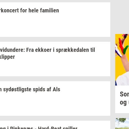
kon­cert
for hele
fa­mi­li­en
­vi­dun­de­re:
Fra
ek­ko­er
i
spræk­ke­da­len
til
klip­per
en
sy­døst­lig­ste
spids af Als
Som
og 
ing
i
Rin­ke­næs
-
Hard-​Beat
spil­ler