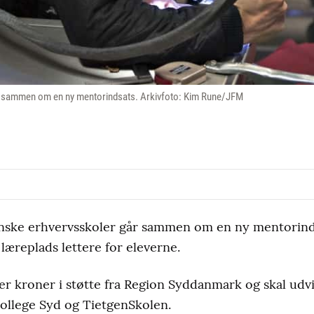
r sammen om en ny mentorindsats. Arkivfoto: Kim Rune/JFM
nske erhvervsskoler går sammen om en ny mentorinds
 læreplads lettere for eleverne.
ner kroner i støtte fra Region Syddanmark og skal udv
ollege Syd og TietgenSkolen.