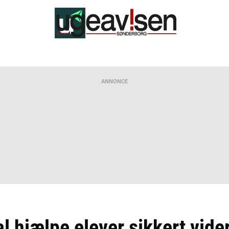
ANNONCE
l hjælpe elever sikkert vider