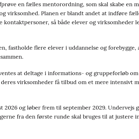
 afprøve en fælles mentorordning, som skal skabe 
g virksomhed. Planen er blandt andet at indføre fælle
e kontaktpersoner, så både elever og virksomheder le
len, fastholde flere elever i uddannelse og forebygge, 
r sammen.
entes at deltage i informations- og gruppeforløb om 
g deres virksomheder få tilbud om et mere intensivt
ust 2026 og løber frem til september 2029. Undervejs
ngerne fra den første runde skal bruges til at justere 