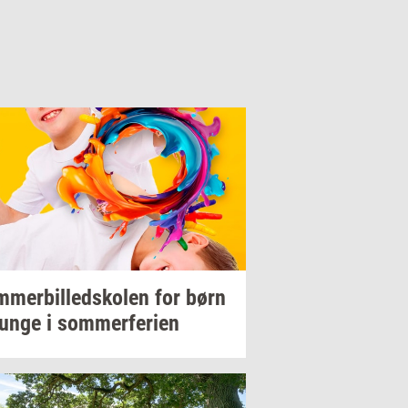
­mer­bil­ledsko­len
for børn
unge i
som­mer­fe­ri­en