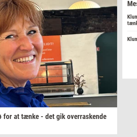
Mes
Klum
tænk
Klum
 for at tænke - det gik
over­ra­sken­de