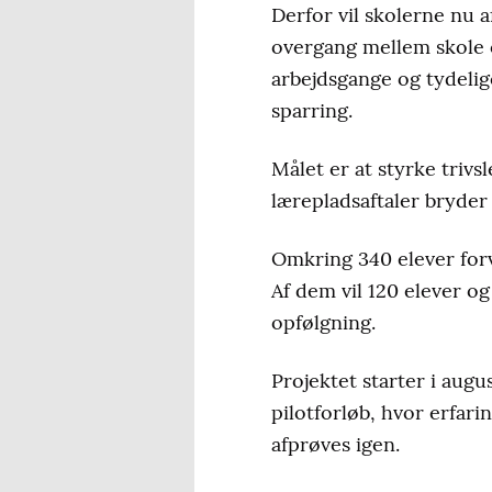
Derfor vil skolerne nu
overgang mellem skole o
arbejdsgange og tydelig
sparring.
Målet er at styrke trivs
lærepladsaftaler bryde
Omkring 340 elever forv
Af dem vil 120 elever o
opfølgning.
Projektet starter i aug
pilotforløb, hvor erfari
afprøves igen.