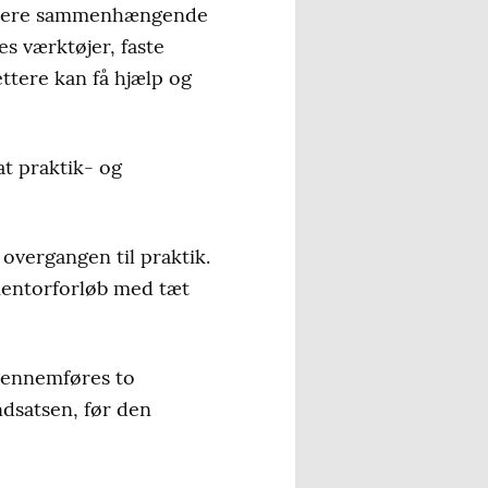
en mere sammenhængende
s værktøjer, faste
ttere kan få hjælp og
at praktik- og
overgangen til praktik.
 mentorforløb med tæt
 gennemføres to
indsatsen, før den