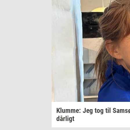
Klum­me: Jeg
tog til Samsø
dår­ligt