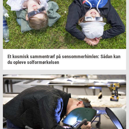
Et
kos­misk
sam­men­træf
på
sen­som­mer­him­len:
Sådan kan
du
op­le­ve
sol­for­mør­kel­sen