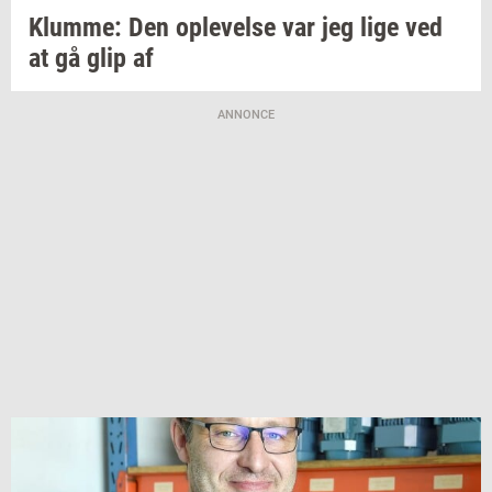
Klum­me:
Den
op­le­vel­se
var jeg lige ved
at gå glip af
ANNONCE