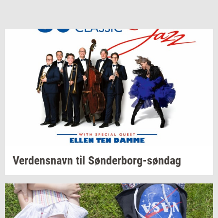
Ver­dens­navn
til
Sønderborg-​søndag