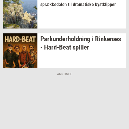
spræk­ke­da­len
til
dra­ma­ti­ske
kyst­klip­per
Par­kun­der­hold­ning
i
Rin­ke­næs
-
Hard-​Beat
spil­ler
ANNONCE