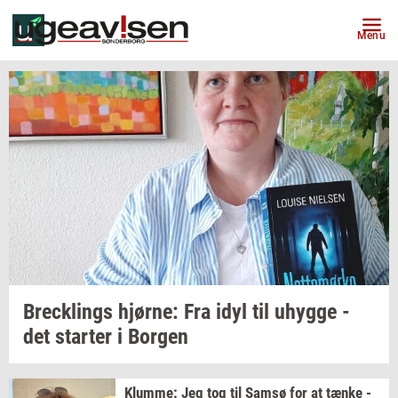
Menu
Breck­lings
hjør­ne:
Fra idyl til
uhyg­ge
-
det
star­ter
i
Bor­gen
Klum­me: Jeg
tog til Samsø for at tænke -