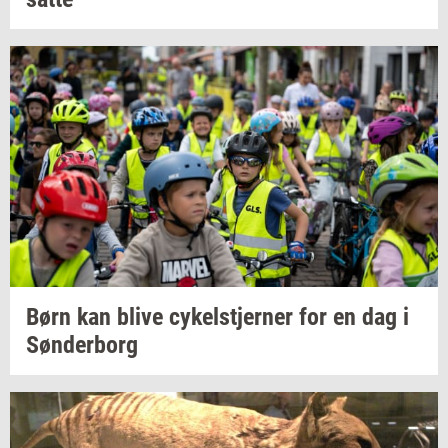
Børn kan blive
cy­kel­stjer­ner
for en dag i
Søn­der­borg