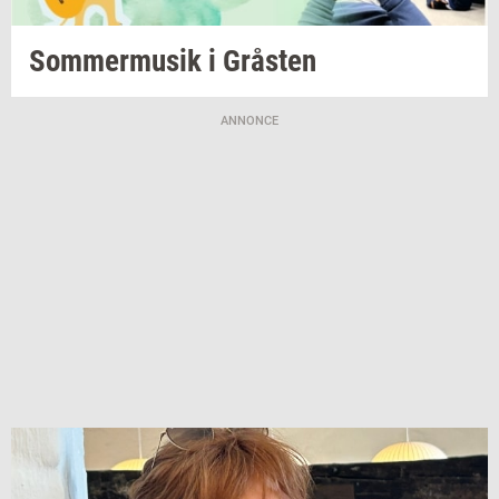
Som­mer­mu­sik
i
Grå­sten
ANNONCE