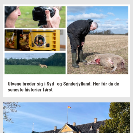
Ul­ve­ne
bre­der
sig i Syd- og
Søn­derjyl­land:
Her får du de
se­ne­ste
hi­sto­ri­er
først