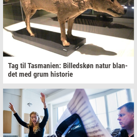
Tag til
Tas­ma­ni­en:
Bil­leds­køn
natur
blan­
det
med grum
hi­sto­rie