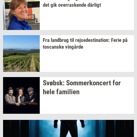
det gik
over­ra­sken­de
dår­ligt
Fra
land­brug
til
rej­se­desti­na­tion:
Ferie på
toscan­ske
vin­går­de
Svøbsk:
Som­mer­kon­cert
for
hele
fa­mi­li­en