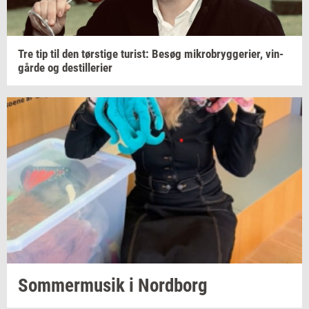
Tre tip til den
tørsti­ge
turist:
Besøg
mi­kro­bryg­ge­ri­er,
vin­
går­de
og
destil­le­ri­er
Som­mer­mu­sik
i
Nord­borg