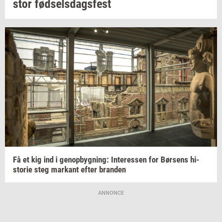
stor
fød­sels­dags­fest
Få et kig ind i
genop­byg­ning:
In­ter­es­sen
for
Bør­sens
hi­
sto­rie
steg
mar­kant
efter
bran­den
ANNONCE