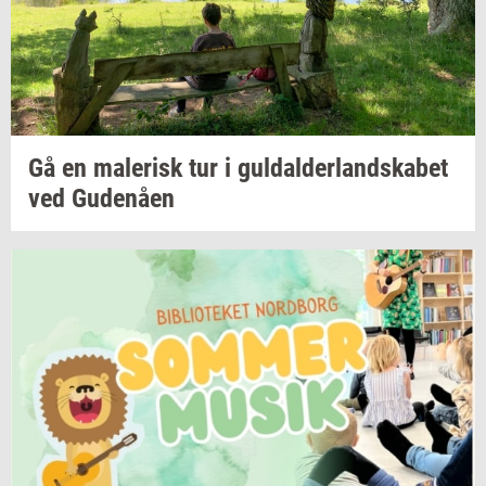
Gå en
ma­le­risk
tur i
gul­dal­der­land­ska­bet
ved
Gu­denå­en