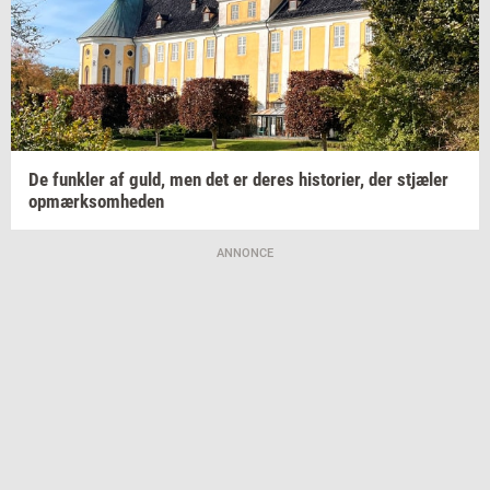
De
funk­ler
af guld, men det er deres
hi­sto­ri­er,
der
stjæ­ler
op­mærk­som­he­den
ANNONCE