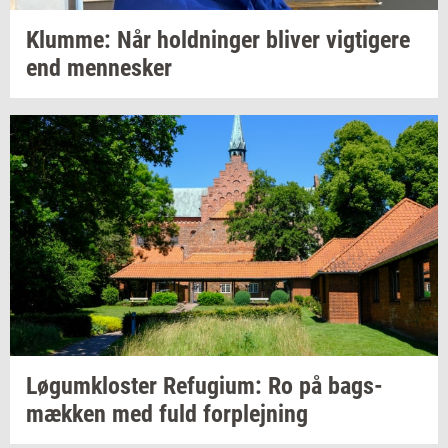
Klum­me:
Når
hold­nin­ger
bli­ver
vig­ti­ge­re
end
men­ne­sker
Løgum­klo­ster
Re­fu­gi­um:
Ro på
bags­
mæk­ken
med fuld
for­plej­ning