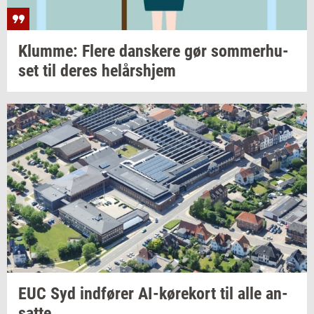
Klum­me: Flere
dan­ske­re
gør
som­mer­hu­
set
til deres
helårs­hjem
EUC Syd
ind­fø­rer
AI-​kørekort
til alle
an­
sat­te