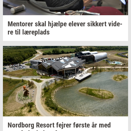
Men­to­rer
skal
hjæl­pe
ele­ver
sik­kert
vi­de­
re
til
læ­re­plads
Nord­borg
Resort
fejrer
før­ste
år med