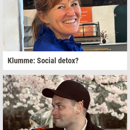
Klum­me: So­ci­al
detox?