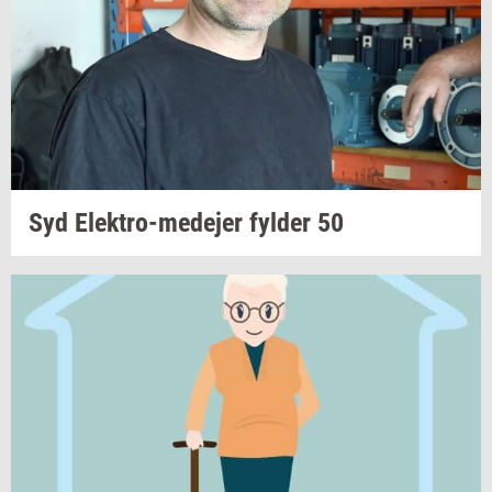
Syd
Elektro-​medejer
fyl­der
50