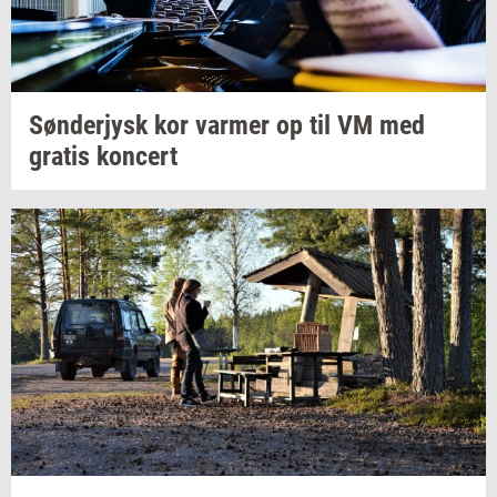
Søn­derjysk
kor
var­mer
op til VM med
gra­tis
kon­cert