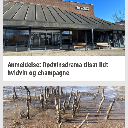
An­mel­del­se:
Rød­vin­s­dra­ma
til­sat
lidt
hvid­vin
og
champag­ne