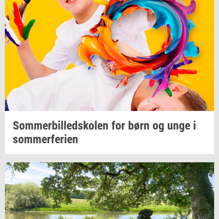
Som­mer­bil­ledsko­len
for børn og unge i
som­mer­fe­ri­en