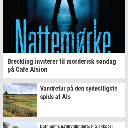
Breck­ling
in­vi­te­rer
til
mor­de­risk
søn­dag
på Cafe
Al­sion
Van­dre­tur
på den
sy­døst­lig­ste
spids af Als
Born­holms
na­tur­vi­dun­de­re:
Fra
ek­ko­er
i