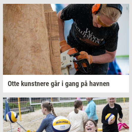
Otte
kunst­ne­re
går i gang på
hav­nen