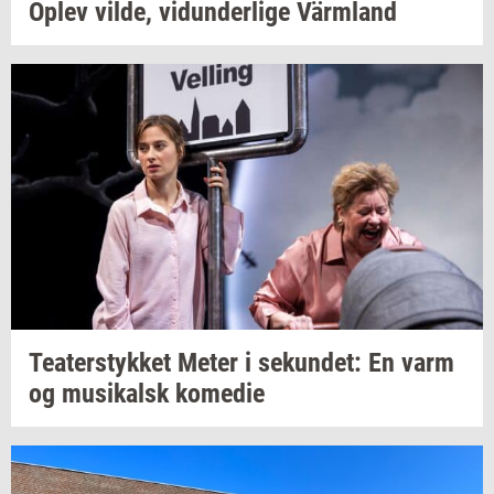
Oplev
vilde,
vi­dun­der­li­ge
Värmland
Te­a­ter­styk­ket
Meter i
se­kun­det:
En varm
og
mu­si­kalsk
ko­me­die