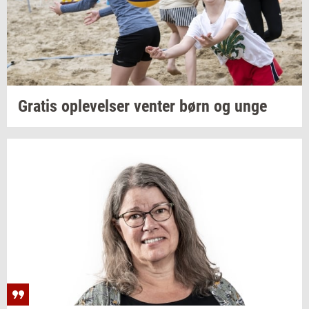
Gra­tis
op­le­vel­ser
ven­ter
børn og unge