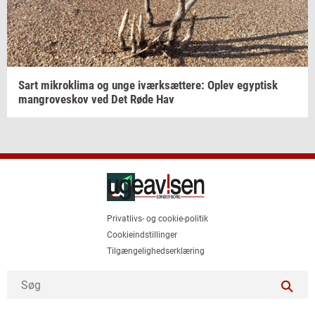
Sart
mi­krokli­ma
og unge
iværk­sæt­te­re:
Oplev
egyp­tisk
man­grove­skov
ved Det Røde Hav
Privatlivs- og cookie-politik
Cookieindstillinger
Tilgængelighedserklæring